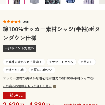
カタログ無料プレゼント
マイページ
会員メニュー
閲覧履歴
208件
マイページ
綿100%サッカー素材シャツ(半袖)ボタ
お気に入り
ンダウン仕様
閲覧履歴
サポート
一部ポイント対象外
お気に入り
ご利用ガイド
サポート
季節の変わり目も快適！
サマートラベル
父の日
#
#
#
よくある質問とお問い合わせ
涼やか心地
夏に心地いい
#
#
ご利用ガイド
サッカー素材の爽やかな着心地が魅力の綿100%半袖シャツ◎
よくある質問とお問い合わせ
この商品の情報をもっと詳しく見る
一部SALE
2,629
4,389