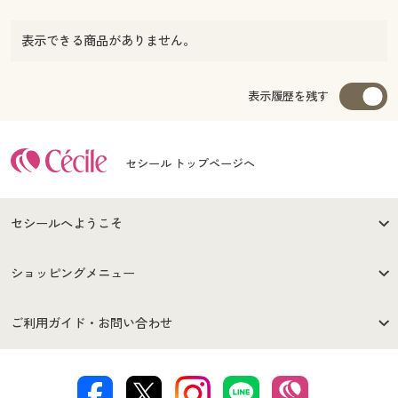
表示できる商品がありません。
表示履歴を残す
セシール トップページへ
セシールへようこそ
はじめての方へ
ご利用環境について
ショッピングメニュー
セシールご利用規約
プライバシーポリシー
商品カテゴリ
バーゲンセール
ご利用ガイド・お問い合わせ
特定商取引法に基づく表示
古物営業法に基づく表示
カタログ・チラシからのご注
デジタルカタログ
ご注文は
お届けは
文