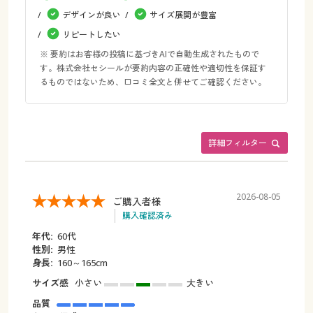
デザインが良い
サイズ展開が豊富
リピートしたい
※ 要約はお客様の投稿に基づきAIで自動生成されたもので
す。株式会社セシールが要約内容の正確性や適切性を保証す
るものではないため、口コミ全文と併せてご確認ください。
詳細フィルター
2026-08-05
ご購入者様
購入確認済み
年代:
60代
性別:
男性
身長:
160～165cm
サイズ感
小さい
大きい
品質