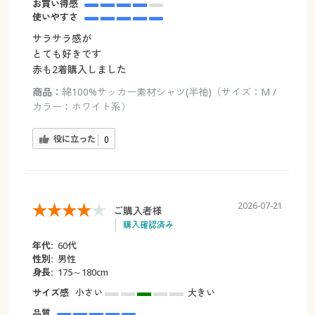
お買い得感
使いやすさ
サラサラ感が
とても好きです
赤も2着購入しました
商品：
綿100%サッカー素材シャツ(半袖)（サイズ：M /
カラー：ホワイト系）
役に立った
0
2026-07-21
ご購入者様
購入確認済み
年代:
60代
性別:
男性
身長:
175～180cm
サイズ感
小さい
大きい
品質