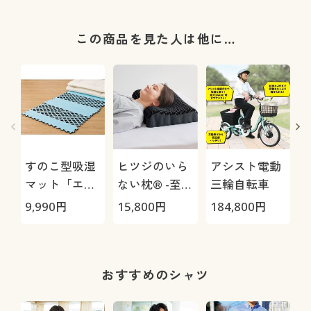
この商品を見た人は他に…
すのこ型吸湿
ヒツジのいら
アシスト電動
マット「エア
ない枕® -至
三輪自転車
ージョブ®」
極-
9,990
円
15,800
円
184,800
円
3
Max
おすすめのシャツ
O