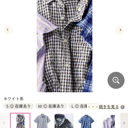
大きいサイズ
制服・スクールすべて
美容・健康・サプリメント
寝具・ベッド
制服・スクール
美容・健康通販すべて
家具・収納
キッチン・雑貨・日用品
バーゲン
大きいサイズ通販すべて
制服・学生服
カーテン・ラグ・ファブリック
大きいサイズ
制服・スクールすべて
美容・健康・サプリメント
寝具・ベッド
詳細検索
バーゲンセール
大きいサイズ レディース服
ジュニア・ティーンズ下着
バーゲン
大きいサイズ通販すべて
制服・学生服
カーテン・ラグ・ファブリック
商品カテゴリ一覧
シークレットセール
大きいサイズ レディース下着
詳細検索
バーゲンセール
大きいサイズ レディース服
ジュニア・ティーンズ下着
カタログ
大きいサイズ メンズ
商品カテゴリ一覧
シークレットセール
大きいサイズ レディース下着
カタログ・チラシからのご注文
カタログ
大きいサイズ 事務・制服
大きいサイズ メンズ
デジタルカタログ
カタログ・チラシからのご注文
ホワイト系
大きいサイズ 事務・制服
S ◎ 在庫あり
M ◎ 在庫あり
L ◎ 在庫あり
続きを見る
カタログ無料プレゼント
デジタルカタログ
LL ◎ 在庫あり
3L ◎ 在庫あり
5L ◎ 在庫あり
7L ◎ 在庫あり
会員メニュー