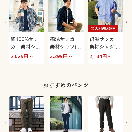
最大35%OFF
綿100%サッ
綿混サッカー
綿混サッカー
カー素材シャ
素材シャツ(長
素材シャツ(半
ツ(長袖)ボタ
袖)
袖)
2,629
円～
2,299
円～
2,134
円～
3
ンダウン仕様
おすすめのパンツ