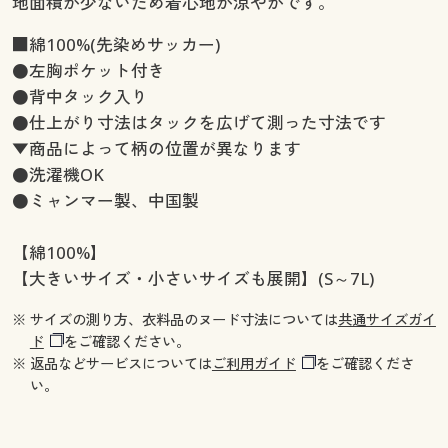
地面積が少ないため着心地が涼やかです。
■綿100%(先染めサッカー)
●左胸ポケット付き
●背中タック入り
●仕上がり寸法はタックを広げて測った寸法です
▼商品によって柄の位置が異なります
●洗濯機OK
●ミャンマー製、中国製
【綿100%】
【大きいサイズ・小さいサイズも展開】(S～7L)
※ サイズの測り方、衣料品のヌード寸法については
共通サイズガイ
ド
をご確認ください。
※ 返品などサービスについては
ご利用ガイド
をご確認くださ
い。