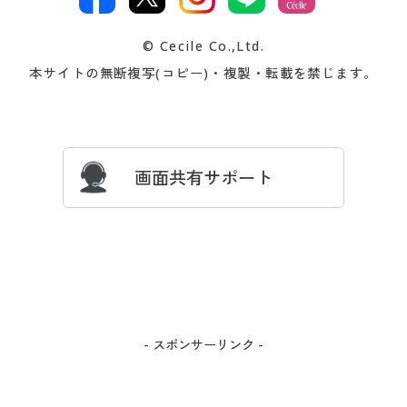
著作権・商標について
会社案内
交換・返品は
お支払は
カタログ無料プレゼント
特集一覧
© Cecile Co.,Ltd.
会員登録・お客様情報変更に
お客様番号・パスワードをお
本サイトの無断複写(コピー)・複製・転載を禁じます。
プレゼント＆キャンペーン
サイトマップ
ついて
忘れの場合
サイズガイド
よくある質問とお問い合わせ
画面共有サポート
- スポンサーリンク -