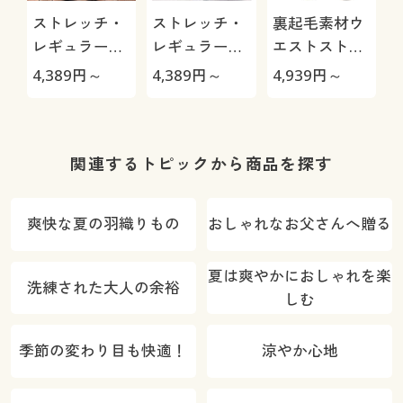
ストレッチ・
ストレッチ・
裏起毛素材ウ
レギュラーフ
レギュラーフ
エストストレ
ィットノータ
ィットツータ
ッチ・テーパ
4,389
円～
4,389
円～
4,939
円～
2
ックチノ
ックチノ
ードパンツ
関連するトピックから商品を探す
爽快な夏の羽織りもの
おしゃれなお父さんへ贈る
夏は爽やかにおしゃれを楽
洗練された大人の余裕
しむ
季節の変わり目も快適！
涼やか心地