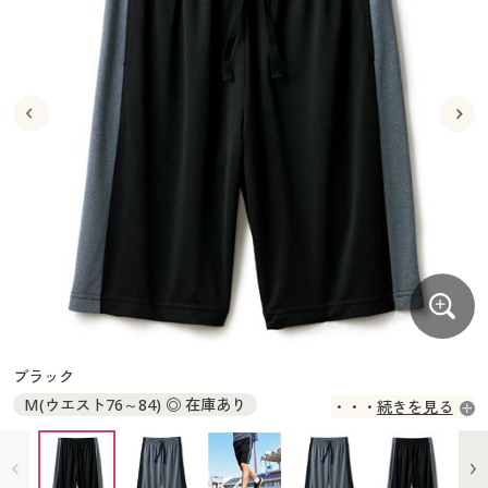
大きいサイズ
制服・スクールすべて
美容・健康・サプリメント
寝具・ベッド
制服・スクール
美容・健康通販すべて
家具・収納
キッチン・雑貨・日用品
バーゲン
大きいサイズ通販すべて
制服・学生服
カーテン・ラグ・ファブリック
大きいサイズ
制服・スクールすべて
美容・健康・サプリメント
寝具・ベッド
詳細検索
バーゲンセール
大きいサイズ レディース服
ジュニア・ティーンズ下着
バーゲン
大きいサイズ通販すべて
制服・学生服
カーテン・ラグ・ファブリック
商品カテゴリ一覧
シークレットセール
大きいサイズ レディース下着
詳細検索
バーゲンセール
大きいサイズ レディース服
ジュニア・ティーンズ下着
カタログ
大きいサイズ メンズ
商品カテゴリ一覧
シークレットセール
大きいサイズ レディース下着
カタログ・チラシからのご注文
カタログ
大きいサイズ 事務・制服
大きいサイズ メンズ
デジタルカタログ
カタログ・チラシからのご注文
ブラック
大きいサイズ 事務・制服
M(ウエスト76～84) ◎ 在庫あり
続きを見る
カタログ無料プレゼント
デジタルカタログ
L(ウエスト84～94) ◎ 在庫あり
LL(ウエスト94～104) ◎ 在庫あり
会員メニュー