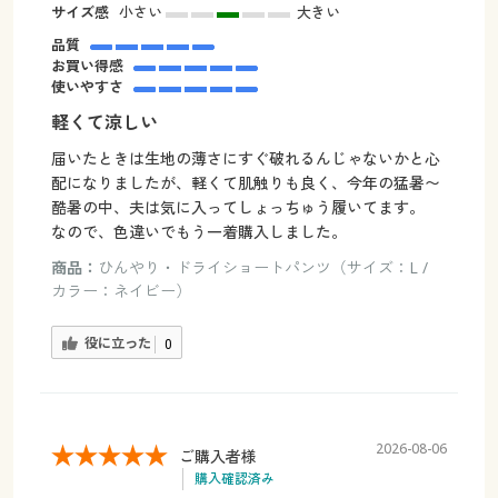
サイズ感
小さい
大きい
品質
お買い得感
使いやすさ
軽くて涼しい
届いたときは生地の薄さにすぐ破れるんじゃないかと心
配になりましたが、軽くて肌触りも良く、今年の猛暑〜
酷暑の中、夫は気に入ってしょっちゅう履いてます。
なので、色違いでもう一着購入しました。
商品：
ひんやり・ドライショートパンツ（サイズ：L /
カラー：ネイビー）
役に立った
0
2026-08-06
ご購入者様
購入確認済み