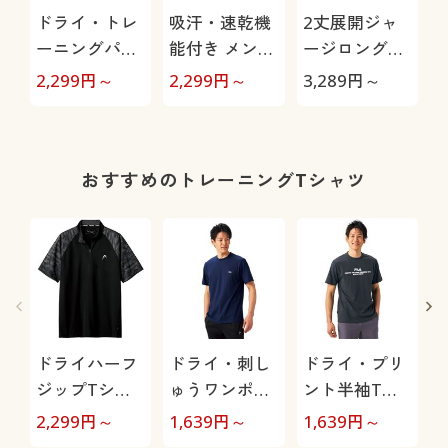
ドライ・トレ
吸汗・速乾機
2丈展開ジャ
ーニングパン
能付き メンズ
ージロングパ
ツ(フィラ)股
スポーツ前開
ンツ(フィラ)
2,299
円～
2,299
円～
3,289
円～
2
下6丈展開(吸
きジャージパ
(吸汗・速乾・
汗・速乾機能
ンツ(フィラ)
UVカット機能
付き)
付き)
き
おすすめのトレーニングTシャツ
ドライハーフ
ドライ・刺し
ドライ・プリ
ジップTシャ
ゅうワンポイ
ント半袖Tシ
ツ(ヘッド)(吸
ント半袖Tシ
ャツ(フィラ)
(
2,299
円～
1,639
円～
1,639
円～
2
汗・速乾機能
ャツ(フィラ)
(吸汗・速乾機