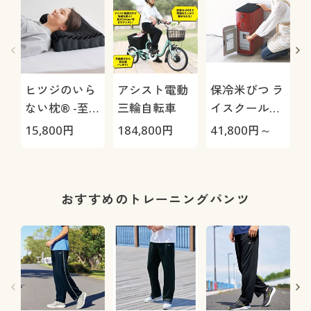
ヒツジのいら
アシスト電動
保冷米びつ ラ
ない枕® -至
三輪自転車
イスクール
極-
HRC-
15,800
円
184,800
円
41,800
円～
3
05S/HRC-10S
イ
おすすめのトレーニングパンツ