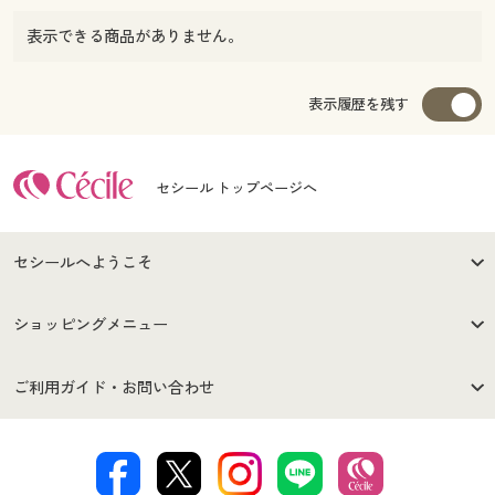
表示できる商品がありません。
表示履歴を残す
セシール トップページへ
セシールへようこそ
はじめての方へ
ご利用環境について
ショッピングメニュー
セシールご利用規約
プライバシーポリシー
商品カテゴリ
バーゲンセール
ご利用ガイド・お問い合わせ
特定商取引法に基づく表示
古物営業法に基づく表示
カタログ・チラシからのご注
デジタルカタログ
ご注文は
お届けは
文
著作権・商標について
会社案内