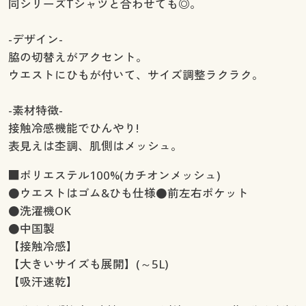
同シリーズTシャツと合わせても◎。
-デザイン-
脇の切替えがアクセント。
ウエストにひもが付いて、サイズ調整ラクラク。
-素材特徴-
接触冷感機能でひんやり!
表見えは杢調、肌側はメッシュ。
■ポリエステル100%(カチオンメッシュ)
●ウエストはゴム&ひも仕様●前左右ポケット
●洗濯機OK
●中国製
【接触冷感】
【大きいサイズも展開】(～5L)
【吸汗速乾】