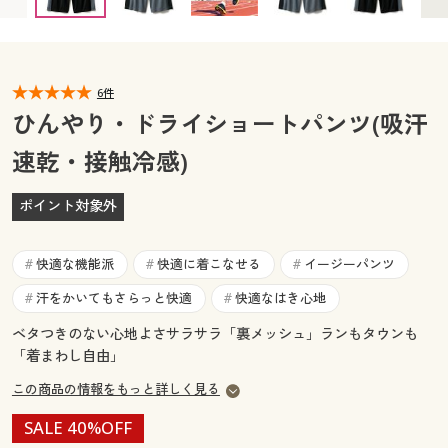
3L(ウエスト98～108) ◎ 在庫あり
カタログ無料プレゼント
5L(ウエスト110～120) ◎ 在庫あり
マイページ
会員メニュー
閲覧履歴
6件
マイページ
ひんやり・ドライショートパンツ(吸汗
お気に入り
速乾・接触冷感)
閲覧履歴
サポート
ポイント対象外
お気に入り
ご利用ガイド
サポート
快適な機能派
快適に着こなせる
イージーパンツ
#
#
#
よくある質問とお問い合わせ
汗をかいてもさらっと快適
快適なはき心地
#
#
ご利用ガイド
ベタつきのない心地よさサラサラ「裏メッシュ」ランもタウンも
「着まわし自由」
よくある質問とお問い合わせ
この商品の情報をもっと詳しく見る
SALE 40%OFF