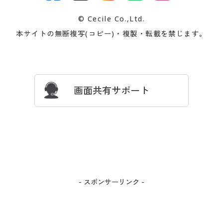
交換・返品は
お支払は
カタログ無料プレゼント
特集一覧
© Cecile Co.,Ltd.
会員登録・お客様情報変更に
お客様番号・パスワードをお
本サイトの無断複写(コピー)・複製・転載を禁じます。
プレゼント＆キャンペーン
サイトマップ
ついて
忘れの場合
サイズガイド
よくある質問とお問い合わせ
画面共有サポート
- スポンサーリンク -