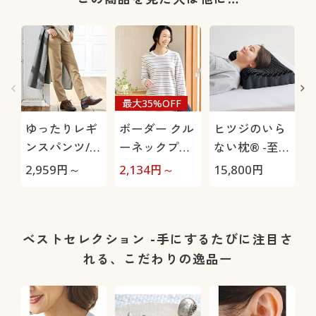
最大35%OFF
ゆったりレギ
ボーダー クル
ヒツジのいら
ンスパンツ/細
ーネックプル
ない枕® -至
見えが叶うら
オーバー(長
極-
2,959
円～
2,134
円～
15,800
円
1
くちんテーパ
袖)(洗濯機OK)
ード(ストレッ
チ・UVカッ
ト・速乾・洗
ベストセレクション -手にするたびに注目さ
濯機OK)
れる、こだわりの逸品ー