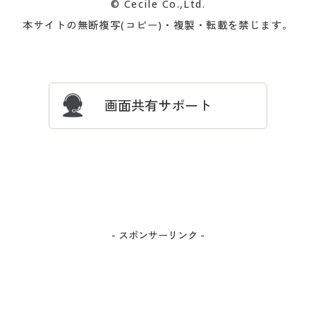
© Cecile Co.,Ltd.
会員登録・お客様情報変更に
お客様番号・パスワードをお
本サイトの無断複写(コピー)・複製・転載を禁じます。
プレゼント＆キャンペーン
サイトマップ
ついて
忘れの場合
サイズガイド
よくある質問とお問い合わせ
画面共有サポート
- スポンサーリンク -