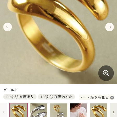
大きいサイズ
制服・スクールすべて
美容・健康・サプリメント
寝具・ベッド
制服・スクール
美容・健康通販すべて
家具・収納
キッチン・雑貨・日用品
バーゲン
大きいサイズ通販すべて
制服・学生服
カーテン・ラグ・ファブリック
大きいサイズ
制服・スクールすべて
美容・健康・サプリメント
寝具・ベッド
詳細検索
バーゲンセール
大きいサイズ レディース服
ジュニア・ティーンズ下着
バーゲン
大きいサイズ通販すべて
制服・学生服
カーテン・ラグ・ファブリック
商品カテゴリ一覧
シークレットセール
大きいサイズ レディース下着
詳細検索
バーゲンセール
大きいサイズ レディース服
ジュニア・ティーンズ下着
カタログ
大きいサイズ メンズ
商品カテゴリ一覧
シークレットセール
大きいサイズ レディース下着
カタログ・チラシからのご注文
カタログ
大きいサイズ 事務・制服
大きいサイズ メンズ
デジタルカタログ
カタログ・チラシからのご注文
ゴールド
大きいサイズ 事務・制服
11号 ◎ 在庫あり
13号 ○ 在庫わずか
続きを見る
カタログ無料プレゼント
デジタルカタログ
15号 ○ 在庫わずか
会員メニュー