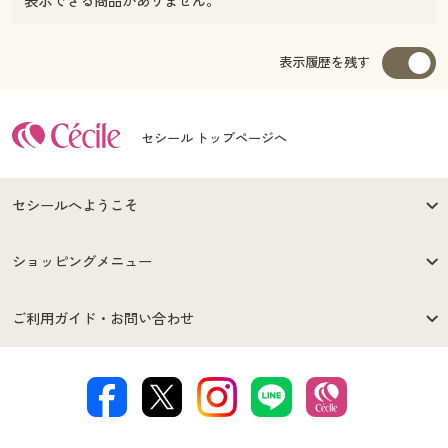
表示できる商品がありません。
表示履歴を残す
セシール トップページへ
セシールへようこそ
はじめての方へ
ご利用環境について
ショッピングメニュー
セシールご利用規約
プライバシーポリシー
商品カテゴリ
バーゲンセール
ご利用ガイド・お問い合わせ
特定商取引法に基づく表示
古物営業法に基づく表示
カタログ・チラシからのご注
デジタルカタログ
ご注文は
お届けは
文
著作権・商標について
会社案内
交換・返品は
お支払は
カタログ無料プレゼント
特集一覧