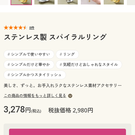
カタログ無料プレゼント
マイページ
会員メニュー
閲覧履歴
8件
マイページ
ステンレス製 スパイラルリング
お気に入り
閲覧履歴
シンプルで使いやすい
リング
#
#
サポート
お気に入り
シンプルだけど華やか
気軽だけどおしゃれなスタイル
#
#
ご利用ガイド
シンプルかつスタイリッシュ
#
サポート
美しさ、ずっと。お手入れラクなステンレス素材アクセサリー
よくある質問とお問い合わせ
ご利用ガイド
この商品の情報をもっと詳しく見る
3,278
円
税抜価格 2,980円
よくある質問とお問い合わせ
(税込)