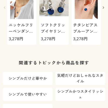
ニッケルフリ
ソフトクリッ
チタンピアス
ーペンダント
プイヤリング
ブルーアンバ
ブルーアンバ
ブルーアンバ
ー
3,278
円
3,278
円
3,278
円
4
ー
ー
関連するトピックから商品を探す
気軽だけどおしゃれなスタ
シンプルだけど華やか
イル
シンプルかつスタイリッシ
シンプルで使いやすい
ュ