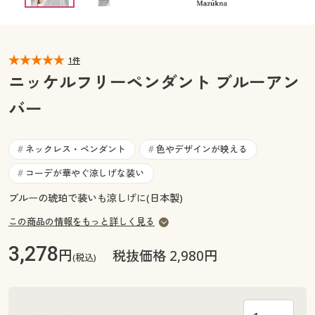
カタログ無料プレゼント
マイページ
会員メニュー
1件
閲覧履歴
マイページ
ニッケルフリーペンダント ブルーアン
お気に入り
バー
閲覧履歴
サポート
お気に入り
ネックレス・ペンダント
色やデザインが映える
#
#
ご利用ガイド
コーデが華やぐ涼しげな装い
#
サポート
ブルーの琥珀で装いも涼しげに(日本製)
よくある質問とお問い合わせ
ご利用ガイド
この商品の情報をもっと詳しく見る
3,278
円
税抜価格 2,980円
よくある質問とお問い合わせ
(税込)