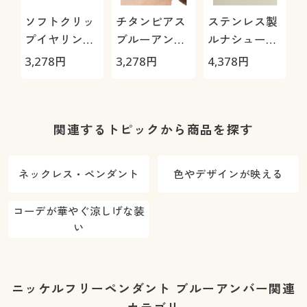
ソフトクリッ
チタンピアス
ステンレス製
プイヤリング
ブルーアンバ
ルナシューペ
ブルーアンバ
ー
ンダント
3,278
円
3,278
円
4,378
円
3
ー
関連するトピックから商品を探す
ネックレス・ペンダント
色やデザインが映える
コーデが華やぐ涼しげな装
い
ニッケルフリーペンダント ブルーアンバー関連