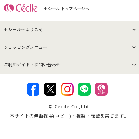
セシール トップページへ
セシールへようこそ
はじめての方へ
ご利用環境について
ショッピングメニュー
セシールご利用規約
プライバシーポリシー
商品カテゴリ
バーゲンセール
ご利用ガイド・お問い合わせ
特定商取引法に基づく表示
古物営業法に基づく表示
カタログ・チラシからのご注
デジタルカタログ
ご注文は
お届けは
文
著作権・商標について
会社案内
交換・返品は
お支払は
カタログ無料プレゼント
特集一覧
© Cecile Co.,Ltd.
会員登録・お客様情報変更に
お客様番号・パスワードをお
本サイトの無断複写(コピー)・複製・転載を禁じます。
プレゼント＆キャンペーン
サイトマップ
ついて
忘れの場合
サイズガイド
よくある質問とお問い合わせ