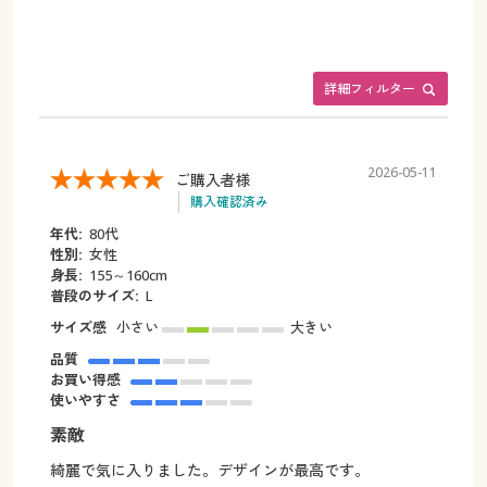
詳細フィルター
2026-05-11
ご購入者様
購入確認済み
年代:
80代
性別:
女性
身長:
155～160cm
普段のサイズ:
L
サイズ感
小さい
大きい
品質
お買い得感
使いやすさ
素敵
綺麗で気に入りました。デザインが最高です。