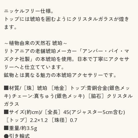
ニッケルフリー仕様。
トップには琥珀を囲むようにクリスタルガラスが煌き
ます。
～植物由来の天然石 琥珀～
リトアニアの老舗琥珀メーカー「アンバー・バイ・マ
ズクナ社製」の本琥珀を使用。日本で丁寧にアクセサ
リーへと仕立てています。
鉱物とは異なる魅力の本琥珀アクセサリーです。
■材質/［珠］琥珀 ［地金］トップ:青銅合金(銀色メッ
キ) チェーン:真ちゅう(銀色メッキ) ［脇石］クリスタル
ガラス
■サイズ(約cm)/［全長］45(アジャスター5cm含む)
［トップ］2.2×1.2 ［珠径］0.7
■重量/約3.5g
●引き輪式