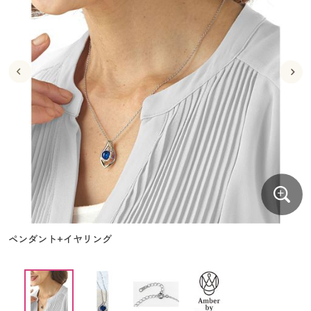
大きいサイズ
制服・スクールすべて
美容・健康・サプリメント
寝具・ベッド
制服・スクール
美容・健康通販すべて
家具・収納
キッチン・雑貨・日用品
バーゲン
大きいサイズ通販すべて
制服・学生服
カーテン・ラグ・ファブリック
大きいサイズ
制服・スクールすべて
美容・健康・サプリメント
寝具・ベッド
詳細検索
バーゲンセール
大きいサイズ レディース服
ジュニア・ティーンズ下着
バーゲン
大きいサイズ通販すべて
制服・学生服
カーテン・ラグ・ファブリック
商品カテゴリ一覧
シークレットセール
大きいサイズ レディース下着
詳細検索
バーゲンセール
大きいサイズ レディース服
ジュニア・ティーンズ下着
カタログ
大きいサイズ メンズ
商品カテゴリ一覧
シークレットセール
大きいサイズ レディース下着
カタログ・チラシからのご注文
カタログ
大きいサイズ 事務・制服
大きいサイズ メンズ
デジタルカタログ
カタログ・チラシからのご注文
ペンダント+イヤリング
大きいサイズ 事務・制服
カタログ無料プレゼント
デジタルカタログ
会員メニュー