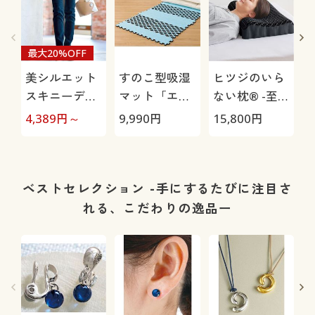
最大20%OFF
美シルエット
すのこ型吸湿
ヒツジのいら
スキニーデニ
マット「エア
ない枕® -至
ムパンツ(洗濯
ージョブ®」
極-
4,389
円～
9,990
円
15,800
円
1
機OK)
Max
ベストセレクション -手にするたびに注目さ
れる、こだわりの逸品ー