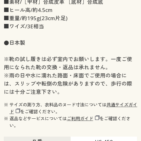
■素材/［甲材］合成皮革 ［底材］合成底
■ヒール高/約4.5cm
■重量/約195g(23cm片足)
■ワイズ/3E相当
●日本製
※靴の試し履きは必ず室内でお願いします。一度ご使
用になられた靴の交換・返品は承れません。
※雨の日や水に濡れた路面・床面でご使用の場合に
は、スリップや転倒の危険がありますので、歩行の際
には十分ご注意下さい。
※ サイズの測り方、衣料品のヌード寸法については
共通サイズガイ
ド
をご確認ください。
※ 返品などサービスについては
ご利用ガイド
をご確認くださ
い。