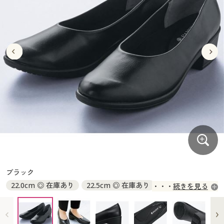
大きいサイズ
制服・スクールすべて
美容・健康・サプリメント
寝具・ベッド
制服・スクール
美容・健康通販すべて
家具・収納
キッチン・雑貨・日用品
バーゲン
大きいサイズ通販すべて
制服・学生服
カーテン・ラグ・ファブリック
大きいサイズ
制服・スクールすべて
美容・健康・サプリメント
寝具・ベッド
詳細検索
バーゲンセール
大きいサイズ レディース服
ジュニア・ティーンズ下着
バーゲン
大きいサイズ通販すべて
制服・学生服
カーテン・ラグ・ファブリック
商品カテゴリ一覧
シークレットセール
大きいサイズ レディース下着
詳細検索
バーゲンセール
大きいサイズ レディース服
ジュニア・ティーンズ下着
カタログ
大きいサイズ メンズ
商品カテゴリ一覧
シークレットセール
大きいサイズ レディース下着
カタログ・チラシからのご注文
カタログ
大きいサイズ 事務・制服
大きいサイズ メンズ
デジタルカタログ
カタログ・チラシからのご注文
ブラック
大きいサイズ 事務・制服
22.0cm ◎ 在庫あり
22.5cm ◎ 在庫あり
続きを見る
カタログ無料プレゼント
デジタルカタログ
23.0cm ◎ 在庫あり
23.5cm ◎ 在庫あり
24.0cm ◎ 在庫あり
24.5cm ◎ 在庫あり
会員メニュー