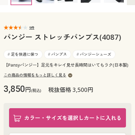
カタログ無料プレゼント
マイページ
会員メニュー
閲覧履歴
9件
マイページ
パンジー ストレッチパンプス(4087)
お気に入り
閲覧履歴
足を快適に保つ
パンプス
パンジーシューズ
#
#
#
サポート
お気に入り
【Pansyパンジー】足元をキレイ見せ長時間はいてもラク(日本製)
ご利用ガイド
この商品の情報をもっと詳しく見る
サポート
3,850
円
税抜価格 3,500円
よくある質問とお問い合わせ
(税込)
ご利用ガイド
よくある質問とお問い合わせ
カラー・サイズを選択しカートに入れる