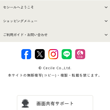
セシールへようこそ
はじめての方へ
ご利用環境について
ショッピングメニュー
セシールご利用規約
プライバシーポリシー
商品カテゴリ
バーゲンセール
ご利用ガイド・お問い合わせ
特定商取引法に基づく表示
古物営業法に基づく表示
カタログ・チラシからのご注
デジタルカタログ
ご注文は
お届けは
文
著作権・商標について
会社案内
交換・返品は
お支払は
カタログ無料プレゼント
特集一覧
© Cecile Co.,Ltd.
会員登録・お客様情報変更に
お客様番号・パスワードをお
本サイトの無断複写(コピー)・複製・転載を禁じます。
プレゼント＆キャンペーン
サイトマップ
ついて
忘れの場合
サイズガイド
よくある質問とお問い合わせ
画面共有サポート