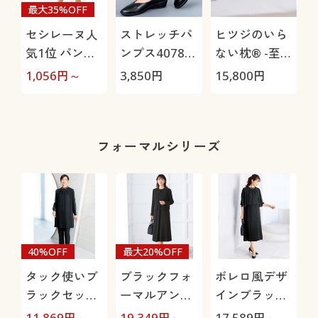
最大35%OFF
セシレーヌ人
ストレッチパ
ヒツジのいら
気1位 パンテ
ンプス4078
ない枕® -至
ィストッキン
(パンジー)(抗
極-
1,056
円～
3,850
円
15,800
円
1
グ・同色10足
菌防臭)(日本
組(ふんわり・
製)
ノーサポー
ト・日本製)
フォーマルシリーズ
40%OFF
最大20%OFF
タック使いブ
ブラックフォ
ボレロ風デザ
ラックセット
ーマルアンサ
インブラック
スーツ(洗濯機
ンブル(洗濯機
ワンピース(洗
11,869
円～
19,349
円～
17,589
円～