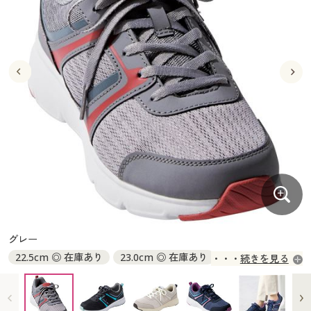
大きいサイズ
制服・スクールすべて
美容・健康・サプリメント
寝具・ベッド
制服・スクール
美容・健康通販すべて
家具・収納
キッチン・雑貨・日用品
バーゲン
大きいサイズ通販すべて
制服・学生服
カーテン・ラグ・ファブリック
大きいサイズ
制服・スクールすべて
美容・健康・サプリメント
寝具・ベッド
詳細検索
バーゲンセール
大きいサイズ レディース服
ジュニア・ティーンズ下着
バーゲン
大きいサイズ通販すべて
制服・学生服
カーテン・ラグ・ファブリック
商品カテゴリ一覧
シークレットセール
大きいサイズ レディース下着
詳細検索
バーゲンセール
大きいサイズ レディース服
ジュニア・ティーンズ下着
カタログ
大きいサイズ メンズ
商品カテゴリ一覧
シークレットセール
大きいサイズ レディース下着
カタログ・チラシからのご注文
カタログ
大きいサイズ 事務・制服
大きいサイズ メンズ
デジタルカタログ
カタログ・チラシからのご注文
グレー
大きいサイズ 事務・制服
22.5cm ◎ 在庫あり
23.0cm ◎ 在庫あり
続きを見る
カタログ無料プレゼント
デジタルカタログ
23.5cm ○ 在庫わずか
24.0cm ◎ 在庫あり
24.5cm ◎ 在庫あり
会員メニュー