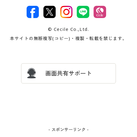
カタログ・チラシからのご注
デジタルカタログ
ご注文は
お届けは
文
著作権・商標について
会社案内
交換・返品は
お支払は
カタログ無料プレゼント
特集一覧
© Cecile Co.,Ltd.
会員登録・お客様情報変更に
お客様番号・パスワードをお
本サイトの無断複写(コピー)・複製・転載を禁じます。
プレゼント＆キャンペーン
サイトマップ
ついて
忘れの場合
サイズガイド
よくある質問とお問い合わせ
画面共有サポート
- スポンサーリンク -