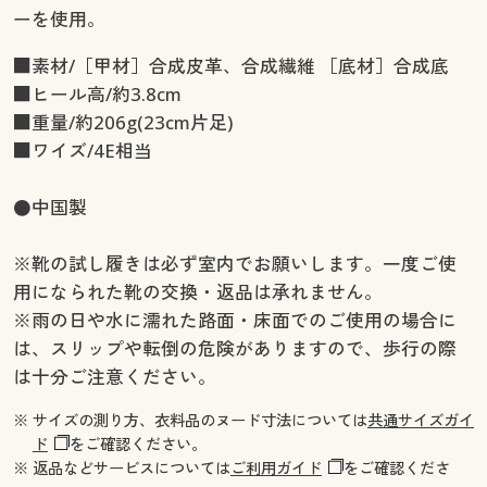
ーを使用。
■素材/［甲材］合成皮革、合成繊維 ［底材］合成底
■ヒール高/約3.8cm
■重量/約206g(23cm片足)
■ワイズ/4E相当
●中国製
※靴の試し履きは必ず室内でお願いします。一度ご使
用になられた靴の交換・返品は承れません。
※雨の日や水に濡れた路面・床面でのご使用の場合に
は、スリップや転倒の危険がありますので、歩行の際
は十分ご注意ください。
※ サイズの測り方、衣料品のヌード寸法については
共通サイズガイ
ド
をご確認ください。
※ 返品などサービスについては
ご利用ガイド
をご確認くださ