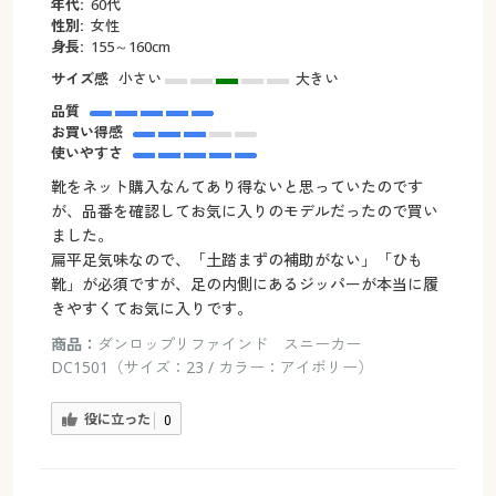
年代:
60代
性別:
女性
身長:
155～160cm
サイズ感
小さい
大きい
品質
お買い得感
使いやすさ
靴をネット購入なんてあり得ないと思っていたのです
が、品番を確認してお気に入りのモデルだったので買い
ました。
扁平足気味なので、「土踏まずの補助がない」「ひも
靴」が必須ですが、足の内側にあるジッパーが本当に履
きやすくてお気に入りです。
商品：
ダンロップリファインド スニーカー
DC1501（サイズ：23 / カラー：アイボリー）
役に立った
0