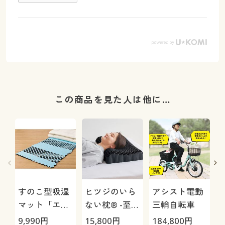
この商品を見た人は他に…
すのこ型吸湿
ヒツジのいら
アシスト電動
マット「エア
ない枕® -至
三輪自転車
ージョブ®」
極-
9,990
円
15,800
円
184,800
円
3