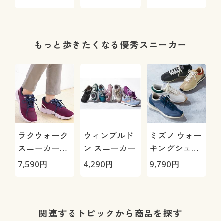
Max
もっと歩きたくなる優秀スニーカー
ラクウォーク
ウィンブルド
ミズノ ウォー
スニーカー
ン スニーカー
キングシュー
(RL-9219)
ズ ME-LS
7,590
円
4,290
円
9,790
円
関連するトピックから商品を探す