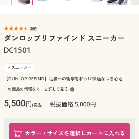
カタログ無料プレゼント
マイページ
会員メニュー
閲覧履歴
20件
マイページ
ダンロップリファインド スニーカー
お気に入り
DC1501
閲覧履歴
サポート
お気に入り
スニーカー
#
ご利用ガイド
【DUNLOP REFIND】足裏への衝撃を和らげ快適なはき心地
サポート
この商品の情報をもっと詳しく見る
よくある質問とお問い合わせ
ご利用ガイド
5,500
円
税抜価格 5,000円
(税込)
よくある質問とお問い合わせ
カラー・サイズを選択しカートに入れる