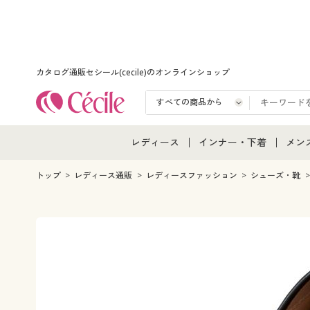
カタログ通販セシール(cecile)のオンラインショップ
レディース
インナー・下着
メン
レディース通販すべて
インナー・下着通販すべ
メン
トップ
レディース通販
レディースファッション
シューズ・靴
レディースファッション
女性下着
メン
女性下着
メンズ下着
メン
ジュニア・ティーンズ下