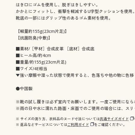
はき口にゴムを使用し、脱ぎはきしやすい。
かかとにフィットし、衝撃を軽減するU字型クッションを使用
靴底の一部にはグリップ性のあるゴム素材を使用。
【軽量約155g(23cm片足)】
【抗菌防臭(中敷)】
■素材/［甲材］合成皮革 ［底材］合成底
■ヒール高/約4cm
■重量/約155g(23cm片足)
■ワイズ/4E相当
▼強い摩擦や湿った状態で使用すると、色落ちや他の物に色移
●中国製
※靴の試し履きは必ず室内でお願いします。一度ご使用になら
※雨の日や水に濡れた路面・床面でのご使用の場合には、スリ
※ サイズの測り方、衣料品のヌード寸法については
共通サイズガイド
※ 返品などサービスについては
ご利用ガイド
をご確認ください。