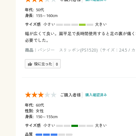
年代:
50代
身長:
155～160cm
サイズ感
小さい
大きい
幅が広くて良い。扁平足で長時間使用すると足の裏が痛く
必要でした。
商品：
パンジー スリッポン(PS1520)（サイズ：24.5 /
役に立った
0
ご購入者様
購入確認済み
年代:
60代
性別:
女性
身長:
150～155cm
サイズ感
小さい
大きい
品質