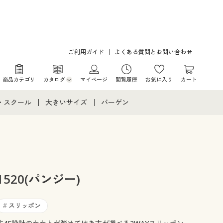
ご利用ガイド
よくある質問とお問い合わせ
商品カテゴリ
カタログ
マイページ
閲覧履歴
お気に入り
カート
カタログ・チラシからのご注文
・スクール
大きいサイズ
バーゲン
デジタルカタログ
て
・スクールすべて
大きいサイズ通販すべて
バーゲンセール
カタログ無料プレゼント
メント
・学生服
大きいサイズ レディース服
シークレットセール
ニア・ティーンズ下着
大きいサイズ レディース下着
520(パンジー)
大きいサイズ メンズ
スリッポン
#