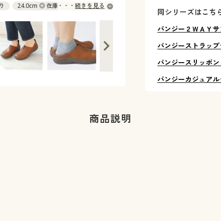
あり
24.0cm ◎ 在庫あり
続きを見る
同シリーズはこち
パンジー２ＷＡＹサ
パンジーストラップ
パンジースリッポン
パンジーカジュアル
商品説明