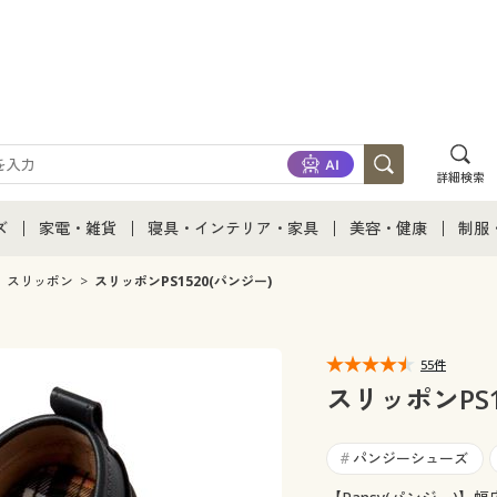
詳細検索
ズ
家電・雑貨
寝具・インテリア・家具
美容・健康
制服
て
ズ通販すべて
家電・雑貨すべて
寝具・インテリア・家具通販すべて
美容・健康通販すべ
制服
スリッポン
スリッポンPS1520(パンジー)
ズファッション
家電
家具・収納
美容・健康・サプリ
制服
55件
ズ下着
キッチン・雑貨・日用品
寝具・ベッド
ジュ
スリッポンPS1
着
カーテン・ラグ・ファブリック
パンジーシューズ
#