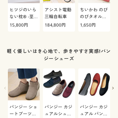
ヒツジのいら
アシスト電動
ちいかわ のび
ない枕® -至
三輪自転車
のびタオル地
極-
枕カバー
H
15,800
円
184,800
円
1,650
円
4
0
軽く優しいはき心地で、歩きやすさ実感!パン
ジーシューズ
パンジー ショ
パンジー カジ
パンジー カジ
ートブーツ
ュアルシュー
ュアル パンプ