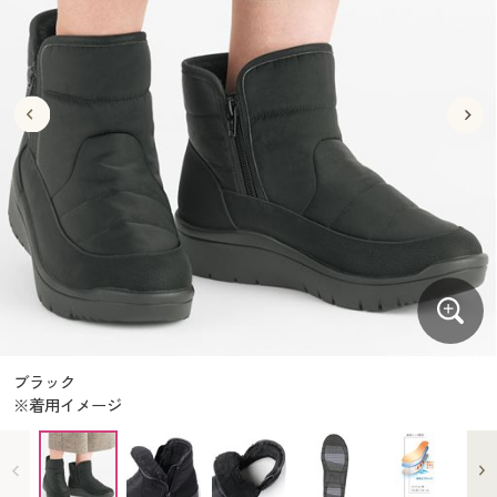
大きいサイズ
制服・スクールすべて
美容・健康・サプリメント
寝具・ベッド
制服・スクール
美容・健康通販すべて
家具・収納
キッチン・雑貨・日用品
バーゲン
大きいサイズ通販すべて
制服・学生服
カーテン・ラグ・ファブリック
大きいサイズ
制服・スクールすべて
美容・健康・サプリメント
寝具・ベッド
詳細検索
バーゲンセール
大きいサイズ レディース服
ジュニア・ティーンズ下着
バーゲン
大きいサイズ通販すべて
制服・学生服
カーテン・ラグ・ファブリック
商品カテゴリ一覧
シークレットセール
大きいサイズ レディース下着
詳細検索
バーゲンセール
大きいサイズ レディース服
ジュニア・ティーンズ下着
カタログ
大きいサイズ メンズ
商品カテゴリ一覧
シークレットセール
大きいサイズ レディース下着
カタログ・チラシからのご注文
カタログ
大きいサイズ 事務・制服
大きいサイズ メンズ
デジタルカタログ
カタログ・チラシからのご注文
ブラック
大きいサイズ 事務・制服
※着用イメージ
カタログ無料プレゼント
デジタルカタログ
会員メニュー