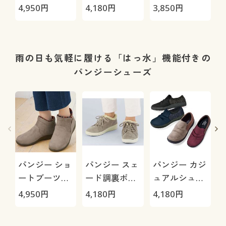
(PS1483)
ズ( PS1510)
ス シューズ
4,950
円
4,180
円
3,850
円
4
(4055)(抗菌防
P
臭、はっ水)
(日本製・軽
量)
雨の日も気軽に履ける「はっ水」機能付きの
パンジーシューズ
パンジー ショ
パンジー スェ
パンジー カジ
ートブーツ
ード調裏ボア
ュアルシュー
(PS1483)
シューズ
ズ( PS1510)
4,950
円
4,180
円
4,180
円
3
PS1503
(