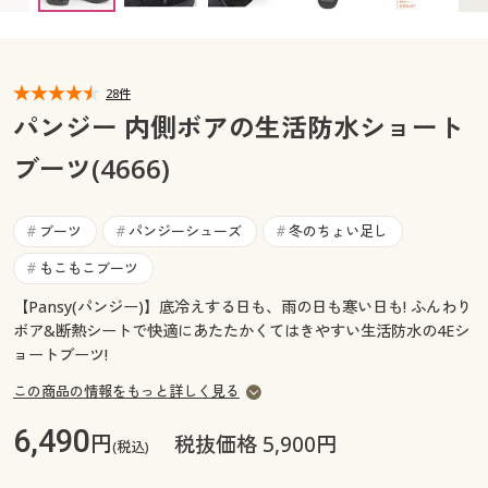
カタログ無料プレゼント
マイページ
会員メニュー
28件
閲覧履歴
マイページ
パンジー 内側ボアの生活防水ショート
お気に入り
ブーツ(4666)
閲覧履歴
サポート
お気に入り
ブーツ
パンジーシューズ
冬のちょい足し
#
#
#
ご利用ガイド
もこもこブーツ
#
サポート
【Pansy(パンジー)】底冷えする日も、雨の日も寒い日も! ふんわり
よくある質問とお問い合わせ
ボア&断熱シートで快適にあたたかくてはきやすい生活防水の4Eシ
ご利用ガイド
ョートブーツ!
この商品の情報をもっと詳しく見る
よくある質問とお問い合わせ
6,490
円
税抜価格 5,900円
(税込)