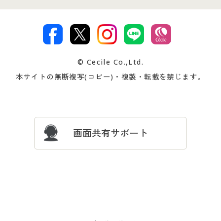
特定商取引法に基づく表示
古物営業法に基づく表示
カタログ・チラシからのご注
デジタルカタログ
ご注文は
お届けは
文
著作権・商標について
会社案内
交換・返品は
お支払は
カタログ無料プレゼント
特集一覧
© Cecile Co.,Ltd.
会員登録・お客様情報変更に
お客様番号・パスワードをお
本サイトの無断複写(コピー)・複製・転載を禁じます。
プレゼント＆キャンペーン
サイトマップ
ついて
忘れの場合
サイズガイド
よくある質問とお問い合わせ
画面共有サポート