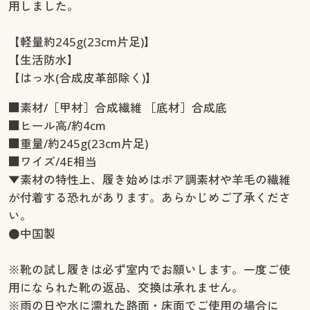
用しました。
【軽量約245g(23cm片足)】
【生活防水】
【はっ水(合成皮革部除く)】
■素材/［甲材］合成繊維 ［底材］合成底
■ヒール高/約4cm
■重量/約245g(23cm片足)
■ワイズ/4E相当
▼素材の特性上、履き始めはボア調素材や羊毛の繊維
が付着する恐れがあります。あらかじめご了承くださ
い。
●中国製
※靴の試し履きは必ず室内でお願いします。一度ご使
用になられた靴の返品、交換は承れません。
※雨の日や水に濡れた路面・床面でご使用の場合に