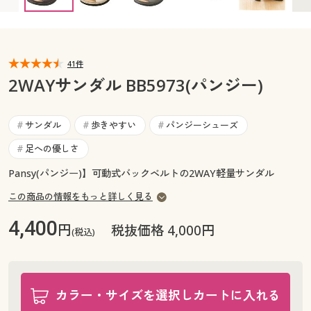
カタログ無料プレゼント
マイページ
会員メニュー
閲覧履歴
41件
マイページ
2WAYサンダル BB5973(パンジー)
お気に入り
閲覧履歴
サンダル
歩きやすい
パンジーシューズ
#
#
#
サポート
お気に入り
足への優しさ
#
ご利用ガイド
Pansy(パンジー)】可動式バックベルトの2WAY軽量サンダル
サポート
この商品の情報をもっと詳しく見る
よくある質問とお問い合わせ
ご利用ガイド
4,400
円
税抜価格 4,000円
(税込)
よくある質問とお問い合わせ
カラー・サイズを選択しカートに入れる