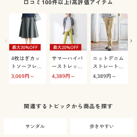
口コミ100件以上!高評価アイテム
最大30%OFF
最大20%OFF
4枚はぎカッ
サマーハイパ
ニットデニム
トソーフレア
ーストレッチ
ストレートパ
スカート(ウエ
スキニーパン
ンツ(スマート
ン
3,069
円～
4,389
円～
4,389
円～
3
スト総ゴム・
ツ(UVカッ
ニットジーン
選べる2レン
ト・美脚パン
ズ)(全方向ス
グス・洗濯機
ツ・選べる2
トレッチ・や
OK)
レングス・洗
わらか・選べ
関連するトピックから商品を探す
濯機OK・接触
る4レング
冷感・節電対
ス・洗濯機
サンダル
歩きやすい
策)
OK・1年中は