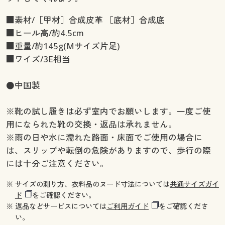
■素材/［甲材］合成皮革 ［底材］合成底
■ヒール高/約4.5cm
■重量/約145g(Mサイズ片足)
■ワイズ/3E相当
●中国製
※靴の試し履きは必ず室内でお願いします。一度ご使
用になられた靴の交換・返品は承れません。
※雨の日や水に濡れた路面・床面でご使用の場合に
は、スリップや転倒の危険がありますので、歩行の際
には十分ご注意ください。
※ サイズの測り方、衣料品のヌード寸法については
共通サイズガイ
ド
をご確認ください。
※ 返品などサービスについては
ご利用ガイド
をご確認くださ
い。