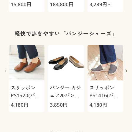
極-
地いい爽やか
15,800
円
184,800
円
3,289
円～
2
前開きサッカ
ーパジャマ(綿
機
100%)(半袖)
軽快で歩きやすい「パンジーシューズ」
スリッポン
パンジー カジ
スリッポン
PS1520(パン
ュアルパンプ
PS1416(パン
ジー)
スシューズ
ジー)
ズ
4,180
円
3,850
円
4,180
円
4
4060 (日本
製・軽量・抗
菌)