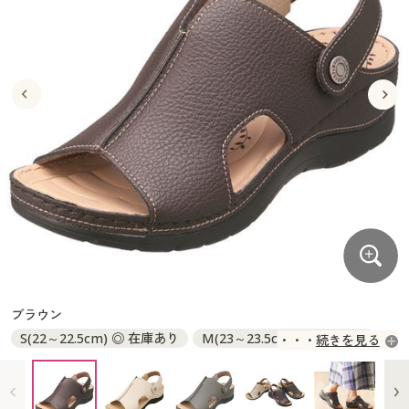
大きいサイズ
制服・スクールすべて
美容・健康・サプリメント
寝具・ベッド
制服・スクール
美容・健康通販すべて
家具・収納
キッチン・雑貨・日用品
バーゲン
大きいサイズ通販すべて
制服・学生服
カーテン・ラグ・ファブリック
大きいサイズ
制服・スクールすべて
美容・健康・サプリメント
寝具・ベッド
詳細検索
バーゲンセール
大きいサイズ レディース服
ジュニア・ティーンズ下着
バーゲン
大きいサイズ通販すべて
制服・学生服
カーテン・ラグ・ファブリック
商品カテゴリ一覧
シークレットセール
大きいサイズ レディース下着
詳細検索
バーゲンセール
大きいサイズ レディース服
ジュニア・ティーンズ下着
カタログ
大きいサイズ メンズ
商品カテゴリ一覧
シークレットセール
大きいサイズ レディース下着
カタログ・チラシからのご注文
カタログ
大きいサイズ 事務・制服
大きいサイズ メンズ
デジタルカタログ
カタログ・チラシからのご注文
ブラウン
大きいサイズ 事務・制服
S(22～22.5cm) ◎ 在庫あり
M(23～23.5cm) ◎ 在庫あり
続きを見る
カタログ無料プレゼント
デジタルカタログ
L(24～24.5cm) ◎ 在庫あり
LL(24.5～25cm) ◎ 在庫あり
会員メニュー