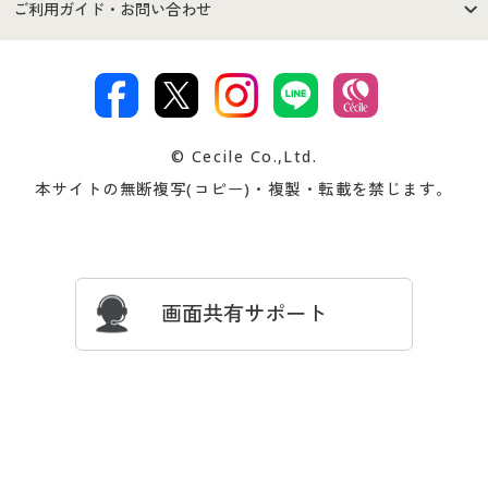
商品カテゴリ
バーゲンセール
ご利用ガイド・お問い合わせ
特定商取引法に基づく表示
古物営業法に基づく表示
カタログ・チラシからのご注
デジタルカタログ
ご注文は
お届けは
文
著作権・商標について
会社案内
交換・返品は
お支払は
カタログ無料プレゼント
特集一覧
© Cecile Co.,Ltd.
会員登録・お客様情報変更に
お客様番号・パスワードをお
本サイトの無断複写(コピー)・複製・転載を禁じます。
プレゼント＆キャンペーン
サイトマップ
ついて
忘れの場合
サイズガイド
よくある質問とお問い合わせ
画面共有サポート