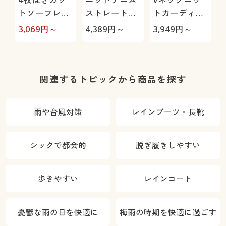
トソーフレア
ストレートパ
トカーディガ
スカート(ウエ
ンツ(スマート
ン(S～4L・7
3,069
円～
4,389
円～
3,949
円～
3
スト総ゴム・
ニットジーン
分袖)
(
選べる2レン
ズ)(全方向ス
グス・洗濯機
トレッチ・や
OK)
わらか・選べ
量
関連するトピックから商品を探す
る4レング
ス・洗濯機
雨や台風対策
レインブーツ・長靴
OK・1年中は
ける)
シックで都会的
脱ぎ履きしやすい
歩きやすい
レインコート
憂鬱な雨の日を快適に
梅雨の時期を快適に過ごす