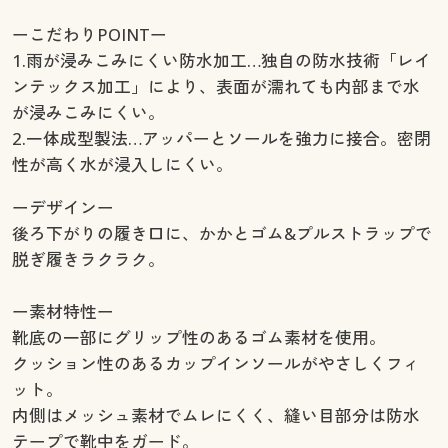
ーこだわりPOINTー
1.雨が浸みこみにくい防水加工…独自の防水技術「レイ
ンテックス加工」により、表面が濡れても内部まで水
が浸みこみにくい。
2.一体成型製法…アッパーとソールを強力に接合。密閉
性が高く水が浸入しにくい。
ーデザインー
後ろ下がりの履き口に、かかとゴム&プルストラップで
脱ぎ履きラクラク。
ー素材特性ー
靴底の一部にグリップ性のあるゴム素材を使用。
クッション性のあるカップインソールがやさしくフィ
ット。
内側はメッシュ素材でムレにくく、縫い目部分は防水
テープで靴中をガード。