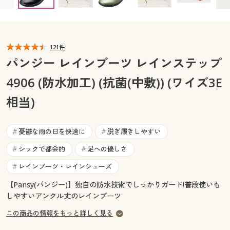
カタログ無料プレゼント
マイページ
会員メニュー
閲覧履歴
121件
マイページ
パンジー レインブーツ レインステップ
お気に入り
4906 (防水加工) (抗菌(中敷)) (ワイズ3E
閲覧履歴
相当)
サポート
お気に入り
ご利用ガイド
憂鬱な雨の日を快適に
脱ぎ履きしやすい
#
#
サポート
シックで都会的
足への優しさ
#
#
よくある質問とお問い合わせ
ご利用ガイド
レインブーツ・レインシューズ
#
【Pansy(パンジー)】独自の防水技術でしっかりガード!普段使いも
よくある質問とお問い合わせ
しやすいアンクル丈のレインブーツ
この商品の情報をもっと詳しく見る