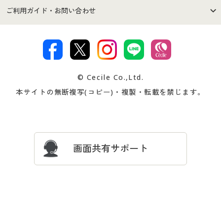
セシールご利用規約
プライバシーポリシー
商品カテゴリ
バーゲンセール
ご利用ガイド・お問い合わせ
特定商取引法に基づく表示
古物営業法に基づく表示
カタログ・チラシからのご注
デジタルカタログ
ご注文は
お届けは
文
著作権・商標について
会社案内
交換・返品は
お支払は
カタログ無料プレゼント
特集一覧
© Cecile Co.,Ltd.
会員登録・お客様情報変更に
お客様番号・パスワードをお
本サイトの無断複写(コピー)・複製・転載を禁じます。
プレゼント＆キャンペーン
サイトマップ
ついて
忘れの場合
サイズガイド
よくある質問とお問い合わせ
画面共有サポート