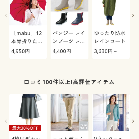
［mabu］12
パンジー レイ
ゆったり防水
本骨折りたた
ンブーツ レイ
レインコート
ー
み傘 江戸
ンステップ
ン
4,950
円
4,400
円
3,630
円～
2
4944
口コミ100件以上!高評価アイテム
最大30%OFF
4枚はぎカッ
ニットデニム
Vネックニッ