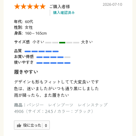
2026-07-10
ご購入者様
購入確認済み
年代:
60代
性別:
女性
身長:
160～165cm
サイズ感
小さい
大きい
品質
お買い得感
使いやすさ
履きやすい
デザインも形もフィットしてて大変良いです
色は、迷いましたがいつも通り黒にしました
雨が降ったら、また履きたい
商品：
パンジー レインブーツ レインステップ
4906（サイズ：24.5 / カラー：ブラック）
役に立った
0