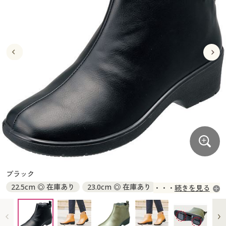
大きいサイズ
制服・スクールすべて
美容・健康・サプリメント
寝具・ベッド
制服・スクール
美容・健康通販すべて
家具・収納
キッチン・雑貨・日用品
バーゲン
大きいサイズ通販すべて
制服・学生服
カーテン・ラグ・ファブリック
大きいサイズ
制服・スクールすべて
美容・健康・サプリメント
寝具・ベッド
詳細検索
バーゲンセール
大きいサイズ レディース服
ジュニア・ティーンズ下着
バーゲン
大きいサイズ通販すべて
制服・学生服
カーテン・ラグ・ファブリック
商品カテゴリ一覧
シークレットセール
大きいサイズ レディース下着
詳細検索
バーゲンセール
大きいサイズ レディース服
ジュニア・ティーンズ下着
カタログ
大きいサイズ メンズ
商品カテゴリ一覧
シークレットセール
大きいサイズ レディース下着
カタログ・チラシからのご注文
カタログ
大きいサイズ 事務・制服
大きいサイズ メンズ
デジタルカタログ
カタログ・チラシからのご注文
ブラック
大きいサイズ 事務・制服
22.5cm ◎ 在庫あり
23.0cm ◎ 在庫あり
続きを見る
カタログ無料プレゼント
デジタルカタログ
23.5cm ◎ 在庫あり
24.0cm ◎ 在庫あり
24.5cm ◎ 在庫あり
25.0cm ◎ 在庫あり
会員メニュー