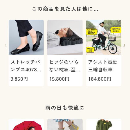
この商品を見た人は他に…
ストレッチパ
ヒツジのいら
アシスト電動
ンプス4078
ない枕® -至
三輪自転車
(パンジー)(抗
極-
H
3,850
円
15,800
円
184,800
円
4
菌防臭)(日本
0
製)
雨の日も快適に