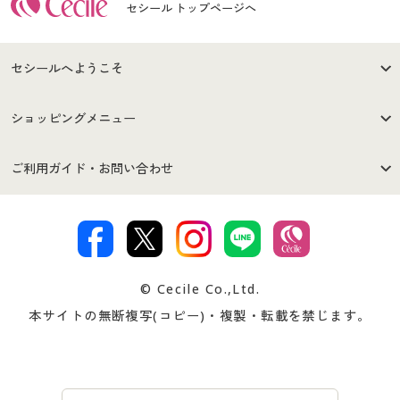
セシール トップページへ
セシールへようこそ
はじめての方へ
ご利用環境について
ショッピングメニュー
セシールご利用規約
プライバシーポリシー
商品カテゴリ
バーゲンセール
ご利用ガイド・お問い合わせ
特定商取引法に基づく表示
古物営業法に基づく表示
カタログ・チラシからのご注
デジタルカタログ
ご注文は
お届けは
文
著作権・商標について
会社案内
交換・返品は
お支払は
カタログ無料プレゼント
特集一覧
© Cecile Co.,Ltd.
会員登録・お客様情報変更に
お客様番号・パスワードをお
本サイトの無断複写(コピー)・複製・転載を禁じます。
プレゼント＆キャンペーン
サイトマップ
ついて
忘れの場合
サイズガイド
よくある質問とお問い合わせ