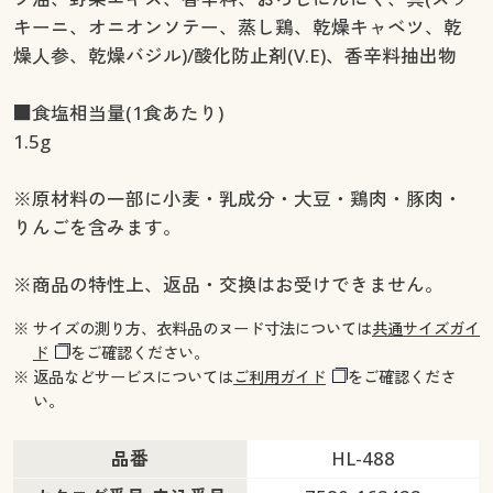
キーニ、オニオンソテー、蒸し鶏、乾燥キャベツ、乾
燥人参、乾燥バジル)/酸化防止剤(V.E)、香辛料抽出物
■食塩相当量(1食あたり)
1.5g
※原材料の一部に小麦・乳成分・大豆・鶏肉・豚肉・
りんごを含みます。
※商品の特性上、返品・交換はお受けできません。
※ サイズの測り方、衣料品のヌード寸法については
共通サイズガイ
ド
をご確認ください。
※ 返品などサービスについては
ご利用ガイド
をご確認くださ
い。
品番
HL-488