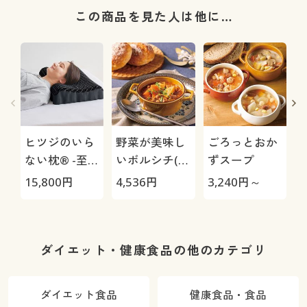
この商品を見た人は他に…
ヒツジのいら
野菜が美味し
ごろっとおか
ない枕® -至
いボルシチ(7
ずスープ
極-
袋セット)
15,800
円
4,536
円
3,240
円～
4
ダイエット・健康食品の他のカテゴリ
ダイエット食品
健康食品・食品