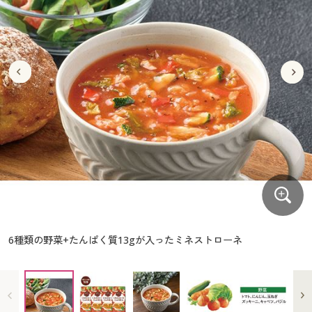
大きいサイズ
制服・スクールすべて
美容・健康・サプリメント
寝具・ベッド
制服・スクール
美容・健康通販すべて
家具・収納
キッチン・雑貨・日用品
バーゲン
大きいサイズ通販すべて
制服・学生服
カーテン・ラグ・ファブリック
大きいサイズ
制服・スクールすべて
美容・健康・サプリメント
寝具・ベッド
詳細検索
バーゲンセール
大きいサイズ レディース服
ジュニア・ティーンズ下着
バーゲン
大きいサイズ通販すべて
制服・学生服
カーテン・ラグ・ファブリック
商品カテゴリ一覧
シークレットセール
大きいサイズ レディース下着
詳細検索
バーゲンセール
大きいサイズ レディース服
ジュニア・ティーンズ下着
カタログ
大きいサイズ メンズ
商品カテゴリ一覧
シークレットセール
大きいサイズ レディース下着
カタログ・チラシからのご注文
カタログ
大きいサイズ 事務・制服
大きいサイズ メンズ
デジタルカタログ
カタログ・チラシからのご注文
6種類の野菜+たんぱく質13gが入ったミネストローネ
大きいサイズ 事務・制服
カタログ無料プレゼント
デジタルカタログ
会員メニュー