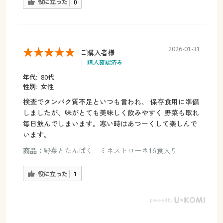
役に立った
0
2026-01-31
ご購入者様
購入確認済み
年代:
80代
性別:
女性
検査でタンパク質不足といつも言われ、 保存食用に準備
しましたが、味がとても美味しく飲みやすく 野菜も取れ
毎日飲んでしまいます。寒い時はあつーくして楽しんで
います。
商品：
野菜とたんぱく ミネストローネ16食入り
役に立った
1