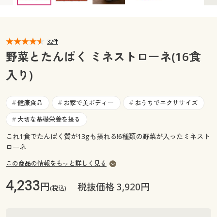
カタログ無料プレゼント
マイページ
会員メニュー
32件
閲覧履歴
マイページ
野菜とたんぱく ミネストローネ(16食
お気に入り
入り)
閲覧履歴
サポート
お気に入り
健康食品
お家で美ボディー
おうちでエクササイズ
#
#
#
ご利用ガイド
大切な基礎栄養を摂る
#
サポート
これ1食でたんぱく質が13gも摂れる!6種類の野菜が入ったミネスト
よくある質問とお問い合わせ
ローネ
ご利用ガイド
この商品の情報をもっと詳しく見る
よくある質問とお問い合わせ
4,233
円
税抜価格 3,920円
(税込)