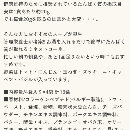
健康維持のために推奨されているたんぱく質の摂取目
安は1食あたり約20g
でも毎食20gを取るのは意外と大変・・・。
そんな方におすすめのスープが誕生!
管理栄養士が考案!! お湯を入れるだけで簡単にたんぱく
質が取れるミネストローネ。
忙しい朝の朝食や、あと1品足りないという時にもおす
すめです。
野菜はトマト・にんじん・玉ねぎ・ズッキーニ・キャ
ベツ・バジルが入っています。
■内容量/4食入り×4袋 計16食
■原材料/コラーゲンペプチド(ベルギー製造)、トマト
ペースト、食塩、砂糖、粉末状大豆たん白、チーズパ
ウダー、チキンエキス調味料、ポークエキス調味料、
バター、酵母エキス、プランタゴ・オバタ末、オリー
ブ油、野菜エキス、香辛料、おろしにんにく、具(ズッ