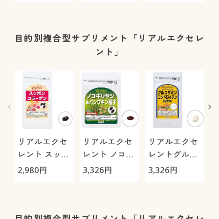
1
目的別複合型サプリメント「リアルエクセレ
ント」
リアルエクセ
リアルエクセ
リアルエクセ
レント スッポ
レント ノコギ
レントグルコ
ンコラーゲン
リヤシ&パン
サミンコンド
2,980
円
3,326
円
3,326
円
3
プキン種子
ロイチン筋骨
草
目的別複合型サプリメント「リアルエクセレ