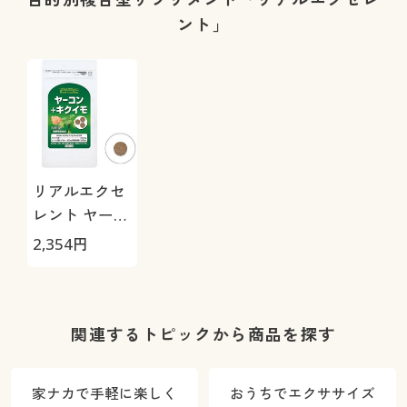
ント」
リアルエクセ
レント ヤーコ
ン+キクイモ
2,354
円
関連するトピックから商品を探す
家ナカで手軽に楽しく
おうちでエクササイズ