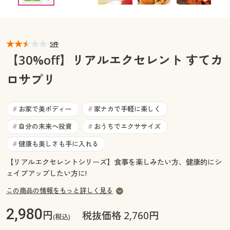
カタログ無料プレゼント
マイページ
会員メニュー
5件
閲覧履歴
マイページ
【30%off】リアルエクセレント すてカ
お気に入り
ロサプリ
閲覧履歴
サポート
お気に入り
お家で美ボディー
家ナカで手軽に楽しく
#
#
ご利用ガイド
自分の未来へ投資
おうちでエクササイズ
#
#
サポート
健康も美しさも手に入れる
#
よくある質問とお問い合わせ
ご利用ガイド
【リアルエクセレントシリーズ】食事を楽しみたい方、健康的にシ
ェイプアップしたい方に!
よくある質問とお問い合わせ
この商品の情報をもっと詳しく見る
2,980
円
税抜価格 2,760円
(税込)