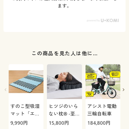
ます。
この商品を見た人は他に…
すのこ型吸湿
ヒツジのいら
アシスト電動
マット「エア
ない枕® -至
三輪自転車
ージョブ®」
極-
9,990
円
15,800
円
184,800
円
3
Max