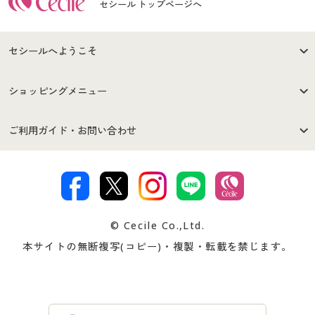
セシール トップページへ
セシールへようこそ
はじめての方へ
ご利用環境について
ショッピングメニュー
セシールご利用規約
プライバシーポリシー
商品カテゴリ
バーゲンセール
ご利用ガイド・お問い合わせ
特定商取引法に基づく表示
古物営業法に基づく表示
カタログ・チラシからのご注
デジタルカタログ
ご注文は
お届けは
文
著作権・商標について
会社案内
交換・返品は
お支払は
カタログ無料プレゼント
特集一覧
© Cecile Co.,Ltd.
会員登録・お客様情報変更に
お客様番号・パスワードをお
本サイトの無断複写(コピー)・複製・転載を禁じます。
プレゼント＆キャンペーン
サイトマップ
ついて
忘れの場合
サイズガイド
よくある質問とお問い合わせ