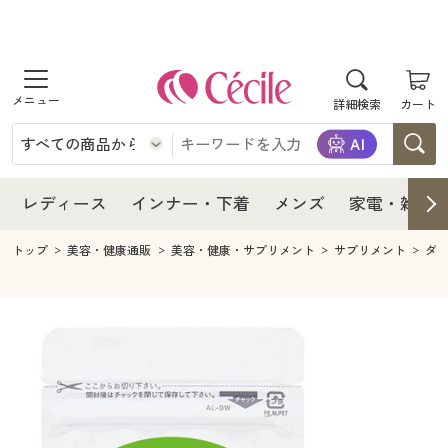
商品を探す
レディース
商品を探す
詳細検索
カート
インナー・下着
レディース通販すべて
レディース
メンズ
インナー・下着通販すべて
レディースファッション
インナー・下着
レディース通販すべて
レディース
インナー・下着
メンズ
家電・雑貨
家電・雑貨
メンズ通販すべて
女性下着
女性下着
メンズ
インナー・下着通販すべて
レディースファッション
トップ
美容・健康通販
美容・健康・サプリメント
サプリメント
ダ
寝具・インテリア・家具
家電・雑貨すべて
メンズファッション
メンズ下着
家電・雑貨
メンズ通販すべて
女性下着
女性下着
美容・健康
寝具・インテリア・家具通販すべて
家電
メンズ下着
ジュニア・ティーンズ下着
寝具・インテリア・家具
家電・雑貨すべて
メンズファッション
メンズ下着
制服・スクール
美容・健康通販すべて
家具・収納
キッチン・雑貨・日用品
美容・健康
寝具・インテリア・家具通販すべて
家電
メンズ下着
ジュニア・ティーンズ下着