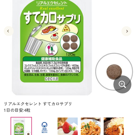
大きいサイズ
制服・スクールすべて
美容・健康・サプリメント
寝具・ベッド
制服・スクール
美容・健康通販すべて
家具・収納
キッチン・雑貨・日用品
バーゲン
大きいサイズ通販すべて
制服・学生服
カーテン・ラグ・ファブリック
大きいサイズ
制服・スクールすべて
美容・健康・サプリメント
寝具・ベッド
詳細検索
バーゲンセール
大きいサイズ レディース服
ジュニア・ティーンズ下着
バーゲン
大きいサイズ通販すべて
制服・学生服
カーテン・ラグ・ファブリック
商品カテゴリ一覧
シークレットセール
大きいサイズ レディース下着
詳細検索
バーゲンセール
大きいサイズ レディース服
ジュニア・ティーンズ下着
カタログ
大きいサイズ メンズ
商品カテゴリ一覧
シークレットセール
大きいサイズ レディース下着
カタログ・チラシからのご注文
カタログ
大きいサイズ 事務・制服
大きいサイズ メンズ
デジタルカタログ
カタログ・チラシからのご注文
リアルエクセレント すてカロサプリ
大きいサイズ 事務・制服
1日の目安:4粒
カタログ無料プレゼント
デジタルカタログ
会員メニュー