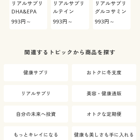
リアルサプリ
リアルサプリ
リアルサプリ
DHA&EPA
ルテイン
グルコサミン
993
円～
993
円～
993
円～
9
関連するトピックから商品を探す
健康サプリ
おトクに冬支度
リアルサプリ
美容・健康通販
自分の未来へ投資
オトクな定期便
もっとキレイになる
健康も美しさも手に入れる