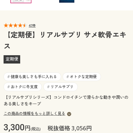
カタログ無料プレゼント
マイページ
会員メニュー
47件
閲覧履歴
マイページ
【定期便】リアルサプリ サメ軟骨エキ
お気に入り
ス
閲覧履歴
サポート
定期便
お気に入り
ご利用ガイド
健康も美しさも手に入れる
オトクな定期便
サポート
#
#
おトクに冬支度
リアルサプリ
#
#
よくある質問とお問い合わせ
ご利用ガイド
【リアルサプリシリーズ】コンドロイチンで滑らかな動きや潤いの
ある美しさをキープ
よくある質問とお問い合わせ
この商品の情報をもっと詳しく見る
3,300
円
税抜価格 3,056円
(税込)