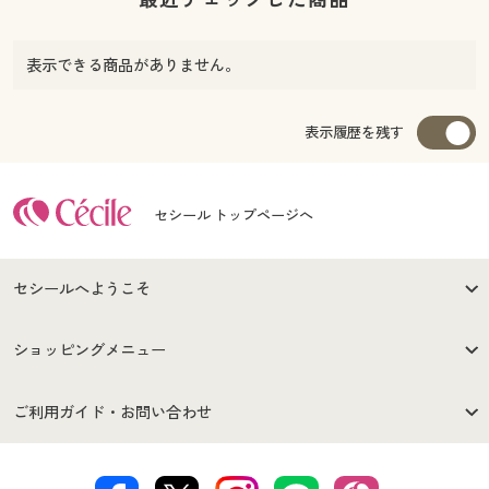
表示できる商品がありません。
表示履歴を残す
セシール トップページへ
セシールへようこそ
はじめての方へ
ご利用環境について
ショッピングメニュー
セシールご利用規約
プライバシーポリシー
商品カテゴリ
バーゲンセール
ご利用ガイド・お問い合わせ
特定商取引法に基づく表示
古物営業法に基づく表示
カタログ・チラシからのご注
デジタルカタログ
ご注文は
お届けは
文