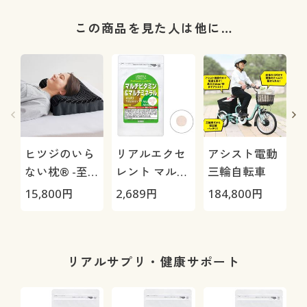
この商品を見た人は他に…
ヒツジのいら
リアルエクセ
アシスト電動
ない枕® -至
レント マルチ
三輪自転車
極-
ビタミン&マ
H
15,800
円
2,689
円
184,800
円
4
ルチミネラル
0
リアルサプリ・健康サポート