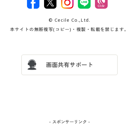
著作権・商標について
会社案内
交換・返品は
お支払は
カタログ無料プレゼント
特集一覧
© Cecile Co.,Ltd.
会員登録・お客様情報変更に
お客様番号・パスワードをお
本サイトの無断複写(コピー)・複製・転載を禁じます。
プレゼント＆キャンペーン
サイトマップ
ついて
忘れの場合
サイズガイド
よくある質問とお問い合わせ
画面共有サポート
- スポンサーリンク -