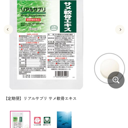
大きいサイズ
制服・スクールすべて
美容・健康・サプリメント
寝具・ベッド
制服・スクール
美容・健康通販すべて
家具・収納
キッチン・雑貨・日用品
バーゲン
大きいサイズ通販すべて
制服・学生服
カーテン・ラグ・ファブリック
大きいサイズ
制服・スクールすべて
美容・健康・サプリメント
寝具・ベッド
詳細検索
バーゲンセール
大きいサイズ レディース服
ジュニア・ティーンズ下着
バーゲン
大きいサイズ通販すべて
制服・学生服
カーテン・ラグ・ファブリック
商品カテゴリ一覧
シークレットセール
大きいサイズ レディース下着
詳細検索
バーゲンセール
大きいサイズ レディース服
ジュニア・ティーンズ下着
カタログ
大きいサイズ メンズ
商品カテゴリ一覧
シークレットセール
大きいサイズ レディース下着
カタログ・チラシからのご注文
カタログ
大きいサイズ 事務・制服
大きいサイズ メンズ
デジタルカタログ
カタログ・チラシからのご注文
【定期便】リアルサプリ サメ軟骨エキス
大きいサイズ 事務・制服
カタログ無料プレゼント
デジタルカタログ
会員メニュー