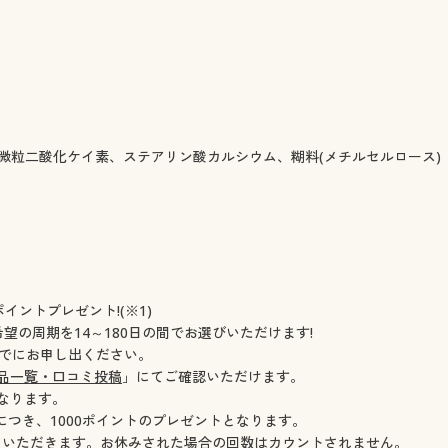
、微粒二酸化ケイ素、ステアリン酸カルシウム、糊料(メチルセルロース)
イントプレゼント!(※1)
希望の周期を14～180日の間でお選びいただけます!
までにお申し出ください。
品一覧・口コミ投稿
」にてご確認いただけます。
なります。
につき、1000ポイントのプレゼントとなります。
せていただきます。お休みされた場合の回数はカウントされません。