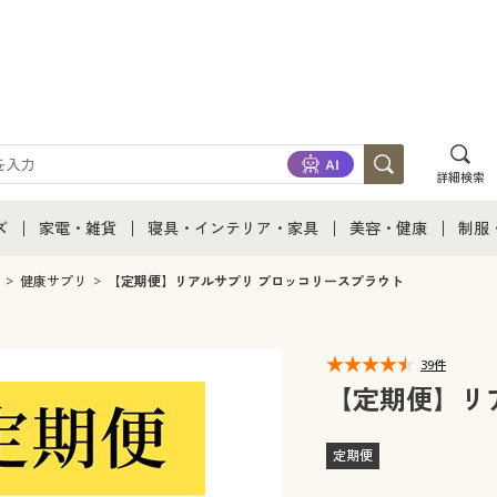
詳細検索
ズ
家電・雑貨
寝具・インテリア・家具
美容・健康
制服
て
ズ通販すべて
家電・雑貨すべて
寝具・インテリア・家具通販すべて
美容・健康通販すべ
制服
健康サプリ
【定期便】リアルサプリ ブロッコリースプラウト
ズファッション
家電
家具・収納
美容・健康・サプリ
制服
39件
ズ下着
キッチン・雑貨・日用品
寝具・ベッド
ジュ
【定期便】リ
着
カーテン・ラグ・ファブリック
定期便