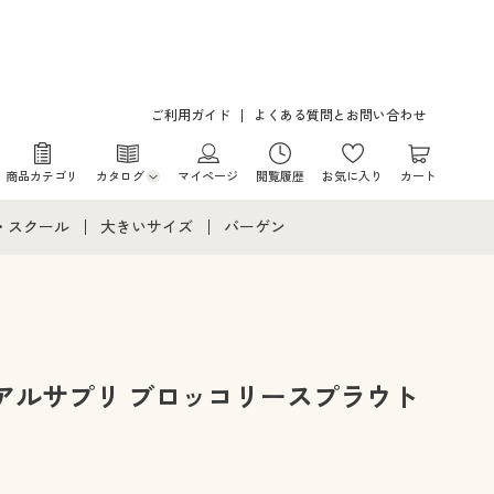
ご利用ガイド
よくある質問とお問い合わせ
商品カテゴリ
カタログ
マイページ
閲覧履歴
お気に入り
カート
カタログ・チラシからのご注文
・スクール
大きいサイズ
バーゲン
デジタルカタログ
て
・スクールすべて
大きいサイズ通販すべて
バーゲンセール
カタログ無料プレゼント
メント
・学生服
大きいサイズ レディース服
シークレットセール
ニア・ティーンズ下着
大きいサイズ レディース下着
アルサプリ ブロッコリースプラウト
大きいサイズ メンズ