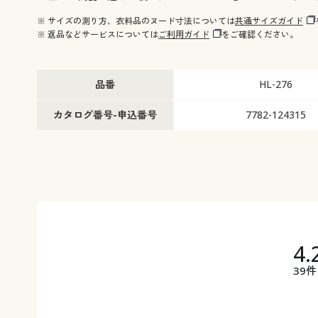
※ サイズの測り方、衣料品のヌード寸法については
共通サイズガイド
※ 返品などサービスについては
ご利用ガイド
をご確認ください。
品番
HL-276
カタログ番号-申込番号
7782-124315
4.
39件