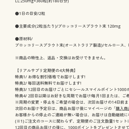
LL:250mg×360粒(約180日分)
●1日の目安/2粒
●主要成分(2粒当たり)/ブロッコリースプラウト末 120mg
●原材料/
ブロッコリースプラウト末(オーストラリア製造)/セルロース
※商品の特性上、返品・交換はお受けできません。
【リアルサプリ定期便の4大特典】
特典1/ お得な割引価格でお届けします!
特典2/ 毎回送料無料でお届けします!
特典3/ 12回目のお届けごとにセシールスマイルポイント1000ポ
特典4/ 2回目以降はお好きな周期でお届け!毎月1回または、ご
※周期の変更・停止をご希望の場合は、次回お届けの14日前
次回のお届け予定日は、商品お届け後にマイページの「
購入商
お客様からの停止のご連絡が無い場合は、お届けは自動継続に
(※1)ご注文のコースに関わらず、定期便のご注文数量1セット
12回目の商品お届けの後に、1000ポイントをプレゼントさ