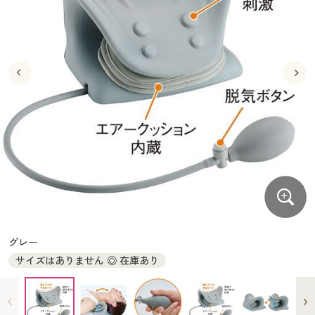
大きいサイズ
制服・スクールすべて
美容・健康・サプリメント
寝具・ベッド
制服・スクール
美容・健康通販すべて
家具・収納
キッチン・雑貨・日用品
バーゲン
大きいサイズ通販すべて
制服・学生服
カーテン・ラグ・ファブリック
大きいサイズ
制服・スクールすべて
美容・健康・サプリメント
寝具・ベッド
詳細検索
バーゲンセール
大きいサイズ レディース服
ジュニア・ティーンズ下着
バーゲン
大きいサイズ通販すべて
制服・学生服
カーテン・ラグ・ファブリック
商品カテゴリ一覧
シークレットセール
大きいサイズ レディース下着
詳細検索
バーゲンセール
大きいサイズ レディース服
ジュニア・ティーンズ下着
カタログ
大きいサイズ メンズ
商品カテゴリ一覧
シークレットセール
大きいサイズ レディース下着
カタログ・チラシからのご注文
カタログ
大きいサイズ 事務・制服
大きいサイズ メンズ
デジタルカタログ
カタログ・チラシからのご注文
グレー
大きいサイズ 事務・制服
サイズはありません ◎ 在庫あり
カタログ無料プレゼント
デジタルカタログ
会員メニュー