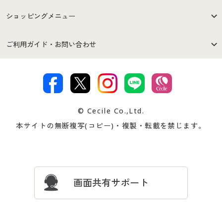
はじめての方へ
ご利用環境について
ショッピングメニュー
セシールご利用規約
プライバシーポリシー
商品カテゴリ
バーゲンセール
ご利用ガイド・お問い合わせ
特定商取引法に基づく表示
古物営業法に基づく表示
カタログ・チラシからのご注
デジタルカタログ
ご注文は
お届けは
文
著作権・商標について
会社案内
交換・返品は
お支払は
カタログ無料プレゼント
特集一覧
© Cecile Co.,Ltd.
会員登録・お客様情報変更に
お客様番号・パスワードをお
本サイトの無断複写(コピー)・複製・転載を禁じます。
プレゼント＆キャンペーン
サイトマップ
ついて
忘れの場合
サイズガイド
よくある質問とお問い合わせ
画面共有サポート