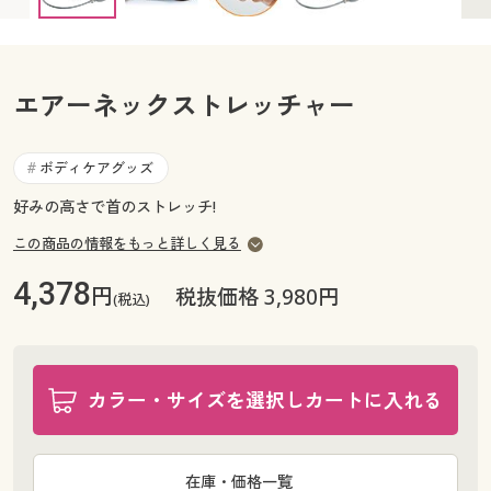
カタログ無料プレゼント
マイページ
会員メニュー
エアーネックストレッチャー
閲覧履歴
マイページ
お気に入り
ボディケアグッズ
#
閲覧履歴
好みの高さで首のストレッチ!
サポート
お気に入り
この商品の情報をもっと詳しく見る
ご利用ガイド
サポート
4,378
円
税抜価格 3,980円
(税込)
よくある質問とお問い合わせ
ご利用ガイド
カラー・サイズを選択しカートに入れる
よくある質問とお問い合わせ
在庫・価格一覧