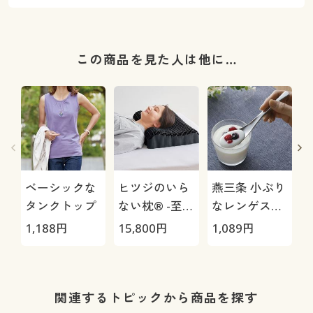
この商品を見た人は他に…
ベーシックな
ヒツジのいら
燕三条 小ぶり
タンクトップ
ない枕® -至
なレンゲスプ
極-
ーン 3本組
1,188
円
15,800
円
1,089
円
1
関連するトピックから商品を探す