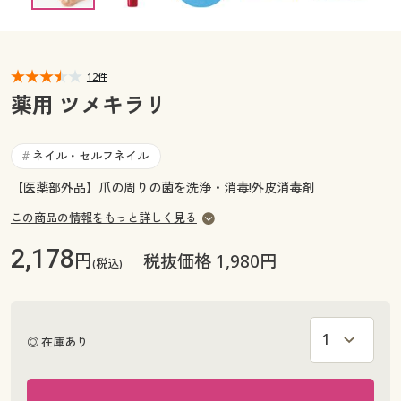
カタログ無料プレゼント
マイページ
会員メニュー
12件
閲覧履歴
マイページ
薬用 ツメキラリ
お気に入り
閲覧履歴
ネイル・セルフネイル
#
サポート
【医薬部外品】爪の周りの菌を洗浄・消毒!外皮消毒剤
お気に入り
ご利用ガイド
この商品の情報をもっと詳しく見る
サポート
2,178
円
税抜価格 1,980円
(税込)
よくある質問とお問い合わせ
ご利用ガイド
よくある質問とお問い合わせ
◎ 在庫あり