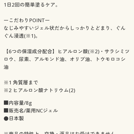
1日2回の簡単塗るケア。
ーこだわりPOINTー
なじみやすいジェル状だからしっかりとどまり、ぐん
ぐん浸透(※1)。
【6つの保湿成分配合】ヒアルロン酸(※2)・サラシミツ
ロウ、尿素、アルモンド油、オリブ油、トウモロコシ
油
※1 角質層まで
※2 ヒアルロン酸ナトリウム(2)
■内容量/8g
■販売名/薬用NCジェル
●日本製
※商品の特性上、交換・返品はお受けできません。