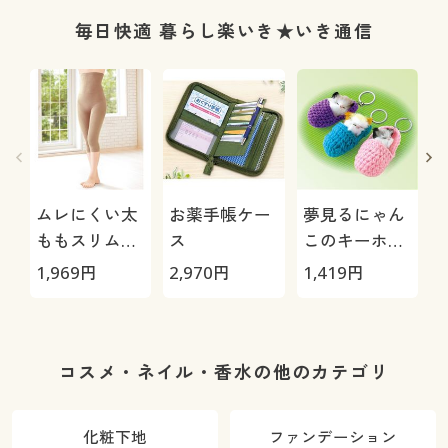
ッチ・やわら
か・選べる4
毎日快適 暮らし楽いき★いき通信
レングス・洗
濯機OK・1年
中はける)
ムレにくい太
お薬手帳ケー
夢見るにゃん
ももスリムス
ス
このキーホル
パッツ
ダー
1,969
円
2,970
円
1,419
円
2
組
コスメ・ネイル・香水の他のカテゴリ
化粧下地
ファンデーション