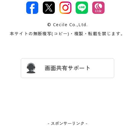
文
著作権・商標について
会社案内
交換・返品は
お支払は
カタログ無料プレゼント
特集一覧
© Cecile Co.,Ltd.
会員登録・お客様情報変更に
お客様番号・パスワードをお
本サイトの無断複写(コピー)・複製・転載を禁じます。
プレゼント＆キャンペーン
サイトマップ
ついて
忘れの場合
サイズガイド
よくある質問とお問い合わせ
画面共有サポート
- スポンサーリンク -