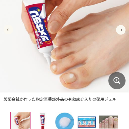
大きいサイズ
制服・スクールすべて
美容・健康・サプリメント
寝具・ベッド
制服・スクール
美容・健康通販すべて
家具・収納
キッチン・雑貨・日用品
バーゲン
大きいサイズ通販すべて
制服・学生服
カーテン・ラグ・ファブリック
大きいサイズ
制服・スクールすべて
美容・健康・サプリメント
寝具・ベッド
詳細検索
バーゲンセール
大きいサイズ レディース服
ジュニア・ティーンズ下着
バーゲン
大きいサイズ通販すべて
制服・学生服
カーテン・ラグ・ファブリック
商品カテゴリ一覧
シークレットセール
大きいサイズ レディース下着
詳細検索
バーゲンセール
大きいサイズ レディース服
ジュニア・ティーンズ下着
カタログ
大きいサイズ メンズ
商品カテゴリ一覧
シークレットセール
大きいサイズ レディース下着
カタログ・チラシからのご注文
カタログ
大きいサイズ 事務・制服
大きいサイズ メンズ
デジタルカタログ
カタログ・チラシからのご注文
製薬会社が作った指定医薬部外品の有効成分入りの薬用ジェル
大きいサイズ 事務・制服
カタログ無料プレゼント
デジタルカタログ
会員メニュー