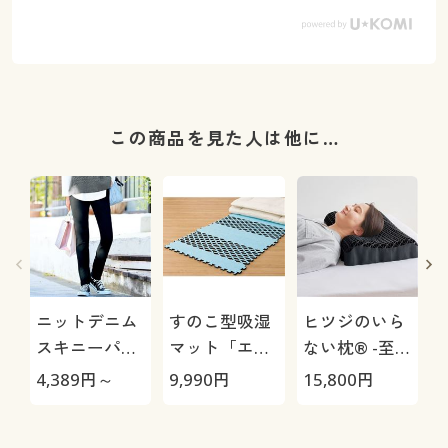
この商品を見た人は他に…
ニットデニム
すのこ型吸湿
ヒツジのいら
スキニーパン
マット「エア
ない枕® -至
ツ(スマートニ
ージョブ®」
極-
4,389
円～
9,990
円
15,800
円
1
ットジーンズ)
Max
(全方向ストレ