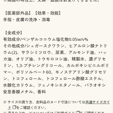
【医薬部外品】【効果・効能】
手指・皮膚の洗浄・消毒
【全成分】
有効成分/ベンザルコニウム塩化物0.05w/v%
その他成分/シュガースクワラン、ヒアルロン酸ナトリ
ウム(2)、サラシミツロウ、尿素、アルモンド油、ハッ
カ油、オリブ油、トウモロコシ油、精製水、濃グリセ
リン、1,3-ブチレングリコール、カルボキシビニルポリ
マー、ポリソルベート60、モノステアリン酸グリセリ
ン、トコフェロール、トコフェロール酢酸エステル、
水酸化カリウム、フェノキシエタノール、パラオキシ
安息香酸メチル、香料
※ サイズの測り方、衣料品のヌード寸法については
共通サイズガイ
ド
をご確認ください。