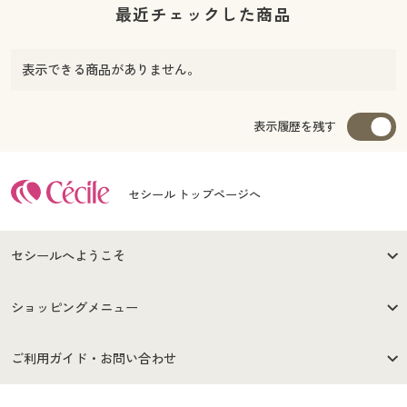
最近チェックした商品
表示できる商品がありません。
表示履歴を残す
セシール トップページへ
セシールへようこそ
はじめての方へ
ご利用環境について
ショッピングメニュー
セシールご利用規約
プライバシーポリシー
商品カテゴリ
バーゲンセール
ご利用ガイド・お問い合わせ
特定商取引法に基づく表示
古物営業法に基づく表示
カタログ・チラシからのご注
デジタルカタログ
ご注文は
お届けは