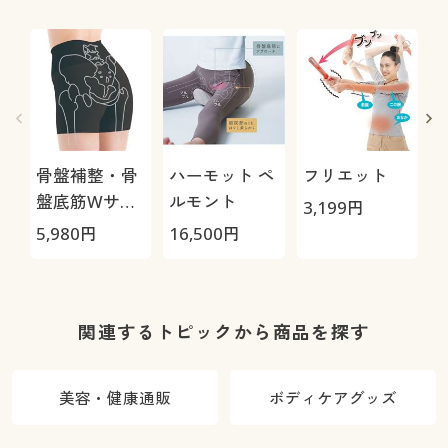
骨盤補整・骨
ハーモット ペ
フリエット
盤底筋Wサポ
ルモント
3,199
円
ートガードル
5,980
円
16,500
円
3
関連するトピックから商品を探す
美容・健康通販
ボディケアグッズ