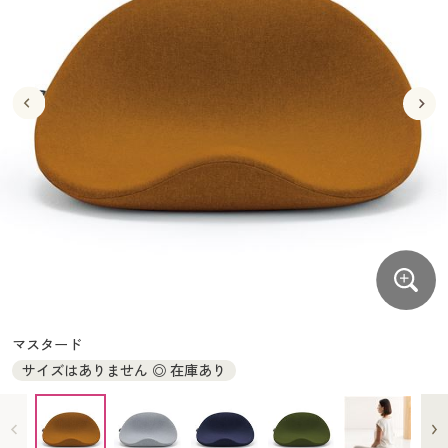
大きいサイズ
制服・スクールすべて
美容・健康・サプリメント
寝具・ベッド
制服・スクール
美容・健康通販すべて
家具・収納
キッチン・雑貨・日用品
バーゲン
大きいサイズ通販すべて
制服・学生服
カーテン・ラグ・ファブリック
大きいサイズ
制服・スクールすべて
美容・健康・サプリメント
寝具・ベッド
詳細検索
バーゲンセール
大きいサイズ レディース服
ジュニア・ティーンズ下着
バーゲン
大きいサイズ通販すべて
制服・学生服
カーテン・ラグ・ファブリック
商品カテゴリ一覧
シークレットセール
大きいサイズ レディース下着
詳細検索
バーゲンセール
大きいサイズ レディース服
ジュニア・ティーンズ下着
カタログ
大きいサイズ メンズ
商品カテゴリ一覧
シークレットセール
大きいサイズ レディース下着
カタログ・チラシからのご注文
カタログ
大きいサイズ 事務・制服
大きいサイズ メンズ
デジタルカタログ
カタログ・チラシからのご注文
マスタード
大きいサイズ 事務・制服
サイズはありません ◎ 在庫あり
カタログ無料プレゼント
デジタルカタログ
会員メニュー