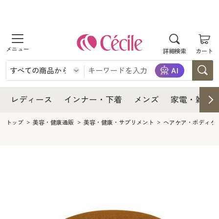
商品を探す
レディース
商品を探す
詳細検索
カート
インナー・下着
レディース通販すべて
レディース
メンズ
インナー・下着通販すべて
レディースファッション
インナー・下着
レディース通販すべて
レディース
インナー・下着
メンズ
家電・雑貨
家電・雑貨
メンズ通販すべて
女性下着
女性下着
メンズ
インナー・下着通販すべて
レディースファッション
トップ
美容・健康通販
美容・健康・サプリメント
ヘアケア・ボディケ
寝具・インテリア・家具
家電・雑貨すべて
メンズファッション
メンズ下着
家電・雑貨
メンズ通販すべて
女性下着
女性下着
美容・健康
寝具・インテリア・家具通販すべて
家電
メンズ下着
ジュニア・ティーンズ下着
寝具・インテリア・家具
家電・雑貨すべて
メンズファッション
メンズ下着
制服・スクール
美容・健康通販すべて
家具・収納
キッチン・雑貨・日用品
美容・健康
寝具・インテリア・家具通販すべて
家電
メンズ下着
ジュニア・ティーンズ下着