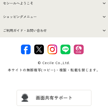
セシールへようこそ
はじめての方へ
ご利用環境について
ショッピングメニュー
セシールご利用規約
プライバシーポリシー
商品カテゴリ
バーゲンセール
ご利用ガイド・お問い合わせ
特定商取引法に基づく表示
古物営業法に基づく表示
カタログ・チラシからのご注
デジタルカタログ
ご注文は
お届けは
文
著作権・商標について
会社案内
交換・返品は
お支払は
カタログ無料プレゼント
特集一覧
© Cecile Co.,Ltd.
会員登録・お客様情報変更に
お客様番号・パスワードをお
本サイトの無断複写(コピー)・複製・転載を禁じます。
プレゼント＆キャンペーン
サイトマップ
ついて
忘れの場合
サイズガイド
よくある質問とお問い合わせ
画面共有サポート