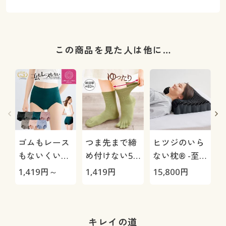
この商品を見た人は他に…
ゴムもレース
つま先まで締
ヒツジのいら
もないくい込
め付けない5
ない枕® -至
みにくいショ
本指ソック
極-
1,419
円～
1,419
円
15,800
円
1
ーツ(はきこみ
ス・同色2足
丈スタンダー
組(抗菌防臭・
ド)
消臭加工)
キレイの道