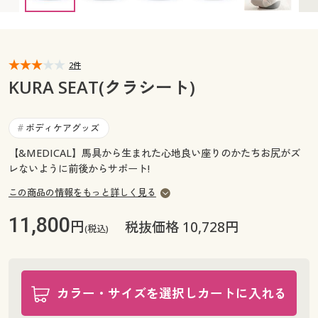
カタログ無料プレゼント
マイページ
会員メニュー
閲覧履歴
2件
マイページ
KURA SEAT(クラシート)
お気に入り
閲覧履歴
ボディケアグッズ
#
サポート
お気に入り
【&MEDICAL】馬具から生まれた心地良い座りのかたちお尻がズ
レないように前後からサポート!
ご利用ガイド
サポート
この商品の情報をもっと詳しく見る
よくある質問とお問い合わせ
ご利用ガイド
11,800
円
税抜価格 10,728円
(税込)
よくある質問とお問い合わせ
カラー・サイズを選択しカートに入れる