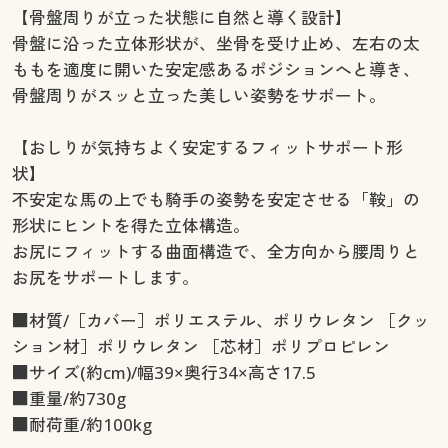
【骨盤周りが立った状態に自然と導く設計】
骨盤に沿った立体形状が、坐骨を受け止め、左右の太
ももを適度に開いた安定感あるポジションへと導き、
骨盤周りがスッと立った美しい姿勢をサポート。
【おしりが気持ちよく安定するフィットサポート形
状】
不安定な馬の上でも騎手の姿勢を安定させる「鞍」の
形状にヒントを得た立体構造。
お尻にフィットする曲面構造で、全方向から腰周りと
お尻をサポートします。
■材質/［カバー］ポリエステル、ポリウレタン ［クッ
ション材］ポリウレタン ［芯材］ポリプロピレン
■サイズ(約cm)/幅39×奥行34×高さ17.5
■重量/約730g
■耐荷重/約100kg