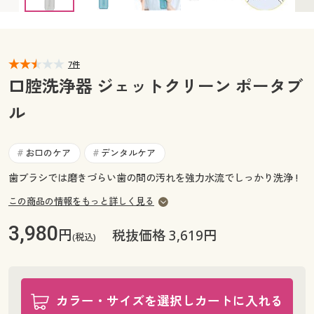
カタログ無料プレゼント
マイページ
会員メニュー
閲覧履歴
7件
マイページ
口腔洗浄器 ジェットクリーン ポータブ
お気に入り
ル
閲覧履歴
サポート
お気に入り
お口のケア
デンタルケア
#
#
ご利用ガイド
歯ブラシでは磨きづらい歯の間の汚れを強力水流でしっかり洗浄 !
サポート
この商品の情報をもっと詳しく見る
よくある質問とお問い合わせ
ご利用ガイド
3,980
円
税抜価格 3,619円
(税込)
よくある質問とお問い合わせ
カラー・サイズを選択しカートに入れる