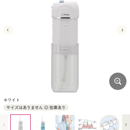
大きいサイズ
制服・スクールすべて
美容・健康・サプリメント
寝具・ベッド
制服・スクール
美容・健康通販すべて
家具・収納
キッチン・雑貨・日用品
バーゲン
大きいサイズ通販すべて
制服・学生服
カーテン・ラグ・ファブリック
大きいサイズ
制服・スクールすべて
美容・健康・サプリメント
寝具・ベッド
詳細検索
バーゲンセール
大きいサイズ レディース服
ジュニア・ティーンズ下着
バーゲン
大きいサイズ通販すべて
制服・学生服
カーテン・ラグ・ファブリック
商品カテゴリ一覧
シークレットセール
大きいサイズ レディース下着
詳細検索
バーゲンセール
大きいサイズ レディース服
ジュニア・ティーンズ下着
カタログ
大きいサイズ メンズ
商品カテゴリ一覧
シークレットセール
大きいサイズ レディース下着
カタログ・チラシからのご注文
カタログ
大きいサイズ 事務・制服
大きいサイズ メンズ
デジタルカタログ
カタログ・チラシからのご注文
ホワイト
大きいサイズ 事務・制服
サイズはありません ◎ 在庫あり
カタログ無料プレゼント
デジタルカタログ
会員メニュー