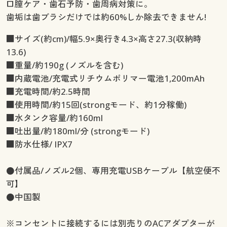
口膣ケア・歯石予防・歯周病対策に。
歯垢は歯ブラシだけでは約60%しか除去できません!
■サイズ(約cm)/幅5.9×奥行き4.3×高さ27.3(収納時
13.6)
■重量/約190g (ノズルを含む)
■内蔵電池/充電式リチウムポリマー電池1,200mAh
■充電時間/約2.5時間
■使用時間/約15回(strongモード、約1分稼働)
■水タンク容量/約160ml
■吐出量/約180ml/分 (strongモード)
■防水仕様/ IPX7
●付属品/ノズル2個、専用充電USBケーブル【航空便不
可】
●中国製
※コンセントに接続するには別売りのACアダプターが