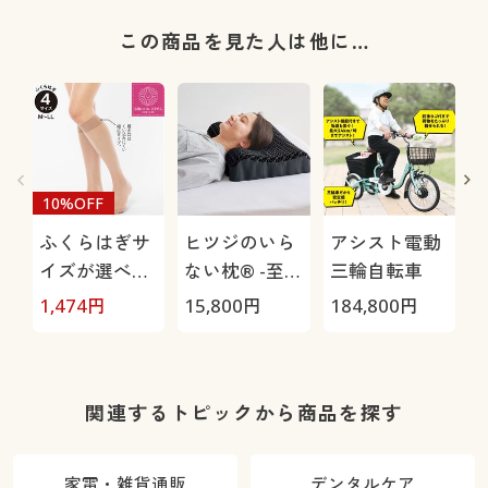
この商品を見た人は他に…
10%OFF
ふくらはぎサ
ヒツジのいら
アシスト電動
イズが選べる
ない枕® -至
三輪自転車
ショートスト
極-
H
1,474
円
15,800
円
184,800
円
4
ッキング・同
0
色5足組(さら
り透明感・し
っかりサポー
関連するトピックから商品を探す
ト)
家電・雑貨通販
デンタルケア