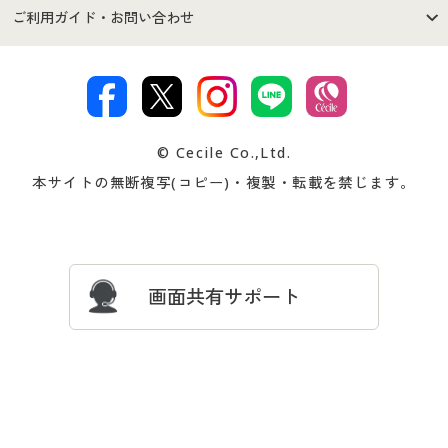
セシールご利用規約
プライバシーポリシー
商品カテゴリ
バーゲンセール
ご利用ガイド・お問い合わせ
特定商取引法に基づく表示
古物営業法に基づく表示
カタログ・チラシからのご注
デジタルカタログ
ご注文は
お届けは
文
著作権・商標について
会社案内
交換・返品は
お支払は
カタログ無料プレゼント
特集一覧
© Cecile Co.,Ltd.
会員登録・お客様情報変更に
お客様番号・パスワードをお
本サイトの無断複写(コピー)・複製・転載を禁じます。
プレゼント＆キャンペーン
サイトマップ
ついて
忘れの場合
サイズガイド
よくある質問とお問い合わせ
画面共有サポート