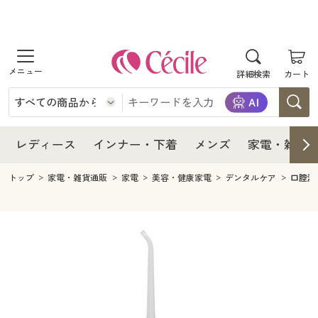
商品を探す
レディース
商品を探す
詳細検索
カート
インナー・下着
レディース通販すべて
レディース
メンズ
インナー・下着通販すべて
レディースファッション
インナー・下着
レディース通販すべて
レディース
インナー・下着
メンズ
家電・雑貨
家電・雑貨
メンズ通販すべて
女性下着
女性下着
メンズ
インナー・下着通販すべて
レディースファッション
トップ
家電・雑貨通販
家電
美容・健康家電
デンタルケア
口腔洗
寝具・インテリア・家具
家電・雑貨すべて
メンズファッション
メンズ下着
家電・雑貨
メンズ通販すべて
女性下着
女性下着
美容・健康
寝具・インテリア・家具通販すべて
家電
メンズ下着
ジュニア・ティーンズ下着
寝具・インテリア・家具
家電・雑貨すべて
メンズファッション
メンズ下着
制服・スクール
美容・健康通販すべて
家具・収納
キッチン・雑貨・日用品
美容・健康
寝具・インテリア・家具通販すべて
家電
メンズ下着
ジュニア・ティーンズ下着