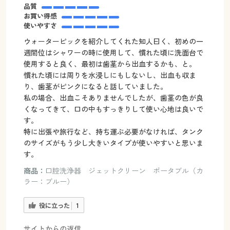
品質
お買い得感
使いやすさ
ウォーターピックを紹介してくれた知人曰く、初めの一
週間位はシャワーの時に使用して、慣れた頃に洗面台で
使用すると良く、最初は歯茎から出血するかも、と。
慣れた頃には周りを水浸しにもしないし、出血も収ま
り、歯茎がピンクになると話していました。
私の場合、出血こそありませんでしたが、歯茎の色が良
くなってきて、口の中もすっきりして使い心地は良いで
す。
特に出張や旅行など、持ち運ぶ必要がなければ、タンク
のサイズがもう少し大きいタイプが使いやすいと思いま
す。
商品：
口腔洗浄器 ジェットクリーン ポータブル（カ
ラー：ブルー）
役に立った
1
サイトからの返信