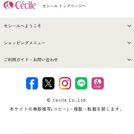
セシール トップページへ
セシールへようこそ
はじめての方へ
ご利用環境について
ショッピングメニュー
セシールご利用規約
プライバシーポリシー
商品カテゴリ
バーゲンセール
ご利用ガイド・お問い合わせ
特定商取引法に基づく表示
古物営業法に基づく表示
カタログ・チラシからのご注
デジタルカタログ
ご注文は
お届けは
文
著作権・商標について
会社案内
交換・返品は
お支払は
カタログ無料プレゼント
特集一覧
© Cecile Co.,Ltd.
会員登録・お客様情報変更に
お客様番号・パスワードをお
本サイトの無断複写(コピー)・複製・転載を禁じます。
プレゼント＆キャンペーン
サイトマップ
ついて
忘れの場合
サイズガイド
よくある質問とお問い合わせ