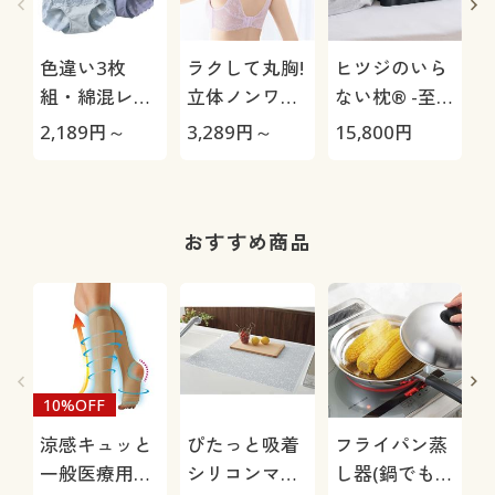
色違い3枚
ラクして丸胸!
ヒツジのいら
組・綿混レー
立体ノンワイ
ない枕® -至
シィショーツ
ヤーの3Dブラ
極-
2,189
円～
3,289
円～
15,800
円
1
(ストレッチ)
®(背中すっき
(はきこみ丈ス
りタイプ)(ノ
タンダード)
ンワイヤー・
モールドフル
おすすめ商品
カップ)(サー
ドウェーブブ
ラ)
10%OFF
涼感キュッと
ぴたっと吸着
フライパン蒸
一般医療用サ
シリコンマッ
し器(鍋でも使