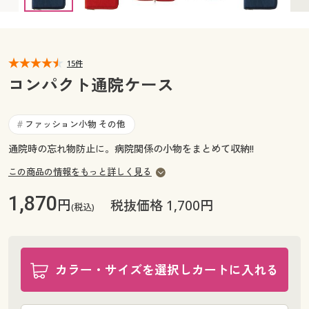
カタログ無料プレゼント
マイページ
会員メニュー
閲覧履歴
15件
マイページ
コンパクト通院ケース
お気に入り
閲覧履歴
ファッション小物 その他
#
サポート
お気に入り
通院時の忘れ物防止に。病院関係の小物をまとめて収納!!
ご利用ガイド
この商品の情報をもっと詳しく見る
サポート
1,870
円
税抜価格 1,700円
よくある質問とお問い合わせ
(税込)
ご利用ガイド
よくある質問とお問い合わせ
カラー・サイズを選択しカートに入れる