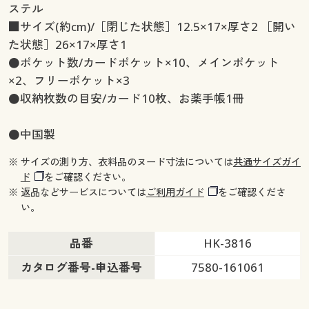
ステル
■サイズ(約cm)/［閉じた状態］12.5×17×厚さ2 ［開い
た状態］26×17×厚さ1
●ポケット数/カードポケット×10、メインポケット
×2、フリーポケット×3
●収納枚数の目安/カード10枚、お薬手帳1冊
●中国製
※ サイズの測り方、衣料品のヌード寸法については
共通サイズガイ
ド
をご確認ください。
※ 返品などサービスについては
ご利用ガイド
をご確認くださ
い。
品番
HK-3816
カタログ番号-申込番号
7580-161061