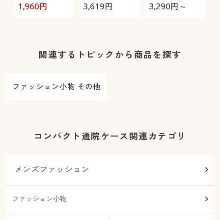
ポーター(2枚
ト/汚れ キズ
える)
1,960
円
3,619
円
3,290
円～
1
1組)
すべり防止
関連するトピックから商品を探す
ファッション小物 その他
コンパクト通院ケース関連カテゴリ
メンズファッション
ファッション小物