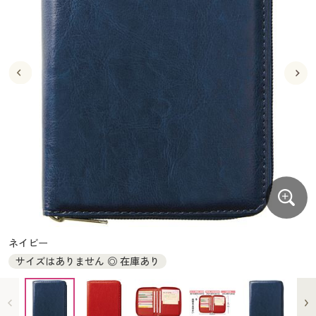
大きいサイズ
制服・スクールすべて
美容・健康・サプリメント
寝具・ベッド
制服・スクール
美容・健康通販すべて
家具・収納
キッチン・雑貨・日用品
バーゲン
大きいサイズ通販すべて
制服・学生服
カーテン・ラグ・ファブリック
大きいサイズ
制服・スクールすべて
美容・健康・サプリメント
寝具・ベッド
詳細検索
バーゲンセール
大きいサイズ レディース服
ジュニア・ティーンズ下着
バーゲン
大きいサイズ通販すべて
制服・学生服
カーテン・ラグ・ファブリック
商品カテゴリ一覧
シークレットセール
大きいサイズ レディース下着
詳細検索
バーゲンセール
大きいサイズ レディース服
ジュニア・ティーンズ下着
カタログ
大きいサイズ メンズ
商品カテゴリ一覧
シークレットセール
大きいサイズ レディース下着
カタログ・チラシからのご注文
カタログ
大きいサイズ 事務・制服
大きいサイズ メンズ
デジタルカタログ
カタログ・チラシからのご注文
ネイビー
大きいサイズ 事務・制服
サイズはありません ◎ 在庫あり
カタログ無料プレゼント
デジタルカタログ
会員メニュー