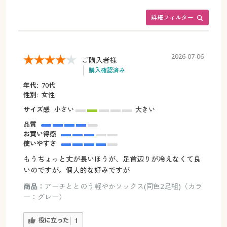
詳細フィルター
2026-07-06
ご購入者様
購入確認済み
年代:
70代
性別:
女性
サイズ感
小さい
大きい
品質
お買い得感
使いやすさ
もうちょっと丈が長いほうが、足首辺りが冷えなくて良
いのですが。個人的な好みですが
商品：
アーチととのう軽やかソックス(同色2足組)（カラ
ー：グレー）
役に立った
1