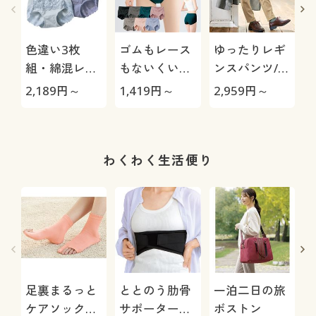
色違い3枚
ゴムもレース
ゆったりレギ
組・綿混レー
もないくい込
ンスパンツ/細
シィショーツ
みにくいショ
見えが叶うら
2,189
円～
1,419
円～
2,959
円～
3
(ストレッチ)
ーツ(はきこみ
くちんテーパ
(はきこみ丈ス
丈スタンダー
ード(ストレッ
タンダード)
ド)
チ・UVカッ
ト・速乾・洗
わくわく生活便り
濯機OK)
足裏まるっと
ととのう肋骨
一泊二日の旅
ケアソックス/
サポーター～
ボストン