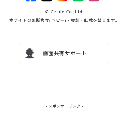
交換・返品は
お支払は
カタログ無料プレゼント
特集一覧
© Cecile Co.,Ltd.
会員登録・お客様情報変更に
お客様番号・パスワードをお
本サイトの無断複写(コピー)・複製・転載を禁じます。
プレゼント＆キャンペーン
サイトマップ
ついて
忘れの場合
サイズガイド
よくある質問とお問い合わせ
画面共有サポート
- スポンサーリンク -