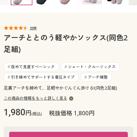
カタログ無料プレゼント
マイページ
会員メニュー
閲覧履歴
39件
マイページ
アーチととのう軽やかソックス(同色2
お気に入り
足組)
閲覧履歴
サポート
お気に入り
改めて見直すベーシック
ショート・クルーソックス
#
#
ご利用ガイド
引き締めてサポートする着圧タイプ
アーチ補整
#
#
サポート
足裏アーチを締めて、足軽やかぐんぐん歩ける!(同色2足組)
よくある質問とお問い合わせ
ご利用ガイド
この商品の情報をもっと詳しく見る
1,980
円
よくある質問とお問い合わせ
税抜価格 1,800円
(税込)