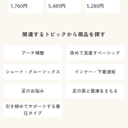
親指・指の付
Premium～
1,760
円
5,489
円
5,280
円
5
け根・かかと
ツルツル
関連するトピックから商品を探す
アーチ補整
改めて見直すベーシック
ショート・クルーソックス
インナー・下着通販
足のお悩み
足の美と健康をまもる
引き締めてサポートする着
圧タイプ