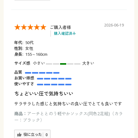
2026-06-19
ご購入者様
購入確認済み
年代:
50代
性別:
女性
身長:
155～160cm
サイズ感
小さい
大きい
品質
お買い得感
使いやすさ
ちょどいい圧で気持ちいい
サラサラした感じと気持ちいの良い圧でとても良いです
商品：
アーチととのう軽やかソックス(同色2足組)（カラ
ー：ブラック）
役に立った
0