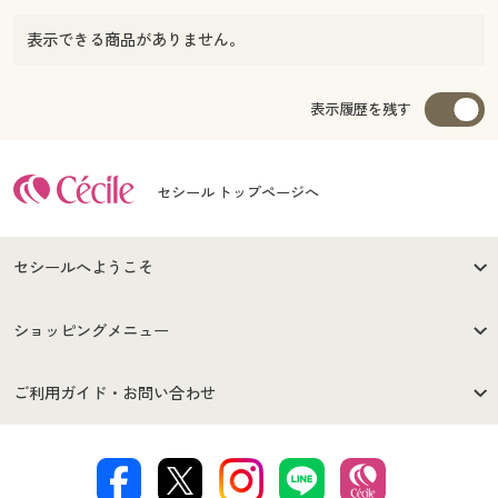
表示できる商品がありません。
表示履歴を残す
セシール トップページへ
セシールへようこそ
はじめての方へ
ご利用環境について
ショッピングメニュー
セシールご利用規約
プライバシーポリシー
商品カテゴリ
バーゲンセール
ご利用ガイド・お問い合わせ
特定商取引法に基づく表示
古物営業法に基づく表示
カタログ・チラシからのご注
デジタルカタログ
ご注文は
お届けは
文
著作権・商標について
会社案内