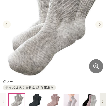
大きいサイズ
制服・スクールすべて
美容・健康・サプリメント
寝具・ベッド
制服・スクール
美容・健康通販すべて
家具・収納
キッチン・雑貨・日用品
バーゲン
大きいサイズ通販すべて
制服・学生服
カーテン・ラグ・ファブリック
大きいサイズ
制服・スクールすべて
美容・健康・サプリメント
寝具・ベッド
詳細検索
バーゲンセール
大きいサイズ レディース服
ジュニア・ティーンズ下着
バーゲン
大きいサイズ通販すべて
制服・学生服
カーテン・ラグ・ファブリック
商品カテゴリ一覧
シークレットセール
大きいサイズ レディース下着
詳細検索
バーゲンセール
大きいサイズ レディース服
ジュニア・ティーンズ下着
カタログ
大きいサイズ メンズ
商品カテゴリ一覧
シークレットセール
大きいサイズ レディース下着
カタログ・チラシからのご注文
カタログ
大きいサイズ 事務・制服
大きいサイズ メンズ
デジタルカタログ
カタログ・チラシからのご注文
グレー
大きいサイズ 事務・制服
サイズはありません ◎ 在庫あり
カタログ無料プレゼント
デジタルカタログ
会員メニュー