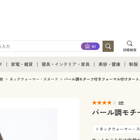
詳細検索
ズ
家電・雑貨
寝具・インテリア・家具
美容・健康
制服
て
ズ通販すべて
家電・雑貨すべて
寝具・インテリア・家具通販すべて
美容・健康通販すべ
制服
物
ネックウォーマー・スヌード
パール調モチーフ付きフォーマル付けタート
ズファッション
家電
家具・収納
美容・健康・サプリ
制服
8件
ズ下着
キッチン・雑貨・日用品
寝具・ベッド
ジュ
パール調モチ
着
カーテン・ラグ・ファブリック
ネックウォーマー・ス
#