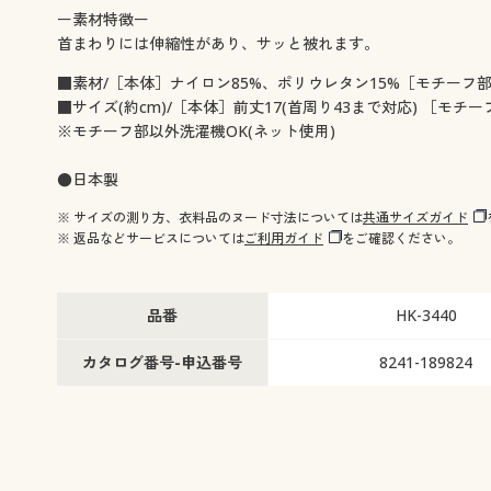
ー素材特徴ー
首まわりには伸縮性があり、サッと被れます。
■素材/［本体］ナイロン85%、ポリウレタン15%［モチーフ
■サイズ(約cm)/［本体］前丈17(首周り43まで対応) ［モチー
※モチーフ部以外洗濯機OK(ネット使用)
●日本製
※ サイズの測り方、衣料品のヌード寸法については
共通サイズガイド
※ 返品などサービスについては
ご利用ガイド
をご確認ください。
品番
HK-3440
カタログ番号-申込番号
8241-189824