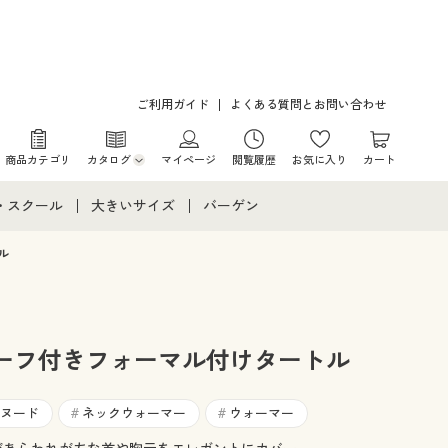
ご利用ガイド
よくある質問とお問い合わせ
商品カテゴリ
カタログ
マイページ
閲覧履歴
お気に入り
カート
カタログ・チラシからのご注文
・スクール
大きいサイズ
バーゲン
デジタルカタログ
て
・スクールすべて
大きいサイズ通販すべて
バーゲンセール
ル
カタログ無料プレゼント
メント
・学生服
大きいサイズ レディース服
シークレットセール
ニア・ティーンズ下着
大きいサイズ レディース下着
ーフ付きフォーマル付けタートル
大きいサイズ メンズ
ヌード
ネックウォーマー
ウォーマー
#
#