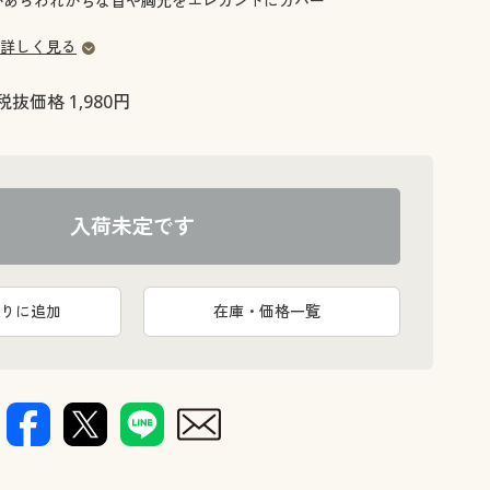
があらわれがちな首や胸元をエレガントにカバー
大きいサイズ 事務・制服
詳しく見る
税抜価格 1,980円
入荷未定です
りに追加
在庫・価格一覧
サッとかぶる