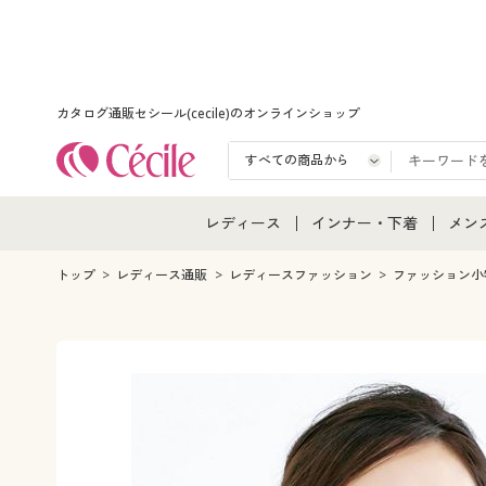
カタログ通販セシール(cecile)のオンラインショップ
レディース
インナー・下着
メン
レディース通販すべて
インナー・下着通販すべ
メン
トップ
レディース通販
レディースファッション
ファッション小
レディースファッション
女性下着
メン
女性下着
メンズ下着
メン
ジュニア・ティーンズ下