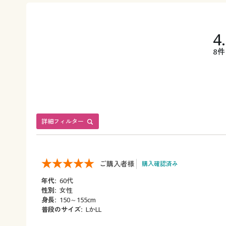
4
8件
詳細フィルター
ご購入者様
購入確認済み
年代:
60代
性別:
女性
身長:
150～155cm
普段のサイズ:
LかLL