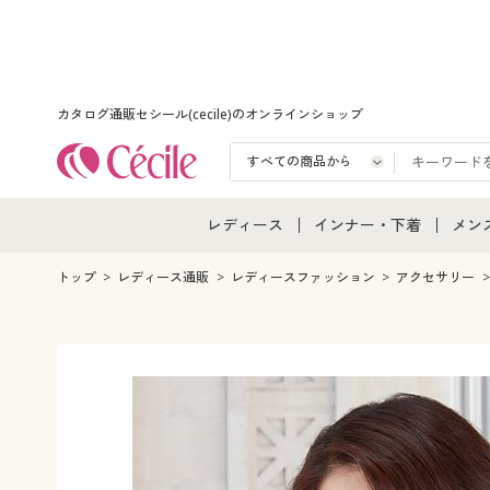
カタログ通販セシール(cecile)のオンラインショップ
レディース
インナー・下着
メン
レディース通販すべて
インナー・下着通販すべ
メン
トップ
レディース通販
レディースファッション
アクセサリー
レディースファッション
女性下着
メン
女性下着
メンズ下着
メン
ジュニア・ティーンズ下