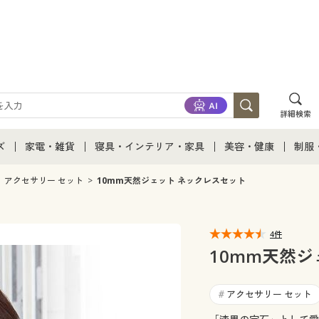
詳細検索
ズ
家電・雑貨
寝具・インテリア・家具
美容・健康
制服
て
ズ通販すべて
家電・雑貨すべて
寝具・インテリア・家具通販すべて
美容・健康通販すべ
制服
アクセサリー セット
10mm天然ジェット ネックレスセット
ズファッション
家電
家具・収納
美容・健康・サプリ
制服
4件
ズ下着
キッチン・雑貨・日用品
寝具・ベッド
ジュ
10mm天然ジ
着
カーテン・ラグ・ファブリック
アクセサリー セット
#