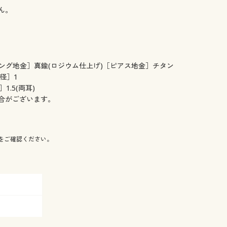
ん。
ング地金］真鍮(ロジウム仕上げ)［ピアス地金］チタン
径］1
1.5(両耳)
合がございます。
をご確認ください。