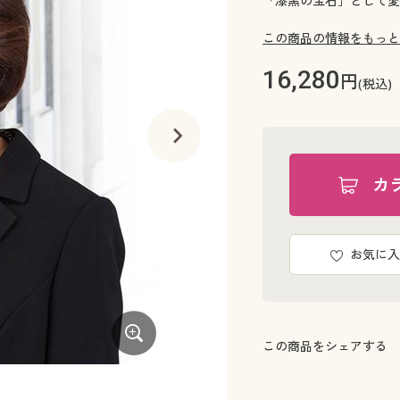
「漆黒の宝石」として愛
この商品の情報をもっと
16,280
円
(税込)
カ
お気に入
この商品をシェアする
A (イヤリングセット)ネックレス+イヤ