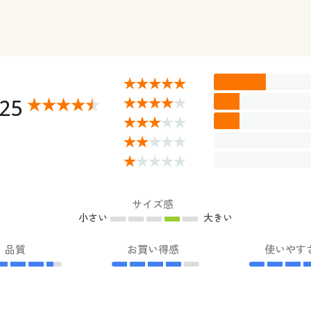
.25
サイズ感
小さい
大きい
品質
お買い得感
使いやす