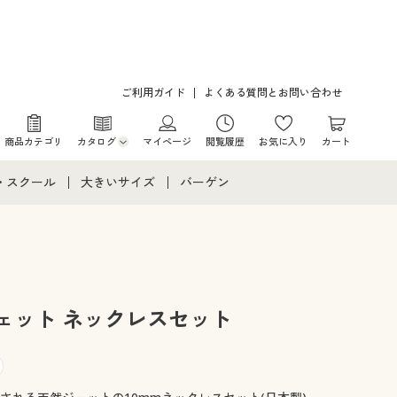
ご利用ガイド
よくある質問とお問い合わせ
商品カテゴリ
カタログ
マイページ
閲覧履歴
お気に入り
カート
カタログ・チラシからのご注文
・スクール
大きいサイズ
バーゲン
デジタルカタログ
て
・スクールすべて
大きいサイズ通販すべて
バーゲンセール
カタログ無料プレゼント
メント
・学生服
大きいサイズ レディース服
シークレットセール
ニア・ティーンズ下着
大きいサイズ レディース下着
ェット ネックレスセット
大きいサイズ メンズ