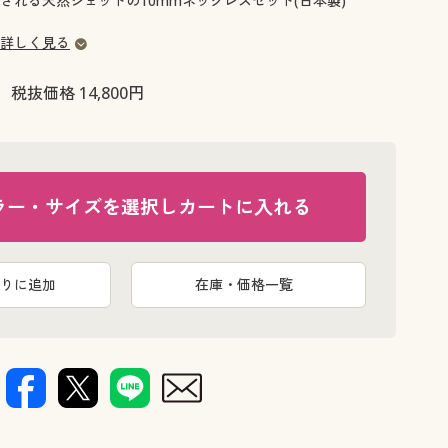
される天然ジェットの10mmネックレスセット(日本製)
大きいサイズ 事務・制服
詳しく見る
税抜価格 14,800円
ラー・サイズを選択しカートに入れる
りに追加
在庫・価格一覧
リング
A (イヤリ