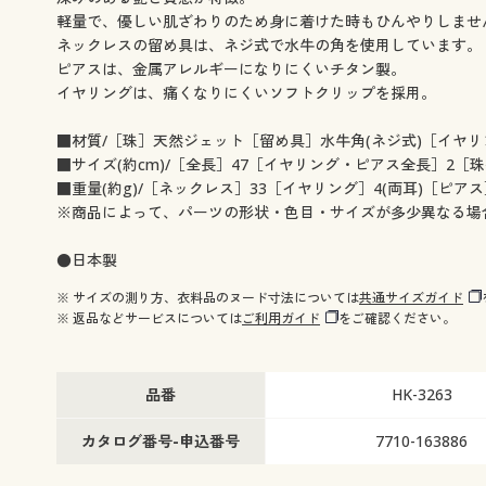
軽量で、優しい肌ざわりのため身に着けた時もひんやりしませ
ネックレスの留め具は、ネジ式で水牛の角を使用しています。
ピアスは、金属アレルギーになりにくいチタン製。
イヤリングは、痛くなりにくいソフトクリップを採用。
■材質/［珠］天然ジェット［留め具］水牛角(ネジ式)［イヤリ
■サイズ(約cm)/［全長］47［イヤリング・ピアス全長］2［珠
■重量(約g)/［ネックレス］33［イヤリング］4(両耳)［ピアス］
※商品によって、パーツの形状・色目・サイズが多少異なる場
●日本製
※ サイズの測り方、衣料品のヌード寸法については
共通サイズガイド
※ 返品などサービスについては
ご利用ガイド
をご確認ください。
品番
HK-3263
カタログ番号-申込番号
7710-163886