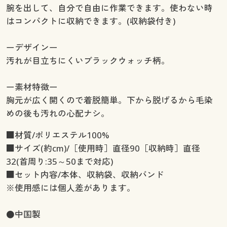
腕を出して、自分で自由に作業できます。使わない時
はコンパクトに収納できます。(収納袋付き)
ーデザインー
汚れが目立ちにくいブラックウォッチ柄。
ー素材特徴ー
胸元が広く開くので着脱簡単。下から脱げるから毛染
めの後も汚れの心配ナシ。
■材質/ポリエステル100%
■サイズ(約cm)/［使用時］直径90［収納時］直径
32(首周り:35～50まで対応)
■セット内容/本体、収納袋、収納バンド
※使用感には個人差があります。
●中国製