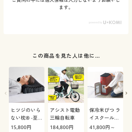
ます。
この商品を見た人は他に…
ヒツジのいら
アシスト電動
保冷米びつ ラ
ない枕® -至
三輪自転車
イスクール
極-
HRC-
15,800
円
184,800
円
41,800
円～
1