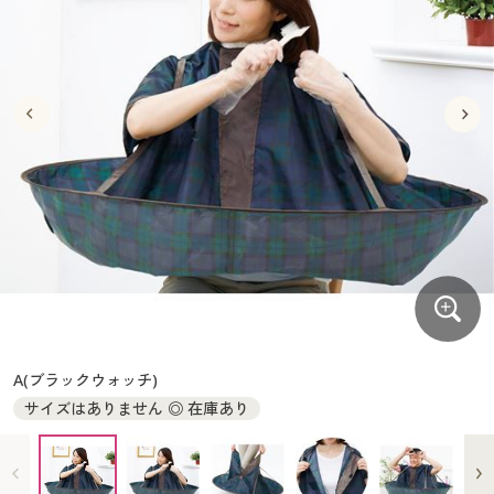
大きいサイズ
制服・スクールすべて
美容・健康・サプリメント
寝具・ベッド
制服・スクール
美容・健康通販すべて
家具・収納
キッチン・雑貨・日用品
バーゲン
大きいサイズ通販すべて
制服・学生服
カーテン・ラグ・ファブリック
大きいサイズ
制服・スクールすべて
美容・健康・サプリメント
寝具・ベッド
詳細検索
バーゲンセール
大きいサイズ レディース服
ジュニア・ティーンズ下着
バーゲン
大きいサイズ通販すべて
制服・学生服
カーテン・ラグ・ファブリック
商品カテゴリ一覧
シークレットセール
大きいサイズ レディース下着
詳細検索
バーゲンセール
大きいサイズ レディース服
ジュニア・ティーンズ下着
カタログ
大きいサイズ メンズ
商品カテゴリ一覧
シークレットセール
大きいサイズ レディース下着
カタログ・チラシからのご注文
カタログ
大きいサイズ 事務・制服
大きいサイズ メンズ
デジタルカタログ
カタログ・チラシからのご注文
A(ブラックウォッチ)
大きいサイズ 事務・制服
サイズはありません ◎ 在庫あり
カタログ無料プレゼント
デジタルカタログ
会員メニュー