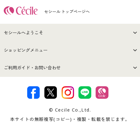
セシール トップページへ
セシールへようこそ
はじめての方へ
ご利用環境について
ショッピングメニュー
セシールご利用規約
プライバシーポリシー
商品カテゴリ
バーゲンセール
ご利用ガイド・お問い合わせ
特定商取引法に基づく表示
古物営業法に基づく表示
カタログ・チラシからのご注
デジタルカタログ
ご注文は
お届けは
文
著作権・商標について
会社案内
交換・返品は
お支払は
カタログ無料プレゼント
特集一覧
© Cecile Co.,Ltd.
会員登録・お客様情報変更に
お客様番号・パスワードをお
本サイトの無断複写(コピー)・複製・転載を禁じます。
プレゼント＆キャンペーン
サイトマップ
ついて
忘れの場合
サイズガイド
よくある質問とお問い合わせ