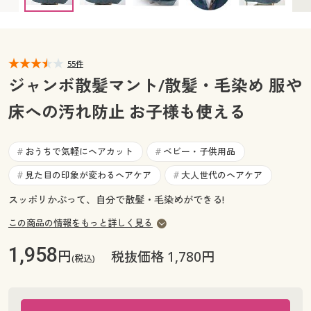
カタログ無料プレゼント
マイページ
会員メニュー
閲覧履歴
55件
マイページ
ジャンボ散髪マント/散髪・毛染め 服や
お気に入り
床への汚れ防止 お子様も使える
閲覧履歴
サポート
お気に入り
おうちで気軽にヘアカット
ベビー・子供用品
#
#
ご利用ガイド
見た目の印象が変わるヘアケア
大人世代のヘアケア
#
#
サポート
スッポリかぶって、自分で散髪・毛染めができる!
よくある質問とお問い合わせ
ご利用ガイド
この商品の情報をもっと詳しく見る
1,958
円
よくある質問とお問い合わせ
税抜価格 1,780円
(税込)