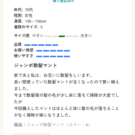
購入確認済み
年代:
70代
性別:
女性
身長:
145～150cm
普段のサイズ:
S
サイズ感
小さい
大きい
品質
お買い得感
使いやすさ
ジャンボ散髪マント
家で夫と私は、お互いに散髪をしいます。
長い間使っていた散髪マントが古くなったので買い換え
ました。
今まで散髪後の髪の毛が少し床に落ちて掃除が大変でし
たが
今回購入したマントはほとんど床に髪の毛が落ちること
がなく掃除が楽になりました。
商品：
ジャンボ散髪マント（カラー：A）