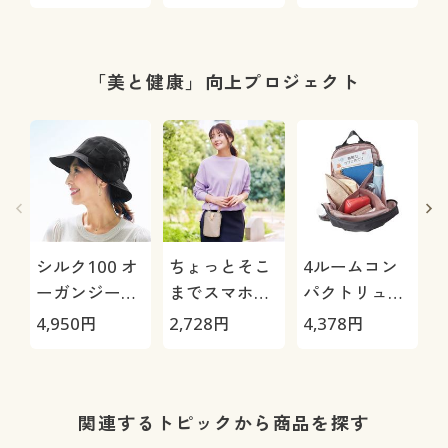
05S/HRC-10S
「美と健康」向上プロジェクト
シルク100 オ
ちょっとそこ
4ルームコン
ーガンジーUV
までスマホポ
パクトリュッ
帽子
シェット
ク
4,950
円
2,728
円
4,378
円
2
関連するトピックから商品を探す