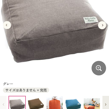
大きいサイズ
制服・スクールすべて
美容・健康・サプリメント
寝具・ベッド
制服・スクール
美容・健康通販すべて
家具・収納
キッチン・雑貨・日用品
バーゲン
大きいサイズ通販すべて
制服・学生服
カーテン・ラグ・ファブリック
大きいサイズ
制服・スクールすべて
美容・健康・サプリメント
寝具・ベッド
詳細検索
バーゲンセール
大きいサイズ レディース服
ジュニア・ティーンズ下着
バーゲン
大きいサイズ通販すべて
制服・学生服
カーテン・ラグ・ファブリック
商品カテゴリ一覧
シークレットセール
大きいサイズ レディース下着
詳細検索
バーゲンセール
大きいサイズ レディース服
ジュニア・ティーンズ下着
カタログ
大きいサイズ メンズ
商品カテゴリ一覧
シークレットセール
大きいサイズ レディース下着
カタログ・チラシからのご注文
カタログ
大きいサイズ 事務・制服
大きいサイズ メンズ
デジタルカタログ
カタログ・チラシからのご注文
グレー
大きいサイズ 事務・制服
サイズはありません × 完売
カタログ無料プレゼント
デジタルカタログ
会員メニュー