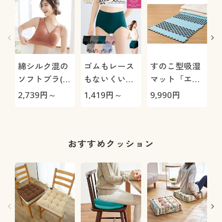
綿シルク混の
ゴムもレース
すのこ型吸湿
ソフトブラ(ア
もないくい込
マット「エア
ンダー大きめ
みにくいショ
ージョブ®」
極
2,739
円～
1,419
円～
9,990
円
1
さんのブラ)
ーツ(はきこみ
Max
(ノンワイヤ
丈スタンダー
ー)
ド)
おすすめクッション