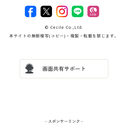
特定商取引法に基づく表示
古物営業法に基づく表示
カタログ・チラシからのご注
デジタルカタログ
ご注文は
お届けは
文
著作権・商標について
会社案内
交換・返品は
お支払は
カタログ無料プレゼント
特集一覧
© Cecile Co.,Ltd.
会員登録・お客様情報変更に
お客様番号・パスワードをお
本サイトの無断複写(コピー)・複製・転載を禁じます。
プレゼント＆キャンペーン
サイトマップ
ついて
忘れの場合
サイズガイド
よくある質問とお問い合わせ
画面共有サポート
- スポンサーリンク -