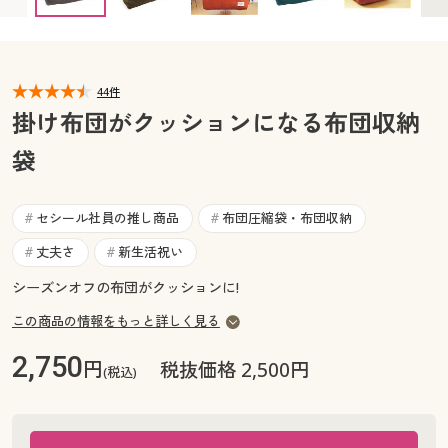
カタログ無料プレゼント
マイページ
会員メニュー
閲覧履歴
44件
マイページ
掛け布団がクッションになる布団収納
お気に入り
袋
閲覧履歴
サポート
お気に入り
セシール社員の推し商品
布団圧縮袋・布団収納
#
#
ご利用ガイド
丈夫さ
新生活祝い
#
#
サポート
シーズンオフの布団がクッションに!
よくある質問とお問い合わせ
ご利用ガイド
この商品の情報をもっと詳しく見る
2,750
円
よくある質問とお問い合わせ
税抜価格 2,500円
(税込)