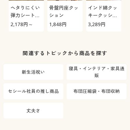
ヘタりにくい
骨盤円座クッ
インド綿クッ
弾力シートク
ション
キークッショ
ッション
ン
ル
2,178
円～
1,848
円
3,289
円
2
関連するトピックから商品を探す
寝具・インテリア・家具通
新生活祝い
販
セシール社員の推し商品
布団圧縮袋・布団収納
丈夫さ