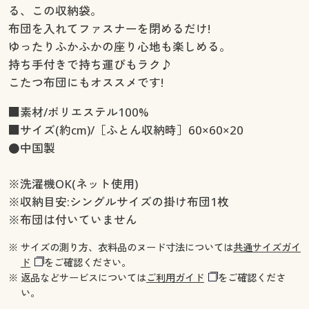
る、この収納袋。
布団を入れてファスナーを閉めるだけ!
ゆったりふかふかの座り心地も楽しめる。
持ち手付きで持ち運びもラク♪
こたつ布団にもオススメです!
■素材/ポリエステル100%
■サイズ(約cm)/［ふとん収納時］60×60×20
●中国製
※洗濯機OK(ネット使用)
※収納目安:シングルサイズの掛け布団1枚
※布団は付いていません
※ サイズの測り方、衣料品のヌード寸法については
共通サイズガイ
ド
をご確認ください。
※ 返品などサービスについては
ご利用ガイド
をご確認くださ
い。