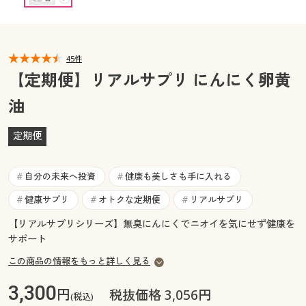
カタログ無料プレゼント
マイページ
会員メニュー
45件
閲覧履歴
マイページ
【定期便】リアルサプリ にんにく卵黄
お気に入り
油
閲覧履歴
サポート
定期便
お気に入り
ご利用ガイド
自分の未来へ投資
健康も美しさも手に入れる
サポート
#
#
健康サプリ
オトクな定期便
リアルサプリ
#
#
#
よくある質問とお問い合わせ
ご利用ガイド
【リアルサプリシリーズ】無臭にんにくでニオイを気にせず健康を
サポート
よくある質問とお問い合わせ
この商品の情報をもっと詳しく見る
3,300
円
税抜価格 3,056円
(税込)