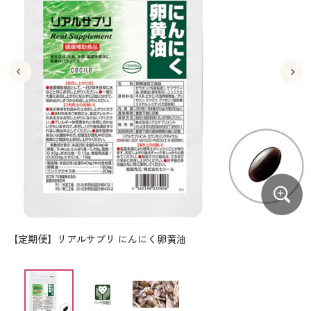
大きいサイズ
制服・スクールすべて
美容・健康・サプリメント
寝具・ベッド
制服・スクール
美容・健康通販すべて
家具・収納
キッチン・雑貨・日用品
バーゲン
大きいサイズ通販すべて
制服・学生服
カーテン・ラグ・ファブリック
大きいサイズ
制服・スクールすべて
美容・健康・サプリメント
寝具・ベッド
詳細検索
バーゲンセール
大きいサイズ レディース服
ジュニア・ティーンズ下着
バーゲン
大きいサイズ通販すべて
制服・学生服
カーテン・ラグ・ファブリック
商品カテゴリ一覧
シークレットセール
大きいサイズ レディース下着
詳細検索
バーゲンセール
大きいサイズ レディース服
ジュニア・ティーンズ下着
カタログ
大きいサイズ メンズ
商品カテゴリ一覧
シークレットセール
大きいサイズ レディース下着
カタログ・チラシからのご注文
カタログ
大きいサイズ 事務・制服
大きいサイズ メンズ
デジタルカタログ
カタログ・チラシからのご注文
【定期便】リアルサプリ にんにく卵黄油
大きいサイズ 事務・制服
カタログ無料プレゼント
デジタルカタログ
会員メニュー