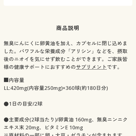
商品説明
無臭にんにくに卵黄油を加え、カプセルに閉じ込めま
した。パワフルな栄養成分「アリシン」などを、摂取
後のニオイを気にせず飲むことができます。ご家族皆
様の健康サポートにおすすめの
サプリメント
です。
■内容量
LL:420mg(内容量250mg)×360球(約180日分)
●1日の目安/2球
●主要成分(2球当たり)/卵黄油 160mg、無臭ニンニク
エキス末 20mg、ビタミンE 10mg
※原材料の一部に卵・大豆・ゼラチンが含まれます。