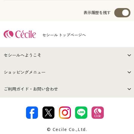
表示履歴を残す
セシール トップページへ
セシールへようこそ
はじめての方へ
ご利用環境について
ショッピングメニュー
セシールご利用規約
プライバシーポリシー
商品カテゴリ
バーゲンセール
ご利用ガイド・お問い合わせ
特定商取引法に基づく表示
古物営業法に基づく表示
カタログ・チラシからのご注
デジタルカタログ
ご注文は
お届けは
文
著作権・商標について
会社案内
交換・返品は
お支払は
カタログ無料プレゼント
特集一覧
© Cecile Co.,Ltd.