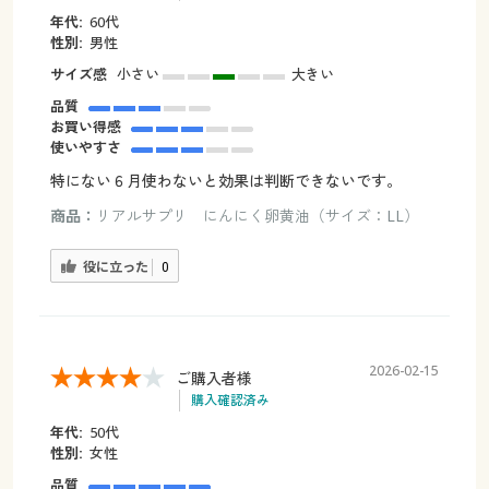
年代:
60代
性別:
男性
サイズ感
小さい
大きい
品質
お買い得感
使いやすさ
特にない６月使わないと効果は判断できないです。
商品：
リアルサプリ にんにく卵黄油（サイズ：LL）
役に立った
0
2026-02-15
ご購入者様
購入確認済み
年代:
50代
性別:
女性
品質