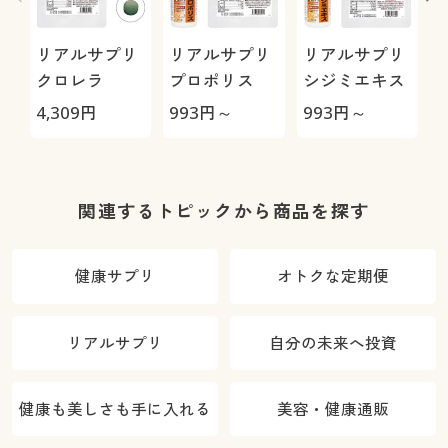
リアルサプリ
リアルサプリ
リアルサプリ
クロレラ
プロポリス
シジミエキス
4,309
円
993
円～
993
円～
9
関連するトピックから商品を探す
健康サプリ
オトクな定期便
リアルサプリ
自分の未来へ投資
健康も美しさも手に入れる
美容・健康通販