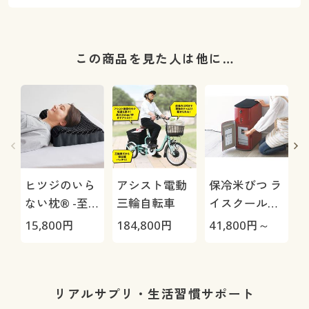
この商品を見た人は他に…
ヒツジのいら
アシスト電動
保冷米びつ ラ
ない枕® -至
三輪自転車
イスクール
極-
HRC-
15,800
円
184,800
円
41,800
円～
4
05S/HRC-10S
さ
リアルサプリ・生活習慣サポート