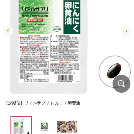
大きいサイズ
制服・スクールすべて
美容・健康・サプリメント
寝具・ベッド
制服・スクール
美容・健康通販すべて
家具・収納
キッチン・雑貨・日用品
バーゲン
大きいサイズ通販すべて
制服・学生服
カーテン・ラグ・ファブリック
大きいサイズ
制服・スクールすべて
美容・健康・サプリメント
寝具・ベッド
詳細検索
バーゲンセール
大きいサイズ レディース服
ジュニア・ティーンズ下着
バーゲン
大きいサイズ通販すべて
制服・学生服
カーテン・ラグ・ファブリック
商品カテゴリ一覧
シークレットセール
大きいサイズ レディース下着
詳細検索
バーゲンセール
大きいサイズ レディース服
ジュニア・ティーンズ下着
カタログ
大きいサイズ メンズ
商品カテゴリ一覧
シークレットセール
大きいサイズ レディース下着
カタログ・チラシからのご注文
カタログ
大きいサイズ 事務・制服
大きいサイズ メンズ
デジタルカタログ
カタログ・チラシからのご注文
【定期便】リアルサプリ にんにく卵黄油
大きいサイズ 事務・制服
カタログ無料プレゼント
デジタルカタログ
会員メニュー