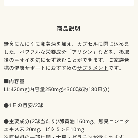
商品説明
無臭にんにくに卵黄油を加え、カプセルに閉じ込めま
した。パワフルな栄養成分「アリシン」などを、摂取
後のニオイを気にせず飲むことができます。ご家族皆
様の健康サポートにおすすめの
サプリメント
です。
■内容量
LL:420mg(内容量250mg)×360球(約180日分)
●1日の目安/2球
●主要成分(2球当たり)/卵黄油 160mg、無臭ニンニク
エキス末 20mg、ビタミンE 10mg
※原材料の一部に卵・大豆・ゼラチンが含まれます。