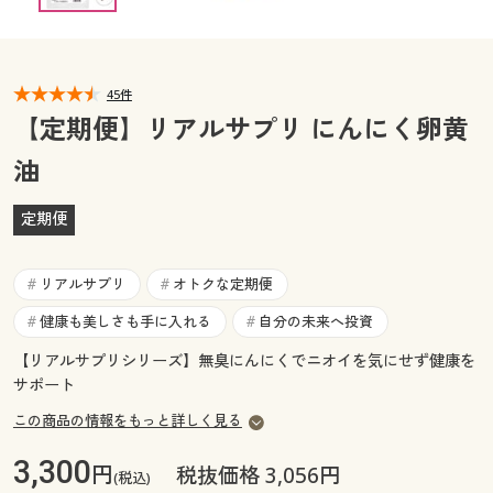
カタログ無料プレゼント
マイページ
会員メニュー
45件
閲覧履歴
マイページ
【定期便】リアルサプリ にんにく卵黄
お気に入り
油
閲覧履歴
サポート
定期便
お気に入り
ご利用ガイド
リアルサプリ
オトクな定期便
サポート
#
#
健康も美しさも手に入れる
自分の未来へ投資
#
#
よくある質問とお問い合わせ
ご利用ガイド
【リアルサプリシリーズ】無臭にんにくでニオイを気にせず健康を
サポート
よくある質問とお問い合わせ
この商品の情報をもっと詳しく見る
3,300
円
税抜価格 3,056円
(税込)