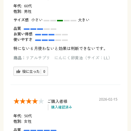
年代:
60代
性別:
男性
サイズ感
小さい
大きい
品質
お買い得感
使いやすさ
特にない６月使わないと効果は判断できないです。
商品：
リアルサプリ にんにく卵黄油（サイズ：LL）
役に立った
0
2026-02-15
ご購入者様
購入確認済み
年代:
50代
性別:
女性
品質