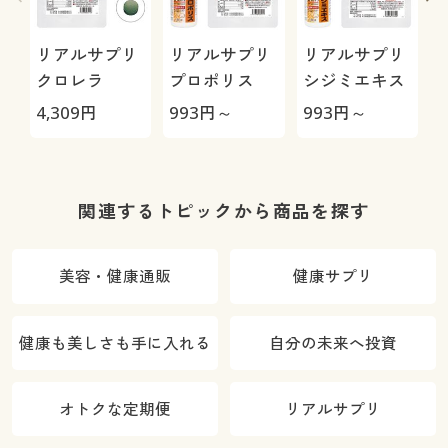
リアルサプリ
リアルサプリ
リアルサプリ
クロレラ
プロポリス
シジミエキス
4,309
円
993
円～
993
円～
9
関連するトピックから商品を探す
美容・健康通販
健康サプリ
健康も美しさも手に入れる
自分の未来へ投資
オトクな定期便
リアルサプリ