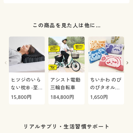
この商品を見た人は他に…
ヒツジのいら
アシスト電動
ちいかわ のび
ない枕® -至
三輪自転車
のびタオル地
極-
枕カバー
H
15,800
円
184,800
円
1,650
円
4
0
リアルサプリ・生活習慣サポート