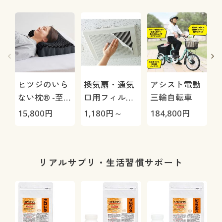
ヒツジのいら
換気扇・通気
アシスト電動
ない枕® -至
口用フィルタ
三輪自転車
極-
ー(24枚組)
H
15,800
円
1,180
円～
184,800
円
4
0
リアルサプリ・生活習慣サポート