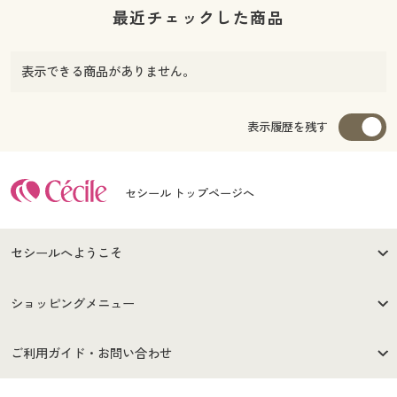
最近チェックした商品
表示できる商品がありません。
表示履歴を残す
セシール トップページへ
セシールへようこそ
はじめての方へ
ご利用環境について
ショッピングメニュー
セシールご利用規約
プライバシーポリシー
商品カテゴリ
バーゲンセール
ご利用ガイド・お問い合わせ
特定商取引法に基づく表示
古物営業法に基づく表示
カタログ・チラシからのご注
デジタルカタログ