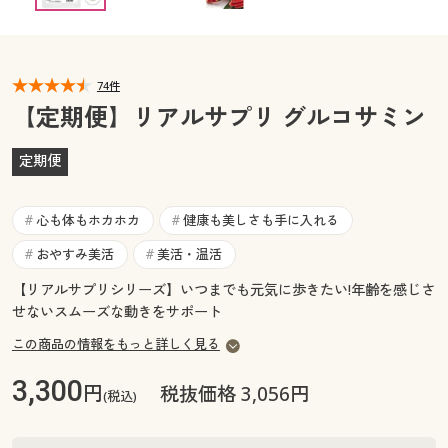
カタログ無料プレゼント
マイページ
会員メニュー
74件
閲覧履歴
マイページ
【定期便】リアルサプリ グルコサミン
お気に入り
閲覧履歴
定期便
サポート
お気に入り
心も体もホカホカ
健康も美しさも手に入れる
#
#
ご利用ガイド
おやすみ美活
美活・温活
#
#
サポート
【リアルサプリシリーズ】いつまでも元気に歩きたい!年齢を感じさ
よくある質問とお問い合わせ
ご利用ガイド
せないスムーズな動きをサポート
この商品の情報をもっと詳しく見る
よくある質問とお問い合わせ
3,300
円
税抜価格 3,056円
(税込)