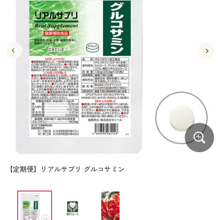
大きいサイズ
制服・スクールすべて
美容・健康・サプリメント
寝具・ベッド
制服・スクール
美容・健康通販すべて
家具・収納
キッチン・雑貨・日用品
バーゲン
大きいサイズ通販すべて
制服・学生服
カーテン・ラグ・ファブリック
大きいサイズ
制服・スクールすべて
美容・健康・サプリメント
寝具・ベッド
詳細検索
バーゲンセール
大きいサイズ レディース服
ジュニア・ティーンズ下着
バーゲン
大きいサイズ通販すべて
制服・学生服
カーテン・ラグ・ファブリック
商品カテゴリ一覧
シークレットセール
大きいサイズ レディース下着
詳細検索
バーゲンセール
大きいサイズ レディース服
ジュニア・ティーンズ下着
カタログ
大きいサイズ メンズ
商品カテゴリ一覧
シークレットセール
大きいサイズ レディース下着
カタログ・チラシからのご注文
カタログ
大きいサイズ 事務・制服
大きいサイズ メンズ
デジタルカタログ
カタログ・チラシからのご注文
【定期便】リアルサプリ グルコサミン
大きいサイズ 事務・制服
カタログ無料プレゼント
デジタルカタログ
会員メニュー