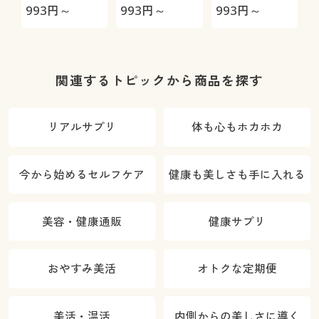
993
円～
993
円～
993
円～
9
関連するトピックから商品を探す
リアルサプリ
体も心もホカホカ
今から始めるセルフケア
健康も美しさも手に入れる
美容・健康通販
健康サプリ
おやすみ美活
オトクな定期便
美活・温活
内側からの美しさに導く