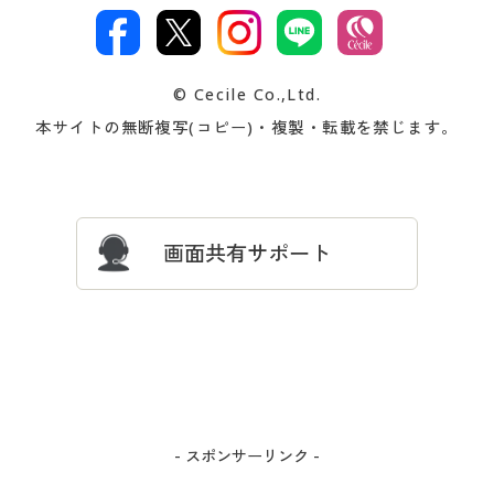
ご注文は
お届けは
文
著作権・商標について
会社案内
交換・返品は
お支払は
カタログ無料プレゼント
特集一覧
© Cecile Co.,Ltd.
会員登録・お客様情報変更に
お客様番号・パスワードをお
本サイトの無断複写(コピー)・複製・転載を禁じます。
プレゼント＆キャンペーン
サイトマップ
ついて
忘れの場合
サイズガイド
よくある質問とお問い合わせ
画面共有サポート
- スポンサーリンク -