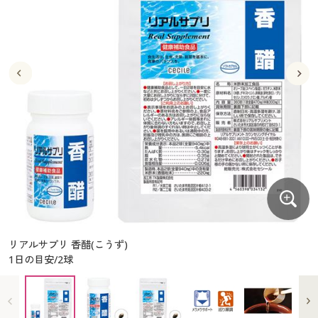
大きいサイズ
制服・スクールすべて
美容・健康・サプリメント
寝具・ベッド
制服・スクール
美容・健康通販すべて
家具・収納
キッチン・雑貨・日用品
バーゲン
大きいサイズ通販すべて
制服・学生服
カーテン・ラグ・ファブリック
大きいサイズ
制服・スクールすべて
美容・健康・サプリメント
寝具・ベッド
詳細検索
バーゲンセール
大きいサイズ レディース服
ジュニア・ティーンズ下着
バーゲン
大きいサイズ通販すべて
制服・学生服
カーテン・ラグ・ファブリック
商品カテゴリ一覧
シークレットセール
大きいサイズ レディース下着
詳細検索
バーゲンセール
大きいサイズ レディース服
ジュニア・ティーンズ下着
カタログ
大きいサイズ メンズ
商品カテゴリ一覧
シークレットセール
大きいサイズ レディース下着
カタログ・チラシからのご注文
カタログ
大きいサイズ 事務・制服
大きいサイズ メンズ
デジタルカタログ
カタログ・チラシからのご注文
リアルサプリ 香醋(こうず)
大きいサイズ 事務・制服
1日の目安/2球
カタログ無料プレゼント
デジタルカタログ
会員メニュー