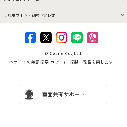
セシールご利用規約
プライバシーポリシー
商品カテゴリ
バーゲンセール
ご利用ガイド・お問い合わせ
特定商取引法に基づく表示
古物営業法に基づく表示
カタログ・チラシからのご注
デジタルカタログ
ご注文は
お届けは
文
著作権・商標について
会社案内
交換・返品は
お支払は
カタログ無料プレゼント
特集一覧
© Cecile Co.,Ltd.
会員登録・お客様情報変更に
お客様番号・パスワードをお
本サイトの無断複写(コピー)・複製・転載を禁じます。
プレゼント＆キャンペーン
サイトマップ
ついて
忘れの場合
サイズガイド
よくある質問とお問い合わせ
画面共有サポート