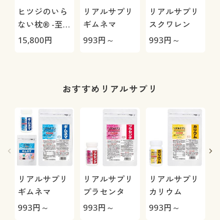
ヒツジのいら
リアルサプリ
リアルサプリ
ない枕® -至
ギムネマ
スクワレン
極-
15,800
円
993
円～
993
円～
9
おすすめリアルサプリ
リアルサプリ
リアルサプリ
リアルサプリ
ギムネマ
プラセンタ
カリウム
993
円～
993
円～
993
円～
9