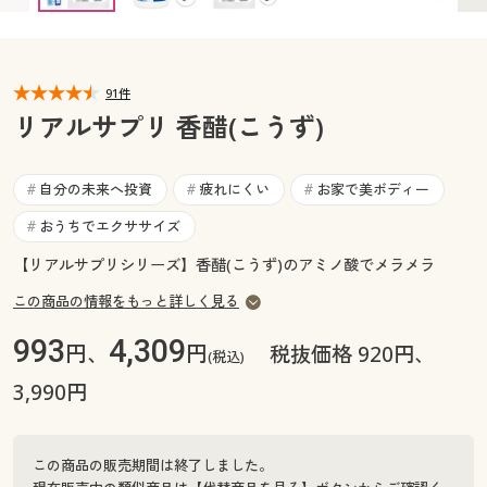
カタログ無料プレゼント
マイページ
会員メニュー
91件
閲覧履歴
マイページ
リアルサプリ 香醋(こうず)
お気に入り
閲覧履歴
自分の未来へ投資
疲れにくい
お家で美ボディー
#
#
#
サポート
おうちでエクササイズ
#
お気に入り
ご利用ガイド
【リアルサプリシリーズ】香醋(こうず)のアミノ酸でメラメラ
サポート
この商品の情報をもっと詳しく見る
よくある質問とお問い合わせ
ご利用ガイド
993
4,309
円、
円
税抜価格 920円、
(税込)
3,990円
よくある質問とお問い合わせ
この商品の販売期間は終了しました。