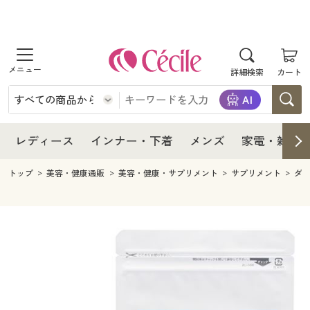
商品を探す
レディース
商品を探す
詳細検索
カート
インナー・下着
レディース通販すべて
レディース
メンズ
インナー・下着通販すべて
レディースファッション
インナー・下着
レディース通販すべて
レディース
インナー・下着
メンズ
家電・雑貨
家電・雑貨
メンズ通販すべて
女性下着
女性下着
メンズ
インナー・下着通販すべて
レディースファッション
トップ
美容・健康通販
美容・健康・サプリメント
サプリメント
ダ
寝具・インテリア・家具
家電・雑貨すべて
メンズファッション
メンズ下着
家電・雑貨
メンズ通販すべて
女性下着
女性下着
美容・健康
寝具・インテリア・家具通販すべて
家電
メンズ下着
ジュニア・ティーンズ下着
寝具・インテリア・家具
家電・雑貨すべて
メンズファッション
メンズ下着
制服・スクール
美容・健康通販すべて
家具・収納
キッチン・雑貨・日用品
美容・健康
寝具・インテリア・家具通販すべて
家電
メンズ下着
ジュニア・ティーンズ下着