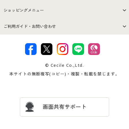
はじめての方へ
ご利用環境について
ショッピングメニュー
セシールご利用規約
プライバシーポリシー
商品カテゴリ
バーゲンセール
ご利用ガイド・お問い合わせ
特定商取引法に基づく表示
古物営業法に基づく表示
カタログ・チラシからのご注
デジタルカタログ
ご注文は
お届けは
文
著作権・商標について
会社案内
交換・返品は
お支払は
カタログ無料プレゼント
特集一覧
© Cecile Co.,Ltd.
会員登録・お客様情報変更に
お客様番号・パスワードをお
本サイトの無断複写(コピー)・複製・転載を禁じます。
プレゼント＆キャンペーン
サイトマップ
ついて
忘れの場合
サイズガイド
よくある質問とお問い合わせ
画面共有サポート