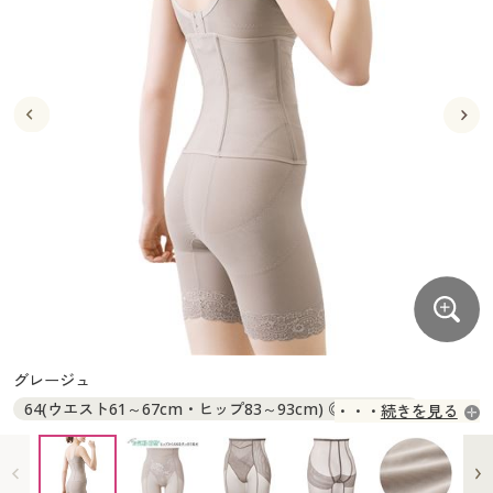
大きいサイズ
制服・スクールすべて
美容・健康・サプリメント
寝具・ベッド
制服・スクール
美容・健康通販すべて
家具・収納
キッチン・雑貨・日用品
バーゲン
大きいサイズ通販すべて
制服・学生服
カーテン・ラグ・ファブリック
大きいサイズ
制服・スクールすべて
美容・健康・サプリメント
寝具・ベッド
詳細検索
バーゲンセール
大きいサイズ レディース服
ジュニア・ティーンズ下着
バーゲン
大きいサイズ通販すべて
制服・学生服
カーテン・ラグ・ファブリック
商品カテゴリ一覧
シークレットセール
大きいサイズ レディース下着
詳細検索
バーゲンセール
大きいサイズ レディース服
ジュニア・ティーンズ下着
カタログ
大きいサイズ メンズ
商品カテゴリ一覧
シークレットセール
大きいサイズ レディース下着
カタログ・チラシからのご注文
カタログ
大きいサイズ 事務・制服
大きいサイズ メンズ
デジタルカタログ
カタログ・チラシからのご注文
グレージュ
大きいサイズ 事務・制服
64(ウエスト61～67cm・ヒップ83～93cm) ◎ 在庫あり
続きを見る
カタログ無料プレゼント
デジタルカタログ
70(ウエスト67～73cm・ヒップ86～96cm) ◎ 在庫あり
76(ウエスト73～79cm・ヒップ89～99cm) ◎ 在庫あり
会員メニュー