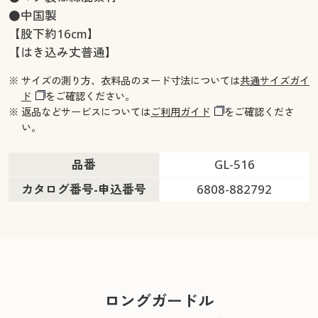
●中国製
【股下約16cm】
【はき込み丈普通】
※ サイズの測り方、衣料品のヌード寸法については
共通サイズガイ
ド
をご確認ください。
※ 返品などサービスについては
ご利用ガイド
をご確認くださ
い。
品番
GL-516
カタログ番号-申込番号
6808-882792
ロングガードル