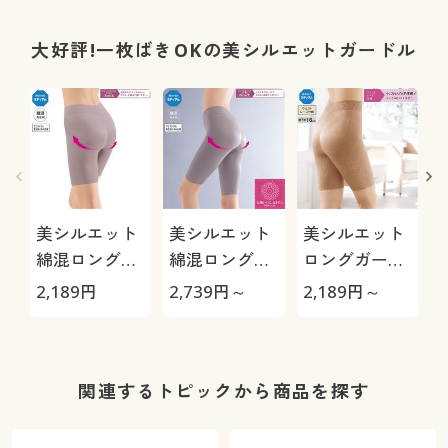
大好評!一枚ばきOKの美シルエットガードル
美シルエット
美シルエット
美シルエット
綿混ロングガ
綿混ロングガ
ロングガード
ードル(ミディ
ードル(ミディ
ル(ミディアム
2,189
円
2,739
円～
2,189
円～
2
アムタイプ・
アムタイプ・
タイプ・股下
股下約
股下約
約16cm・ウ
16cm・ウエ
26cm・ウエ
エストレース
ストゴム身生
ストゴム身生
仕様)
関連するトピックから商品を探す
地くるみ仕様)
地くるみ仕様)