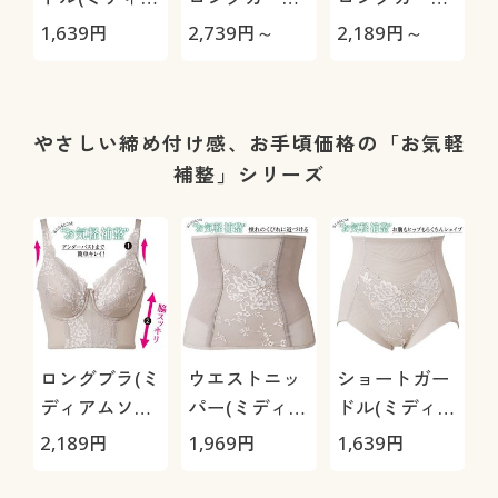
ムソフトタイ
ル(ミディアム
ル(ミディアム
1,639
円
2,739
円～
2,189
円～
1
プ)
タイプ・股下
タイプ・股下
プ
約21cm・ウ
約15cm・ウ
エストレース
エストゴム身
仕様)
生地くるみ仕
やさしい締め付け感、お手頃価格の「お気軽
様)
補整」シリーズ
ロングブラ(ミ
ウエストニッ
ショートガー
ディアムソフ
パー(ミディア
ドル(ミディア
トタイプ・ソ
ムソフトタイ
ムソフトタイ
2,189
円
1,969
円
1,639
円
フトワイヤー
プ)
プ)
入り)