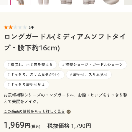
82(ウエスト78～86cm・ヒップ91～103cm) ◎ 在庫あり
カタログ無料プレゼント
90(ウエスト86～94cm・ヒップ94～106cm) ◎ 在庫あり
マイページ
会員メニュー
閲覧履歴
2件
マイページ
ロングガードル(ミディアムソフトタイ
お気に入り
プ・股下約16cm)
閲覧履歴
サポート
お気に入り
横流れ、ハミ肉を整える
補整ショーツ・ガードルショーツ
#
#
ご利用ガイド
すっきり、スリム見せが叶う
着やせ、スリム見せ
#
#
サポート
すっきり着やせ見え
#
よくある質問とお問い合わせ
ご利用ガイド
お気軽補整シリーズのロングガードル。お腹・ヒップをすっきり整
えて美尻をメイク。
よくある質問とお問い合わせ
この商品の情報をもっと詳しく見る
1,969
円
税抜価格 1,790円
(税込)