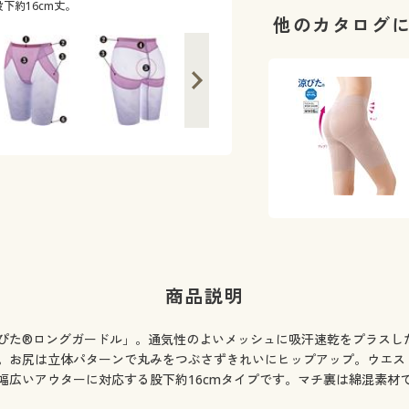
下約16cm丈。
他のカタログ
商品説明
ぴた®ロングガードル」。通気性のよいメッシュに吸汗速乾をプラスし
。お尻は立体パターンで丸みをつぶさずきれいにヒップアップ。ウエス
広いアウターに対応する股下約16cmタイプです。マチ裏は綿混素材で