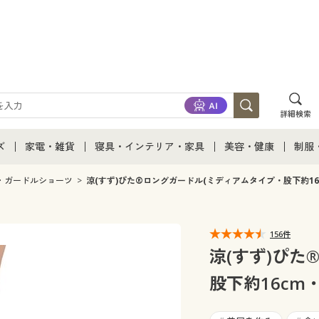
詳細検索
ズ
家電・雑貨
寝具・インテリア・家具
美容・健康
制服
て
ズ通販すべて
家電・雑貨すべて
寝具・インテリア・家具通販すべて
美容・健康通販すべ
制服
・ガードルショーツ
涼(すず)ぴた®ロングガードル(ミディアムタイプ・股下約1
ズファッション
家電
家具・収納
美容・健康・サプリ
制服
156件
ズ下着
キッチン・雑貨・日用品
寝具・ベッド
ジュ
涼(すず)ぴた
股下約16cm
着
カーテン・ラグ・ファブリック