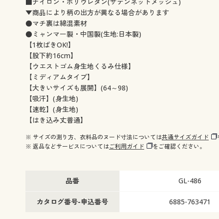
■ナイロン・ポリウレタン(サテンネットメッシュ)
▼商品により柄の出方が異なる場合があります
●マチ裏は綿混素材
●ミャンマー製・中国製(生地:日本製)
【1枚ばきOK!】
【股下約16cm】
【ウエストゴム身生地くるみ仕様】
【ミディアムタイプ】
【大きいサイズも展開】(64～98)
【吸汗】(身生地)
【速乾】(身生地)
【はき込み丈普通】
※ サイズの測り方、衣料品のヌード寸法については
共通サイズガイド
※ 返品などサービスについては
ご利用ガイド
をご確認ください。
品番
GL-486
カタログ番号-申込番号
6885-763471