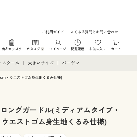
ご利用ガイド
よくある質問とお問い合わせ
商品カテゴリ
カタログ
マイページ
閲覧履歴
お気に入り
カート
カタログ・チラシからのご注文
・スクール
大きいサイズ
バーゲン
デジタルカタログ
て
・スクールすべて
大きいサイズ通販すべて
バーゲンセール
6cm・ウエストゴム身生地くるみ仕様)
カタログ無料プレゼント
メント
・学生服
大きいサイズ レディース服
シークレットセール
ニア・ティーンズ下着
大きいサイズ レディース下着
®ロングガードル(ミディアムタイプ・
・ウエストゴム身生地くるみ仕様)
大きいサイズ メンズ