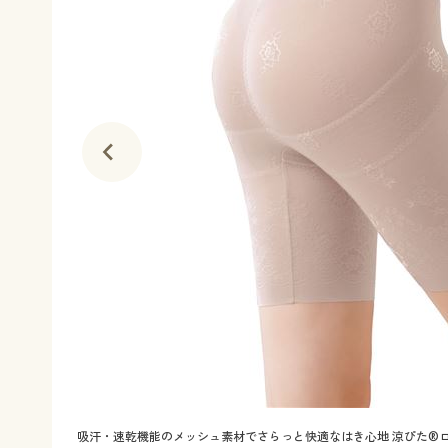
吸汗・速乾機能のメッシュ素材でさらっと快適なはき心地 涼ぴた®