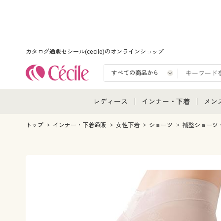
カタログ通販セシール(cecile)のオンラインショップ
レディース
インナー・下着
メン
レディース通販すべて
インナー・下着通販すべ
メン
トップ
インナー・下着通販
女性下着
ショーツ
補整ショーツ
レディースファッション
女性下着
メン
女性下着
メンズ下着
メン
ジュニア・ティーンズ下