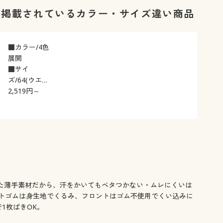
に段差ができ
に掲載されているカラー・サイズ違い商品
■カラー/4色
展開
■サイ
ズ/64(ウエス
2,519
ト61～
円～
67cm・ヒッ
プ83～93cm)
～98(ウエス
ト94～
102cm・ヒッ
プ97～
109cm)
た薄手素材だから、汗をかいてもベタつかない・ムレにくいは
トゴムは身生地でくるみ、フロントはゴム不使用でくい込みに
1枚ばきOK。