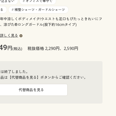
大きいサイズ 事務・制服
い込まない
オフィスで華やぐ
#
る
補整ショーツ・ガードルショーツ
#
年中涼しくボディメイク!ウエストも足口もぴたっときれいにフ
、涼ぴた®ロングガードル(股下約16cmタイプ)
詳しく見る
49
円
税抜価格 2,290円、2,590円
(税込)
間は終了しました。
商品は【代替商品を見る】ボタンからご確認ください。
代替商品を見る
16cm グレイッシュブラウン着用例
グラスラベン