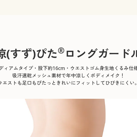
®
涼(すず)ぴた
ロングガード
ミディアムタイプ・股下約16cm・ウエストゴム身生地くるみ仕様
吸汗速乾メッシュ素材で年中涼しくボディメイク！
ウエストも足口もぴたっときれいにフィットしてひびきにくい