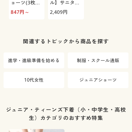
ョーツ(3枚組)
ル】サニタリ
(色柄たくさ
ーオーバース
847
円～
2,409
円
ん)(綿100%/
パッツ(2枚組)
身生地)(普通
(ポケット付
～多い日、多
き)(普通～多
い日～夜用)
い日・多い日
関連するトピックから商品を探す
～夜用)
進学・進級準備を始める
制服・スクール通販
10代女性
ジュニアショーツ
ジュニア・ティーンズ下着（小・中学生・高校
生）カテゴリのおすすめ特集