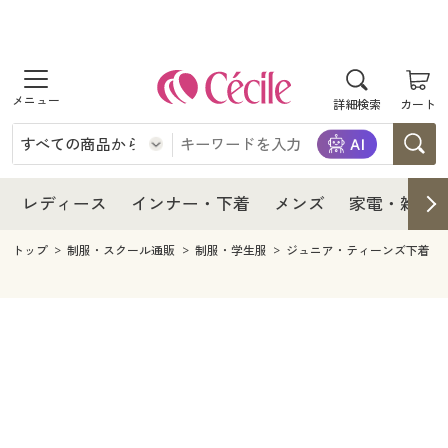
商品を探す
レディース
商品を探す
詳細検索
カート
インナー・下着
レディース通販すべて
レディース
メンズ
インナー・下着通販すべて
レディースファッション
インナー・下着
レディース通販すべて
レディース
インナー・下着
メンズ
家電・雑貨
家電・雑貨
メンズ通販すべて
女性下着
女性下着
メンズ
インナー・下着通販すべて
レディースファッション
トップ
制服・スクール通販
制服・学生服
ジュニア・ティーンズ下着
寝具・インテリア・家具
家電・雑貨すべて
メンズファッション
メンズ下着
家電・雑貨
メンズ通販すべて
女性下着
女性下着
美容・健康
寝具・インテリア・家具通販すべて
家電
メンズ下着
ジュニア・ティーンズ下着
寝具・インテリア・家具
家電・雑貨すべて
メンズファッション
メンズ下着
制服・スクール
美容・健康通販すべて
家具・収納
キッチン・雑貨・日用品
美容・健康
寝具・インテリア・家具通販すべて
家電
メンズ下着
ジュニア・ティーンズ下着