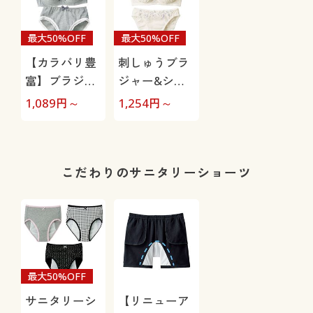
最大50%OFF
最大50%OFF
【カラバリ豊
刺しゅうブラ
富】ブラジャ
ジャー&ショ
ー&ショーツ
ーツペア(ワイ
1,089
円～
1,254
円～
ペア(ワイヤー
ヤーなし)(～
なし・シーム
E80まで)
レスカップ)
こだわりのサニタリーショーツ
最大50%OFF
サニタリーシ
【リニューア