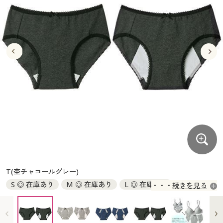
大きいサイズ
制服・スクールすべて
美容・健康・サプリメント
寝具・ベッド
制服・スクール
美容・健康通販すべて
家具・収納
キッチン・雑貨・日用品
バーゲン
大きいサイズ通販すべて
制服・学生服
カーテン・ラグ・ファブリック
大きいサイズ
制服・スクールすべて
美容・健康・サプリメント
寝具・ベッド
詳細検索
バーゲンセール
大きいサイズ レディース服
ジュニア・ティーンズ下着
バーゲン
大きいサイズ通販すべて
制服・学生服
カーテン・ラグ・ファブリック
商品カテゴリ一覧
シークレットセール
大きいサイズ レディース下着
詳細検索
バーゲンセール
大きいサイズ レディース服
ジュニア・ティーンズ下着
カタログ
大きいサイズ メンズ
商品カテゴリ一覧
シークレットセール
大きいサイズ レディース下着
カタログ・チラシからのご注文
カタログ
大きいサイズ 事務・制服
大きいサイズ メンズ
デジタルカタログ
カタログ・チラシからのご注文
T(杢チャコールグレー)
大きいサイズ 事務・制服
S ◎ 在庫あり
M ◎ 在庫あり
L ◎ 在庫あり
続きを見る
カタログ無料プレゼント
デジタルカタログ
LL ◎ 在庫あり
会員メニュー