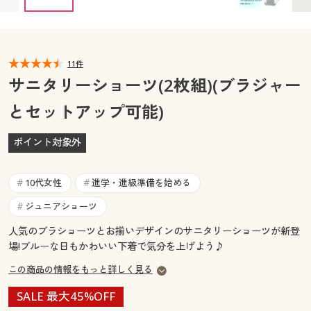
カタログ無料プレゼント
マイページ
会員メニュー
閲覧履歴
11件
マイページ
サニタリーショーツ(2枚組)(ブラジャー
お気に入り
とセットアップ可能)
閲覧履歴
サポート
ポイント対象外
お気に入り
ご利用ガイド
サポート
10代女性
進学・進級準備を始める
#
#
よくある質問とお問い合わせ
ジュニアショーツ
#
ご利用ガイド
人気のブラショーツとお揃いデザインのサニタリーショーツが新登
場!ブルーな日もかわいい下着で気分を上げよう♪
よくある質問とお問い合わせ
この商品の情報をもっと詳しく見る
SALE 最大45%OFF