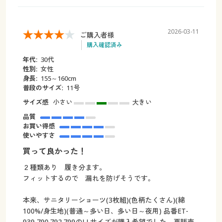
2026-03-11
ご購入者様
購入確認済み
年代:
30代
性別:
女性
身長:
155～160cm
普段のサイズ:
11号
サイズ感
小さい
大きい
品質
お買い得感
使いやすさ
買って良かった！
２種類あり 履き分ます。
フィットするので 漏れを防げそうです。
本来、サニタリーショーツ(3枚組)(色柄たくさん)(綿
100%/身生地)(普通～多い日、多い日～夜用) 品番ET-
939 790.792.799のLLサイズが購入希望でした。再販売