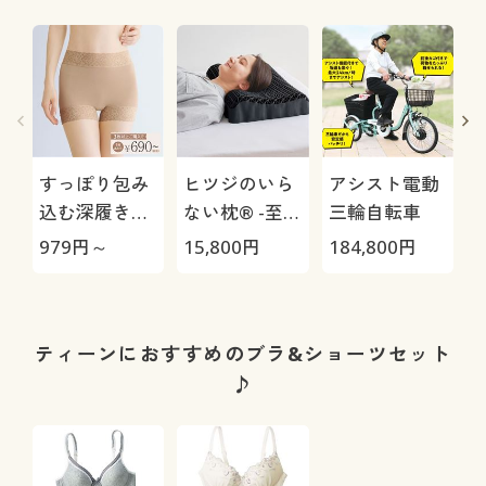
すっぽり包み
ヒツジのいら
アシスト電動
込む深履きレ
ない枕® -至
三輪自転車
ーシィショー
極-
H
979
円～
15,800
円
184,800
円
4
ツ(デイリーヒ
0
ップス®)(レ
ーシィ1分
丈・綿混スト
ティーンにおすすめのブラ&ショーツセット
レッチ・はき
♪
こみ丈深め)