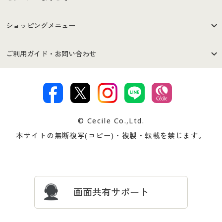
はじめての方へ
ご利用環境について
ショッピングメニュー
セシールご利用規約
プライバシーポリシー
商品カテゴリ
バーゲンセール
ご利用ガイド・お問い合わせ
特定商取引法に基づく表示
古物営業法に基づく表示
カタログ・チラシからのご注
デジタルカタログ
ご注文は
お届けは
文
著作権・商標について
会社案内
交換・返品は
お支払は
カタログ無料プレゼント
特集一覧
© Cecile Co.,Ltd.
会員登録・お客様情報変更に
お客様番号・パスワードをお
本サイトの無断複写(コピー)・複製・転載を禁じます。
プレゼント＆キャンペーン
サイトマップ
ついて
忘れの場合
サイズガイド
よくある質問とお問い合わせ
画面共有サポート