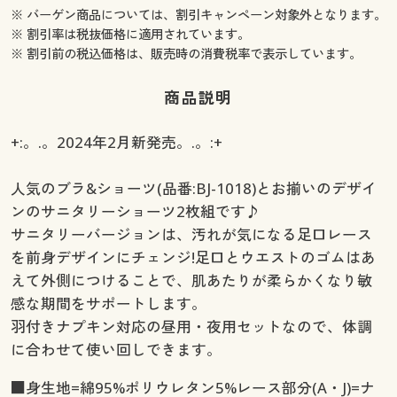
※ バーゲン商品については、割引キャンペーン対象外となります。
※ 割引率は税抜価格に適用されています。
※ 割引前の税込価格は、販売時の消費税率で表示しています。
商品説明
+:。.。2024年2月新発売。.。:+
人気のブラ&ショーツ(品番:BJ-1018)とお揃いのデザイ
ンのサニタリーショーツ2枚組です♪
サニタリーバージョンは、汚れが気になる足口レース
を前身デザインにチェンジ!足口とウエストのゴムはあ
えて外側につけることで、肌あたりが柔らかくなり敏
感な期間をサポートします。
羽付きナプキン対応の昼用・夜用セットなので、体調
に合わせて使い回しできます。
■身生地=綿95%ポリウレタン5%レース部分(A・J)=ナ