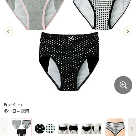
大きいサイズ
制服・スクールすべて
美容・健康・サプリメント
寝具・ベッド
制服・スクール
美容・健康通販すべて
家具・収納
キッチン・雑貨・日用品
バーゲン
大きいサイズ通販すべて
制服・学生服
カーテン・ラグ・ファブリック
大きいサイズ
制服・スクールすべて
美容・健康・サプリメント
寝具・ベッド
詳細検索
バーゲンセール
大きいサイズ レディース服
ジュニア・ティーンズ下着
バーゲン
大きいサイズ通販すべて
制服・学生服
カーテン・ラグ・ファブリック
商品カテゴリ一覧
シークレットセール
大きいサイズ レディース下着
詳細検索
バーゲンセール
大きいサイズ レディース服
ジュニア・ティーンズ下着
カタログ
大きいサイズ メンズ
商品カテゴリ一覧
シークレットセール
大きいサイズ レディース下着
カタログ・チラシからのご注文
カタログ
大きいサイズ 事務・制服
大きいサイズ メンズ
デジタルカタログ
カタログ・チラシからのご注文
E(ナイト)
大きいサイズ 事務・制服
多い日～夜用
カタログ無料プレゼント
デジタルカタログ
会員メニュー