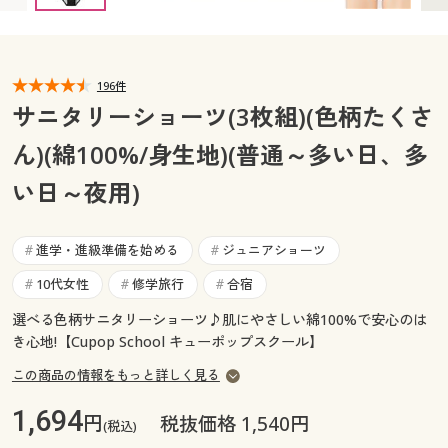
カタログ無料プレゼント
マイページ
会員メニュー
196件
閲覧履歴
マイページ
サニタリーショーツ(3枚組)(色柄たくさ
お気に入り
ん)(綿100%/身生地)(普通～多い日、多
閲覧履歴
い日～夜用)
サポート
お気に入り
ご利用ガイド
進学・進級準備を始める
ジュニアショーツ
#
#
サポート
10代女性
修学旅行
合宿
#
#
#
よくある質問とお問い合わせ
ご利用ガイド
選べる色柄サニタリーショーツ♪肌にやさしい綿100%で安心のは
き心地!【Cupop School キューポップスクール】
よくある質問とお問い合わせ
この商品の情報をもっと詳しく見る
1,694
円
税抜価格 1,540円
(税込)