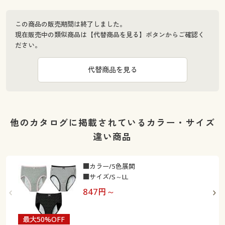
この商品の販売期間は終了しました。
現在販売中の類似商品は【代替商品を見る】ボタンからご確認く
ださい。
代替商品を見る
他のカタログに掲載されているカラー・サイズ
違い商品
■カラー/5色展開
■サイズ/S～LL
847
円～
最大50%OFF
最