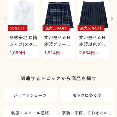
50%OFF
最大50%OFF
最大30%OFF
形態安定 長袖
丈が選べる日
丈が選べる日
シャツ(スクー
本製プリーツ
本製単色プリ
ル・制服)(ガ
スカート(防し
ーツスカート
1,089
円
1,914
円～
2,684
円～
5
ールズ)
わ)(洗濯機OK)
(防しわ)(洗濯
(チェック柄)
機OK)(スクー
(スクール・制
ル・制服)
服)
関連するトピックから商品を探す
ジュニアショーツ
おトクに冬支度
制服・スクール通販
事前に準備しておきたい！