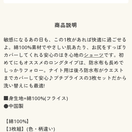
商品説明
敏感になるあの日も、この1枚があれば快適に過ごせる
よ。綿100%素材でやさしい肌あたり、お尻をすっぽり
カバーしてくれる安心のはき心地の
ショーツ
です。初
めてにもオススメのロングタイプは、防水布も長めで
しっかりフォロー。ナイト用は後ろ防水布がウエスト
までカバーして安心♪プチプライスの3枚セットだから
洗い替えにも最適!
■身生地=綿100%(フライス)
●中国製
【綿100%】
【3枚組】(色・柄違い)