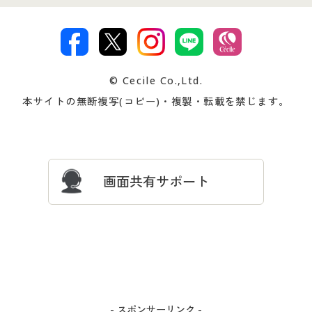
特定商取引法に基づく表示
古物営業法に基づく表示
カタログ・チラシからのご注
デジタルカタログ
ご注文は
お届けは
文
著作権・商標について
会社案内
交換・返品は
お支払は
カタログ無料プレゼント
特集一覧
© Cecile Co.,Ltd.
会員登録・お客様情報変更に
お客様番号・パスワードをお
本サイトの無断複写(コピー)・複製・転載を禁じます。
プレゼント＆キャンペーン
サイトマップ
ついて
忘れの場合
サイズガイド
よくある質問とお問い合わせ
画面共有サポート
- スポンサーリンク -