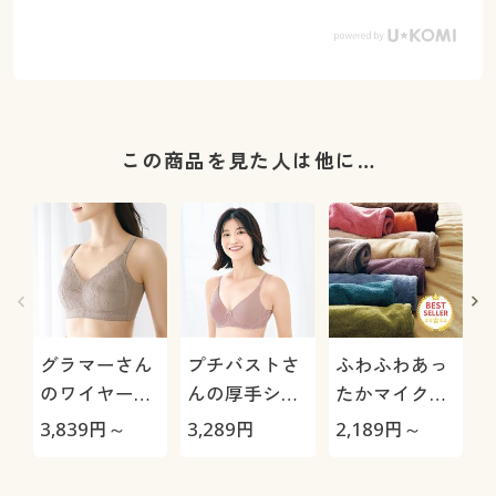
この商品を見た人は他に…
グラマーさん
プチバストさ
ふわふわあっ
のワイヤーな
んの厚手シー
たかマイクロ
いのに美シル
ムレスカップ
毛布
極
3,839
円～
3,289
円
2,189
円～
1
エット®ブラ
ブラ(ノンワイ
(ノンワイヤ
ヤー・フルカ