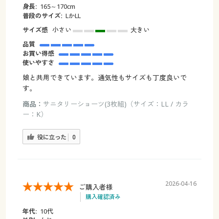
身長:
165～170cm
普段のサイズ:
LかLL
サイズ感
小さい
大きい
品質
お買い得感
使いやすさ
娘と共用できています。通気性もサイズも丁度良いで
す。
商品：
サニタリーショーツ(3枚組)（サイズ：LL / カラ
ー：K）
役に立った
0
2026-04-16
ご購入者様
購入確認済み
年代:
10代