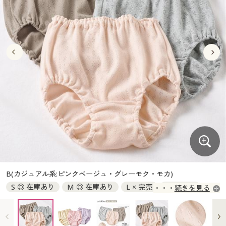
大きいサイズ
制服・スクールすべて
美容・健康・サプリメント
寝具・ベッド
制服・スクール
美容・健康通販すべて
家具・収納
キッチン・雑貨・日用品
バーゲン
大きいサイズ通販すべて
制服・学生服
カーテン・ラグ・ファブリック
大きいサイズ
制服・スクールすべて
美容・健康・サプリメント
寝具・ベッド
詳細検索
バーゲンセール
大きいサイズ レディース服
ジュニア・ティーンズ下着
バーゲン
大きいサイズ通販すべて
制服・学生服
カーテン・ラグ・ファブリック
商品カテゴリ一覧
シークレットセール
大きいサイズ レディース下着
詳細検索
バーゲンセール
大きいサイズ レディース服
ジュニア・ティーンズ下着
カタログ
大きいサイズ メンズ
商品カテゴリ一覧
シークレットセール
大きいサイズ レディース下着
カタログ・チラシからのご注文
カタログ
大きいサイズ 事務・制服
大きいサイズ メンズ
デジタルカタログ
カタログ・チラシからのご注文
B(カジュアル系:ピンクベージュ・グレーモク・モカ)
大きいサイズ 事務・制服
S ◎ 在庫あり
M ◎ 在庫あり
L × 完売
LL × 完売
続きを見る
カタログ無料プレゼント
デジタルカタログ
3L × 完売
5L × 完売
会員メニュー