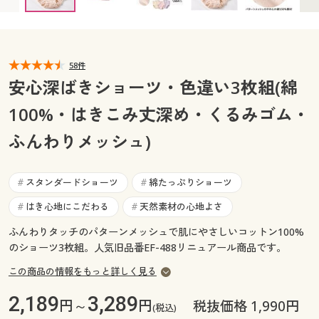
カタログ無料プレゼント
マイページ
会員メニュー
閲覧履歴
58件
マイページ
安心深ばきショーツ・色違い3枚組(綿
お気に入り
100%・はきこみ丈深め・くるみゴム・
閲覧履歴
ふんわりメッシュ)
サポート
お気に入り
ご利用ガイド
スタンダードショーツ
綿たっぷりショーツ
#
#
サポート
はき心地にこだわる
天然素材の心地よさ
#
#
よくある質問とお問い合わせ
ご利用ガイド
ふんわりタッチのパターンメッシュで肌にやさしいコットン100%
のショーツ3枚組。人気旧品番EF-488リニュアール商品です。
よくある質問とお問い合わせ
この商品の情報をもっと詳しく見る
2,189
3,289
円～
円
税抜価格 1,990円
(税込)