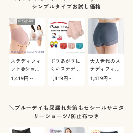
こみ丈深め)
シンプルタイプお試し価格
ステディフィ
ずりあがりに
大人世代のス
ット®ショー
くいステディ
テディフィッ
ツ(はきこみ丈
フィット®シ
ト®ショーツ
1,419
円～
1,419
円～
1,419
円～
深め・シンプ
ョーツ(綿混・
(はきこみ丈深
ルゴムタイプ)
足口レース・
め)
はきこみ丈浅
め)
＼ブルーデイも尿漏れ対策もセシールサニタ
リーショーツ/防止布つき