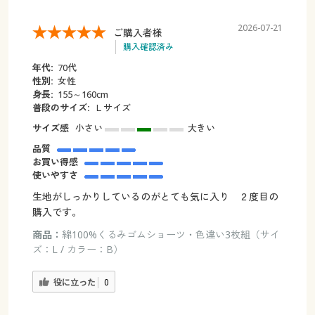
2026-07-21
ご購入者様
購入確認済み
年代:
70代
性別:
女性
身長:
155～160cm
普段のサイズ:
Ｌサイズ
サイズ感
小さい
大きい
品質
お買い得感
使いやすさ
生地がしっかりしているのがとても気に入り ２度目の
購入です。
商品：
綿100%くるみゴムショーツ・色違い3枚組（サイ
ズ：L / カラー：B）
役に立った
0