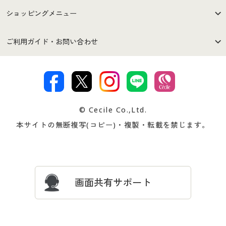
はじめての方へ
ご利用環境について
ショッピングメニュー
セシールご利用規約
プライバシーポリシー
商品カテゴリ
バーゲンセール
ご利用ガイド・お問い合わせ
特定商取引法に基づく表示
古物営業法に基づく表示
カタログ・チラシからのご注
デジタルカタログ
ご注文は
お届けは
文
著作権・商標について
会社案内
交換・返品は
お支払は
カタログ無料プレゼント
特集一覧
© Cecile Co.,Ltd.
会員登録・お客様情報変更に
お客様番号・パスワードをお
本サイトの無断複写(コピー)・複製・転載を禁じます。
プレゼント＆キャンペーン
サイトマップ
ついて
忘れの場合
サイズガイド
よくある質問とお問い合わせ
画面共有サポート