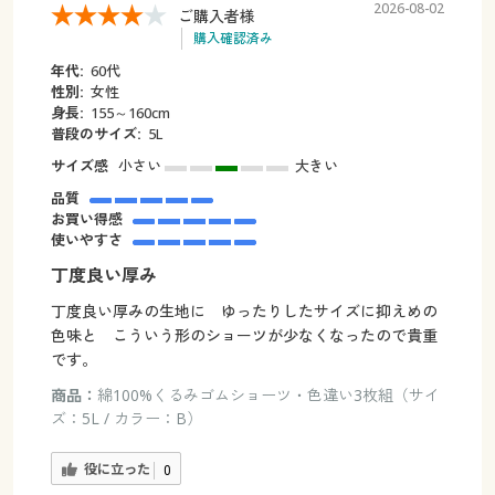
2026-08-02
ご購入者様
購入確認済み
年代:
60代
性別:
女性
身長:
155～160cm
普段のサイズ:
5L
サイズ感
小さい
大きい
品質
お買い得感
使いやすさ
丁度良い厚み
丁度良い厚みの生地に ゆったりしたサイズに抑えめの
色味と こういう形のショーツが少なくなったので貴重
です。
商品：
綿100%くるみゴムショーツ・色違い3枚組（サイ
ズ：5L / カラー：B）
役に立った
0