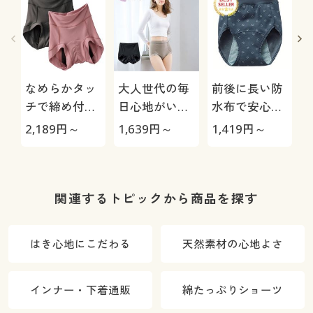
なめらかタッ
大人世代の毎
前後に長い防
チで締め付け
日心地がいい
水布で安心サ
にくいサニタ
防水布付ショ
ニタリーショ
2,189
円～
1,639
円～
1,419
円～
2
リーショーツ
ーツ(サニタリ
ーツ(多い日
(はきこみ丈ス
ー尿漏れも二
用・はきこみ
タンダード)
刀流・羽根付
丈スタンダー
きナプキン対
ド)
関連するトピックから商品を探す
応・はきこみ
丈スタンダー
はき心地にこだわる
天然素材の心地よさ
ド)
インナー・下着通販
綿たっぷりショーツ