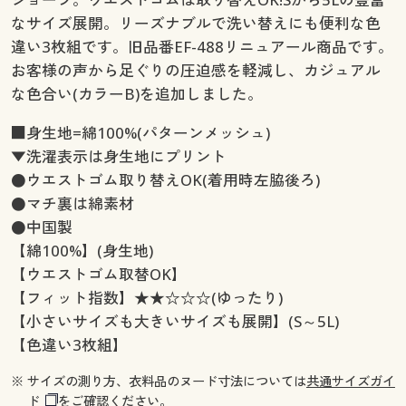
なサイズ展開。リーズナブルで洗い替えにも便利な色
違い3枚組です。旧品番EF-488リニュアール商品です。
お客様の声から足ぐりの圧迫感を軽減し、カジュアル
な色合い(カラーB)を追加しました。
■身生地=綿100%(パターンメッシュ)
▼洗濯表示は身生地にプリント
●ウエストゴム取り替えOK(着用時左脇後ろ)
●マチ裏は綿素材
●中国製
【綿100%】(身生地)
【ウエストゴム取替OK】
【フィット指数】★★☆☆☆(ゆったり)
【小さいサイズも大きいサイズも展開】(S～5L)
【色違い3枚組】
※ サイズの測り方、衣料品のヌード寸法については
共通サイズガイ
ド
をご確認ください。