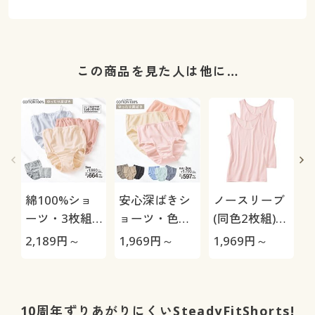
この商品を見た人は他に…
綿100%ショ
安心深ばきシ
ノースリーブ
ーツ・3枚組
ョーツ・色違
(同色2枚組)
(前身頃長めで
い3枚組(綿
(綿100% 抗菌
2,189
円～
1,969
円～
1,969
円～
2
お腹すっぽり
100%)(お腹・
防臭加工イン
深ばき・くる
足口締めつけ
ナー)
みゴム)(はき
にくいやわら
こみ丈深め)
かゴム)(はき
10周年ずりあがりにくいSteadyFitShorts!