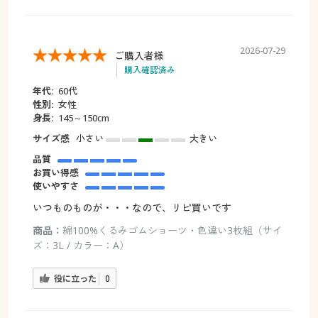
2026-07-29
ご購入者様
購入確認済み
年代:
60代
性別:
女性
身長:
145～150cm
サイズ感
小さい
大きい
品質
お買い得感
使いやすさ
いつものものが・・・なので、リピ買いです
商品：
綿100%くるみゴムショーツ・色違い3枚組（サイ
ズ：3L / カラー：A）
役に立った
0