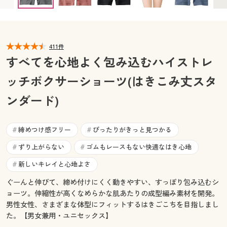
カタログ無料プレゼント
マイページ
会員メニュー
閲覧履歴
411件
マイページ
すべてを心地よく包み込むハイストレ
お気に入り
ッチボクサーショーツ(はきこみ丈スタ
閲覧履歴
ンダード)
サポート
お気に入り
ご利用ガイド
締めつけ感フリー
ぴったりがきっと見つかる
#
#
サポート
ずり上がらない
ゴムもレースもない快適なはき心地
#
#
よくある質問とお問い合わせ
ご利用ガイド
新しいキレイと心地よさ
#
ぐーんと伸びて、締め付けにくく動きやすい、すっぽり包み込むシ
よくある質問とお問い合わせ
ョーツ。伸縮性が高くなめらかな肌あたりの成型編み素材を開発。
男性女性、さまざまな体型にフィットするはきごこちを目指しまし
た。【男女兼用・ユニセックス】