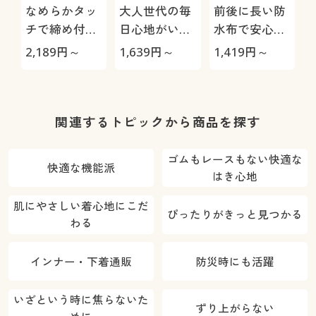
なめらかタッ
大人世代の毎
前後に長い防
チで締め付け
日心地がいい
水布で安心サ
にくいサニタ
防水布付ショ
ニタリーショ
2,189
円～
1,639
円～
1,419
円～
2
リーショーツ
ーツ(サニタリ
ーツ(多い日
(はきこみ丈ス
ー尿漏れも二
用・はきこみ
タンダード)
刀流・羽根付
丈スタンダー
きナプキン対
ド)
関連するトピックから商品を探す
応・はきこみ
丈スタンダー
ゴムもレースもない快適な
快適な機能派
ド)
はき心地
肌にやさしい着心地にこだ
ぴったりがきっと見つかる
わる
インナー・下着通販
防災時にも活躍
いざという時に焦らないた
ずり上がらない