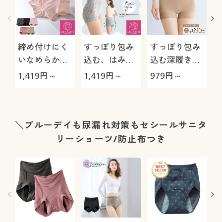
締め付けにく
すっぽり包み
すっぽり包み
いなめらかな
込む、はみ出
込む深履きレ
はき心地のシ
しにくいショ
ーシィショー
1,419
円～
1,419
円～
979
円～
1
ョーツ(はきこ
ーツ(はきこみ
ツ(デイリーヒ
み丈スタンダ
丈深め)
ップス®)(レ
ード)
ーシィ1分
ド
丈・綿混スト
＼ブルーデイも尿漏れ対策もセシールサニタ
レッチ・はき
リーショーツ/防止布つき
こみ丈深め)