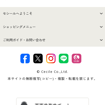
セシールへようこそ
はじめての方へ
ご利用環境について
ショッピングメニュー
セシールご利用規約
プライバシーポリシー
商品カテゴリ
バーゲンセール
ご利用ガイド・お問い合わせ
特定商取引法に基づく表示
古物営業法に基づく表示
カタログ・チラシからのご注
デジタルカタログ
ご注文は
お届けは
文
著作権・商標について
会社案内
交換・返品は
お支払は
カタログ無料プレゼント
特集一覧
© Cecile Co.,Ltd.
会員登録・お客様情報変更に
お客様番号・パスワードをお
本サイトの無断複写(コピー)・複製・転載を禁じます。
プレゼント＆キャンペーン
サイトマップ
ついて
忘れの場合
サイズガイド
よくある質問とお問い合わせ