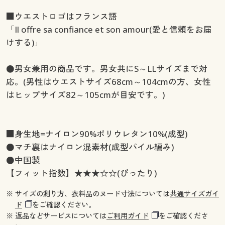
■ウエストロゴはフランス語
「Il offre sa confiance et son amour(愛と信頼をお届
けする)」
●男女兼用の商品です。男女共にS～LLサイズまで対
応。(男性はウエストサイズ68cm～104cmの方、女性
はヒップサイズ82～105cmが目安です。)
■身生地=ナイロン90%ポリウレタン10%(成型)
●マチ裏はナイロン混素材(成型パイル編み)
●中国製
【フィット指数】★★★☆☆(ぴったり)
※ サイズの測り方、衣料品のヌード寸法については
共通サイズガイ
ド
をご確認ください。
※ 返品などサービスについては
ご利用ガイド
をご確認くださ