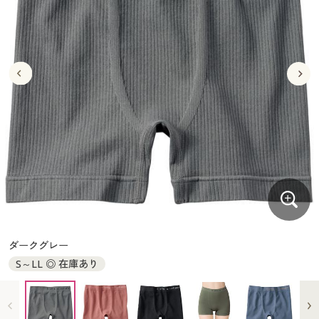
大きいサイズ
制服・スクールすべて
美容・健康・サプリメント
寝具・ベッド
制服・スクール
美容・健康通販すべて
家具・収納
キッチン・雑貨・日用品
バーゲン
大きいサイズ通販すべて
制服・学生服
カーテン・ラグ・ファブリック
大きいサイズ
制服・スクールすべて
美容・健康・サプリメント
寝具・ベッド
詳細検索
バーゲンセール
大きいサイズ レディース服
ジュニア・ティーンズ下着
バーゲン
大きいサイズ通販すべて
制服・学生服
カーテン・ラグ・ファブリック
商品カテゴリ一覧
シークレットセール
大きいサイズ レディース下着
詳細検索
バーゲンセール
大きいサイズ レディース服
ジュニア・ティーンズ下着
カタログ
大きいサイズ メンズ
商品カテゴリ一覧
シークレットセール
大きいサイズ レディース下着
カタログ・チラシからのご注文
カタログ
大きいサイズ 事務・制服
大きいサイズ メンズ
デジタルカタログ
カタログ・チラシからのご注文
ダークグレー
大きいサイズ 事務・制服
S～LL ◎ 在庫あり
カタログ無料プレゼント
デジタルカタログ
会員メニュー