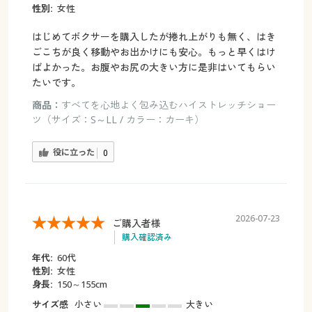
性別:
女性
はじめてボクサーを購入したが捲れ上がりも無く、はき
ごこちが良く移動やお出かけにも安心。もっと早くはけ
ばよかった。お腹やお尻の大きい方に是非はいてもらい
たいです。
商品：
すべてを心地よく包み込むハイストレッチショー
ツ（サイズ：S～LL / カラー：カーキ）
役に立った
0
2026-07-23
ご購入者様
購入確認済み
年代:
60代
性別:
女性
身長:
150～155cm
サイズ感
小さい
大きい