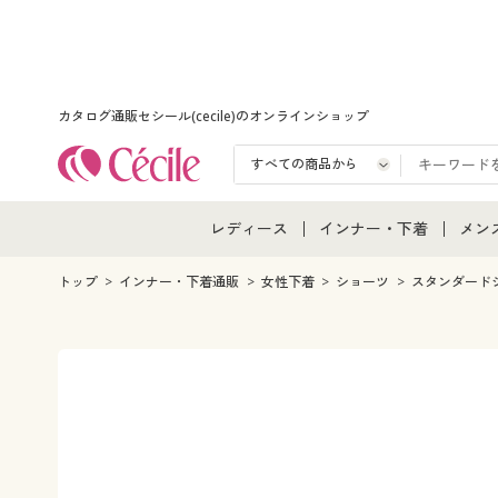
カタログ通販セシール(cecile)のオンラインショップ
レディース
インナー・下着
メン
レディース通販すべて
インナー・下着通販すべ
メン
トップ
インナー・下着通販
女性下着
ショーツ
スタンダード
レディースファッション
女性下着
メン
女性下着
メンズ下着
メン
ジュニア・ティーンズ下