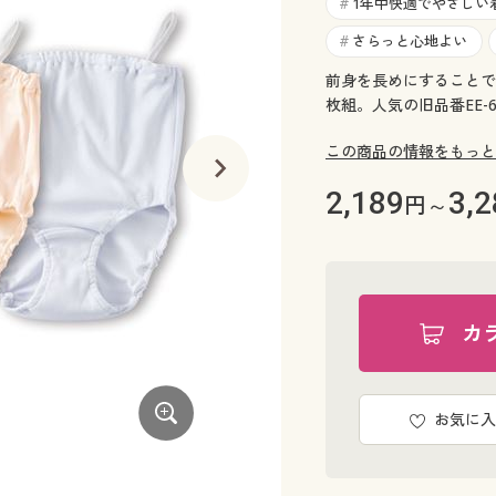
1年中快適でやさしい
#
さらっと心地よい
#
前身を長めにすることで
枚組。人気の旧品番EE-
この商品の情報をもっと
2,189
3,2
円～
カ
お気に入
B((グレー杢同色3枚組))