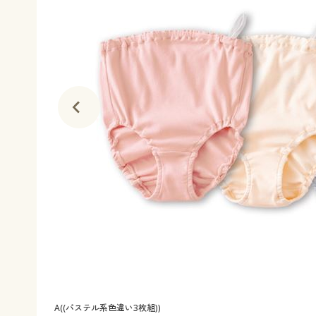
A((パステル系色違い3枚組))