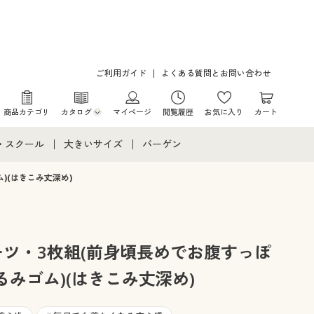
ご利用ガイド
よくある質問とお問い合わせ
商品カテゴリ
カタログ
マイページ
閲覧履歴
お気に入り
カート
カタログ・チラシからのご注文
・スクール
大きいサイズ
バーゲン
デジタルカタログ
て
・スクールすべて
大きいサイズ通販すべて
バーゲンセール
)(はきこみ丈深め)
カタログ無料プレゼント
メント
・学生服
大きいサイズ レディース服
シークレットセール
ニア・ティーンズ下着
大きいサイズ レディース下着
ーツ・3枚組(前身頃長めでお腹すっぽ
みゴム)(はきこみ丈深め)
大きいサイズ メンズ