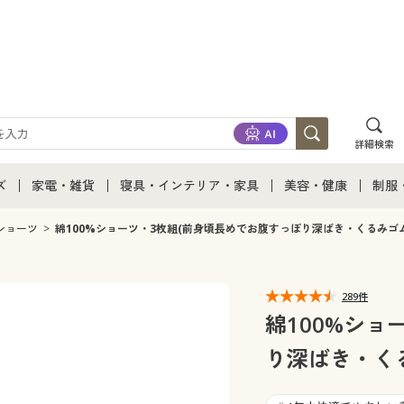
詳細検索
ズ
家電・雑貨
寝具・インテリア・家具
美容・健康
制服
て
ズ通販すべて
家電・雑貨すべて
寝具・インテリア・家具通販すべて
美容・健康通販すべ
制服
ショーツ
綿100%ショーツ・3枚組(前身頃長めでお腹すっぽり深ばき・くるみゴム
ズファッション
家電
家具・収納
美容・健康・サプリ
制服
289件
ズ下着
キッチン・雑貨・日用品
寝具・ベッド
ジュ
綿100%ショ
り深ばき・くる
着
カーテン・ラグ・ファブリック