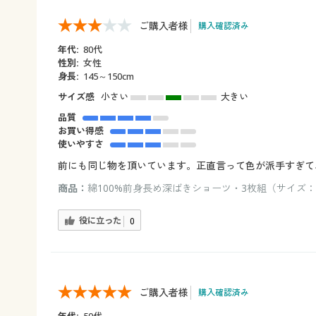
ご購入者様
購入確認済み
年代:
80代
性別:
女性
身長:
145～150cm
サイズ感
小さい
大きい
品質
お買い得感
使いやすさ
前にも同じ物を頂いています。正直言って色が派手すぎて
商品：
綿100%前身長め深ばきショーツ・3枚組（サイズ：M
役に立った
0
ご購入者様
購入確認済み