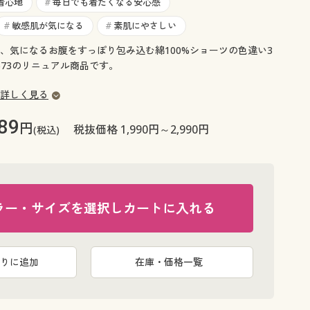
大きいサイズ 事務・制服
着心地
毎日でも着たくなる安心感
#
敏感肌が気になる
素肌にやさしい
#
#
、気になるお腹をすっぽり包み込む綿100%ショーツの色違い3
673のリニュアル商品です。
詳しく見る
89
円
税抜価格 1,990円～2,990円
(税込)
ラー・サイズを選択しカートに入れる
りに追加
在庫・価格一覧
前身頃長め