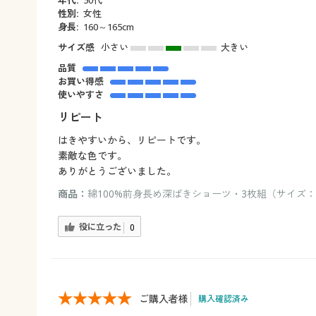
年代:
50代
性別:
女性
身長:
160～165cm
サイズ感
小さい
大きい
品質
お買い得感
使いやすさ
リピート
はきやすいから、リピートです。
素敵な色です。
ありがとうございました。
商品：
綿100%前身長め深ばきショーツ・3枚組（サイズ：3L
役に立った
0
ご購入者様
購入確認済み