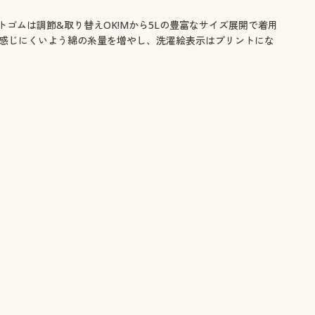
ゴムは調節&取り替えOK!Mから5Lの豊富なサイズ展開で着用
薄く感じにくいよう綿の糸量を増やし、洗濯絵表示はプリントにな