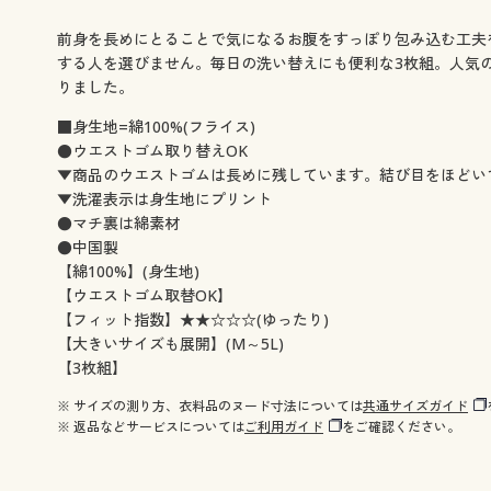
前身を長めにとることで気になるお腹をすっぽり包み込む工夫を
する人を選びません。毎日の洗い替えにも便利な3枚組。人気の
りました。
■身生地=綿100%(フライス)
●ウエストゴム取り替えOK
▼商品のウエストゴムは長めに残しています。結び目をほどい
▼洗濯表示は身生地にプリント
●マチ裏は綿素材
●中国製
【綿100%】(身生地)
【ウエストゴム取替OK】
【フィット指数】★★☆☆☆(ゆったり)
【大きいサイズも展開】(M～5L)
【3枚組】
※ サイズの測り方、衣料品のヌード寸法については
共通サイズガイド
※ 返品などサービスについては
ご利用ガイド
をご確認ください。