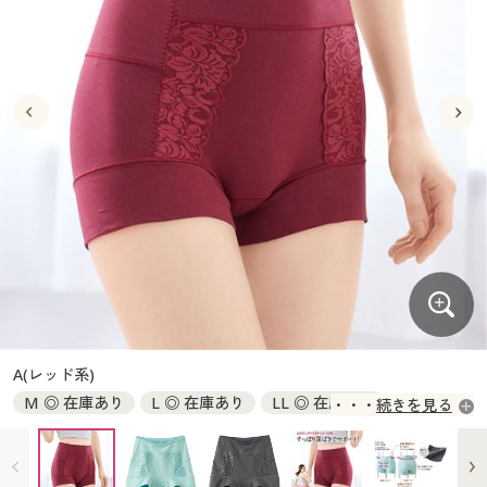
大きいサイズ
制服・スクールすべて
美容・健康・サプリメント
寝具・ベッド
制服・スクール
美容・健康通販すべて
家具・収納
キッチン・雑貨・日用品
バーゲン
大きいサイズ通販すべて
制服・学生服
カーテン・ラグ・ファブリック
大きいサイズ
制服・スクールすべて
美容・健康・サプリメント
寝具・ベッド
詳細検索
バーゲンセール
大きいサイズ レディース服
ジュニア・ティーンズ下着
バーゲン
大きいサイズ通販すべて
制服・学生服
カーテン・ラグ・ファブリック
商品カテゴリ一覧
シークレットセール
大きいサイズ レディース下着
詳細検索
バーゲンセール
大きいサイズ レディース服
ジュニア・ティーンズ下着
カタログ
大きいサイズ メンズ
商品カテゴリ一覧
シークレットセール
大きいサイズ レディース下着
カタログ・チラシからのご注文
カタログ
大きいサイズ 事務・制服
大きいサイズ メンズ
デジタルカタログ
カタログ・チラシからのご注文
A(レッド系)
大きいサイズ 事務・制服
M ◎ 在庫あり
L ◎ 在庫あり
LL ◎ 在庫あり
続きを見る
カタログ無料プレゼント
デジタルカタログ
3L ◎ 在庫あり
会員メニュー