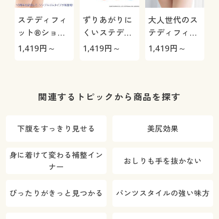
ステディフィ
ずりあがりに
大人世代のス
ット®ショー
くいステディ
テディフィッ
ツ(はきこみ丈
フィット®シ
ト®ショーツ
1,419
円～
1,419
円～
1,419
円～
深め・シンプ
ョーツ(綿混・
(はきこみ丈深
ルゴムタイプ)
足口レース・
め)
はきこみ丈浅
め)
関連するトピックから商品を探す
下腹をすっきり見せる
美尻効果
身に着けて変わる補整イン
おしりも手を抜かない
ナー
ぴったりがきっと見つかる
パンツスタイルの強い味方