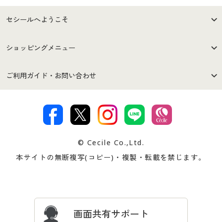
セシールへようこそ
はじめての方へ
ご利用環境について
ショッピングメニュー
セシールご利用規約
プライバシーポリシー
商品カテゴリ
バーゲンセール
ご利用ガイド・お問い合わせ
特定商取引法に基づく表示
古物営業法に基づく表示
カタログ・チラシからのご注
デジタルカタログ
ご注文は
お届けは
文
著作権・商標について
会社案内
交換・返品は
お支払は
カタログ無料プレゼント
特集一覧
© Cecile Co.,Ltd.
会員登録・お客様情報変更に
お客様番号・パスワードをお
本サイトの無断複写(コピー)・複製・転載を禁じます。
プレゼント＆キャンペーン
サイトマップ
ついて
忘れの場合
サイズガイド
よくある質問とお問い合わせ
画面共有サポート