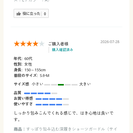
役に立った
0
2026-07-28
ご購入者様
購入確認済み
年代:
60代
性別:
女性
身長:
150～155cm
普段のサイズ:
SかM
サイズ感
小さい
大きい
品質
お買い得感
使いやすさ
しっかり包みこんでくれる感じで、はき心地は良いで
す。
商品：
すっぽり包み込む深履きショーツガードル（サイ