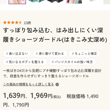
カタログ無料プレゼント
マイページ
会員メニュー
閲覧履歴
173件
マイページ
すっぽり包み込む、はみ出しにくい深
お気に入り
履きショーツガードル(はきこみ丈深め)
閲覧履歴
サポート
お気に入り
食い込まない
身に着けて変わる
ちょこっと補正
#
#
#
ご利用ガイド
気になるボディを整える
パンツスタイルの強い味方
#
#
サポート
一枚ばきOKだから気軽にプチ補整!すっぽり包み込む深履き設計
よくある質問とお問い合わせ
ご利用ガイド
で、段差を作らせずにすっきり整えるショーツガードル
この商品の情報をもっと詳しく見る
よくある質問とお問い合わせ
1,639
1,969
円、
円
税抜価格 1,490
(税込)
円、1,790円