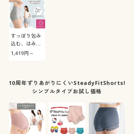
すっぽり包み
込む、はみ出
しにくいショ
1,419
円～
ーツ(はきこみ
丈深め)
10周年ずりあがりにくいSteadyFitShorts!
シンプルタイプお試し価格