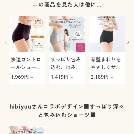
この商品を見た人は他に…
快適コントロ
すっぽり包み
骨盤まわりを
ールショーツ/
込む、はみ出
やさしくサポ
下腹を心地よ
しにくいショ
ートするショ
1,969
円～
1,419
円～
2,189
円～
1
くおさえる(は
ーツ(はきこみ
ーツ(はきこみ
きこみ丈深め)
丈深め)
丈深め)
ド
hibiyuuさんコラボデザイン■すっぽり深々
と包み込むショーツ■