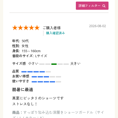
詳細フィルター
2026-08-02
ご購入者様
購入確認済み
年代:
50代
性別:
女性
身長:
155～160cm
普段のサイズ:
Lサイズ
サイズ感
小さい
大きい
品質
お買い得感
使いやすさ
酷暑に最適
真夏にピッタリのショーツです
ストレスなし！
商品：
すっぽり包み込む深履きショーツガードル（サイ
ズ：L / カラー：A）