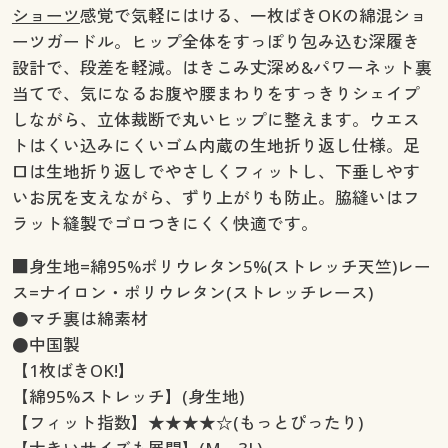
ショーツ
感覚で気軽にはける、一枚ばきOKの綿混ショ
ーツガードル。ヒップ全体をすっぽり包み込む深履き
設計で、段差を軽減。はきこみ丈深め&パワーネット裏
当てで、気になるお腹や腰まわりをすっきりシェイプ
しながら、立体裁断で丸いヒップに整えます。ウエス
トはくい込みにくいゴム内蔵の生地折り返し仕様。足
口は生地折り返しでやさしくフィットし、下垂しやす
いお尻を支えながら、ずり上がりも防止。脇縫いはフ
ラット縫製でゴロつきにくく快適です。
■身生地=綿95%ポリウレタン5%(ストレッチ天竺)レー
ス=ナイロン・ポリウレタン(ストレッチレース)
●マチ裏は綿素材
●中国製
【1枚ばきOK!】
【綿95%ストレッチ】(身生地)
【フィット指数】★★★★☆(もっとぴったり)