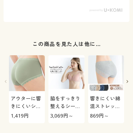
この商品を見た人は他に…
アウターに響
脇をすっきり
響きにくい綿
きにくいショ
整えるシーム
混ストレッチ
ーツ/まあるい
レスカップブ
レーシィショ
1,419
円
3,069
円～
869
円～
2
お尻にフィッ
ラ/涼しげレー
ーツ(デイリー
トする(3Dヒ
ス(スーパース
ヒップス®)