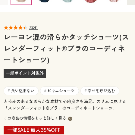
カタログ無料プレゼント
マイページ
会員メニュー
閲覧履歴
232件
マイページ
レーヨン混の滑らかタッチショーツ(ス
お気に入り
レンダーフィット®ブラのコーディネ
閲覧履歴
ートショーツ)
サポート
お気に入り
ご利用ガイド
一部ポイント対象外
サポート
よくある質問とお問い合わせ
食い込まない
ビキニショーツ
幸せを呼び込む
#
#
#
ご利用ガイド
とろみのあるなめらかな素材で心地良さも満足。スリムに見せる
「スレンダーフィット®ブラ」のコーディネートショーツ。
よくある質問とお問い合わせ
この商品の情報をもっと詳しく見る
一部SALE 最大35%OFF