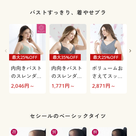
ップ)(やや深
トレッチカッ
(綿混ストレッ
ばきタイプ)
プ)(ソフトワ
チ・はきこみ
バストすっきり、着やせブラ
イヤー入り・
丈浅め)
3/4モールド
カップ)
最大25%OFF
最大35%OFF
最大25%OFF
内向きバスト
内向きバスト
ボリュームお
のスレンダー
のスレンダー
さえてスッキ
フィット®ブ
フィット®ブ
リブラ(ノンワ
2,046
円～
1,771
円～
2,871
円～
3
ラ(ソフトワイ
ラ(ソフトワイ
イヤー・フル
ヤー入り・
ヤー入り・
カップ)
3/4カップ)
3/4カップ)
セシールのベーシックタイツ