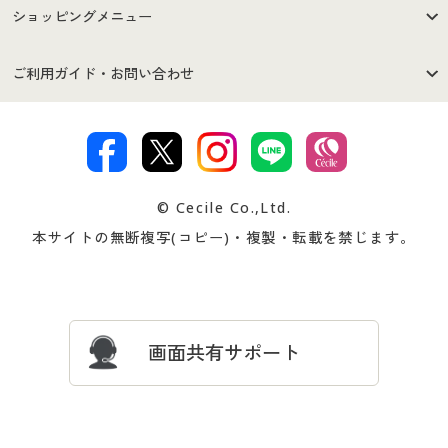
はじめての方へ
ご利用環境について
ショッピングメニュー
セシールご利用規約
プライバシーポリシー
商品カテゴリ
バーゲンセール
ご利用ガイド・お問い合わせ
特定商取引法に基づく表示
古物営業法に基づく表示
カタログ・チラシからのご注
デジタルカタログ
ご注文は
お届けは
文
著作権・商標について
会社案内
交換・返品は
お支払は
カタログ無料プレゼント
特集一覧
© Cecile Co.,Ltd.
会員登録・お客様情報変更に
お客様番号・パスワードをお
本サイトの無断複写(コピー)・複製・転載を禁じます。
プレゼント＆キャンペーン
サイトマップ
ついて
忘れの場合
サイズガイド
よくある質問とお問い合わせ
画面共有サポート