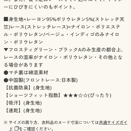
ーにひびきにくいのもポイント。
■身生地=レーヨン95%ポリウレタン5%(ストレッチ天
竺)レース(ストレッチレース)=ナイロン・ポリエステ
ル・ポリウレタン/ベージュ・インディゴのみナイロ
ン・ポリウレタン
▼フロスティグリーン・ブラックAのみ生産の都合上、
レースの混率がナイロン・ポリウレタン・その他とな
る場合があります
●マチ裏は綿混素材
●中国製(フロントレース:日本製)
【抗菌防臭】(身生地)
【ショーツフィット指数】★★★☆☆(ぴったり)
【吸汗】(身生地)
【速乾】(身生地)
※ サイズの測り方、衣料品のヌード寸法については
共通サイズガイ
ド
をご確認ください。