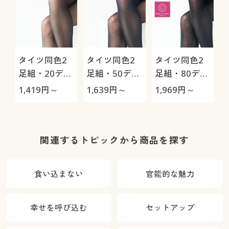
タイツ同色2
タイツ同色2
タイツ同色2
足組・20デニ
足組・50デニ
足組・80デニ
ール(静電気防
ール(静電気防
ール(静電気防
1,419
円～
1,639
円～
1,969
円～
止加工・つま
止加工・つま
止加工)(TLサ
先補強)(日本
先補強)(TLサ
イズ)(日本製)
製)
イズ)(日本製)
関連するトピックから商品を探す
食い込まない
官能的な魅力
幸せを呼び込む
セットアップ