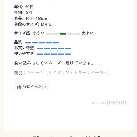
年代:
50代
性別:
女性
身長:
160～165cm
普段のサイズ:
MかＬ
サイズ感
小さい
大きい
品質
お買い得感
使いやすさ
食い込みもなくスムーズに履けています。
商品：
ショーツ（サイズ：M / カラー：ベージュ）
役に立った
0