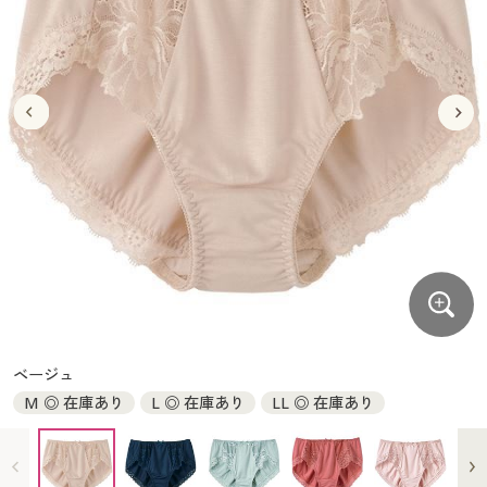
大きいサイズ
制服・スクールすべて
美容・健康・サプリメント
寝具・ベッド
制服・スクール
美容・健康通販すべて
家具・収納
キッチン・雑貨・日用品
バーゲン
大きいサイズ通販すべて
制服・学生服
カーテン・ラグ・ファブリック
大きいサイズ
制服・スクールすべて
美容・健康・サプリメント
寝具・ベッド
詳細検索
バーゲンセール
大きいサイズ レディース服
ジュニア・ティーンズ下着
バーゲン
大きいサイズ通販すべて
制服・学生服
カーテン・ラグ・ファブリック
商品カテゴリ一覧
シークレットセール
大きいサイズ レディース下着
詳細検索
バーゲンセール
大きいサイズ レディース服
ジュニア・ティーンズ下着
カタログ
大きいサイズ メンズ
商品カテゴリ一覧
シークレットセール
大きいサイズ レディース下着
カタログ・チラシからのご注文
カタログ
大きいサイズ 事務・制服
大きいサイズ メンズ
デジタルカタログ
カタログ・チラシからのご注文
ベージュ
大きいサイズ 事務・制服
M ◎ 在庫あり
L ◎ 在庫あり
LL ◎ 在庫あり
カタログ無料プレゼント
デジタルカタログ
会員メニュー