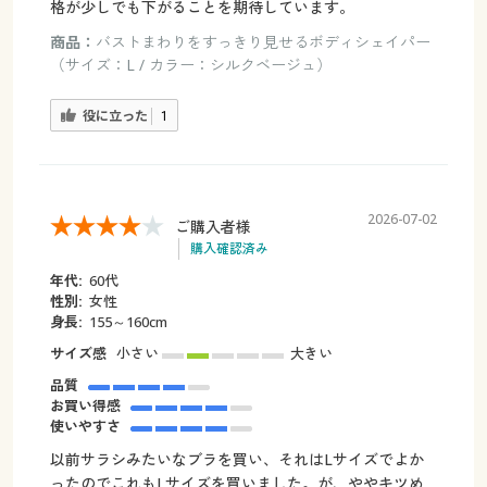
格が少しでも下がることを期待しています。
商品：
バストまわりをすっきり見せるボディシェイパー
（サイズ：L / カラー：シルクベージュ）
役に立った
1
2026-07-02
ご購入者様
購入確認済み
年代:
60代
性別:
女性
身長:
155～160cm
サイズ感
小さい
大きい
品質
お買い得感
使いやすさ
以前サラシみたいなブラを買い、それはLサイズでよか
ったのでこれもLサイズを買いました。が、ややキツめ