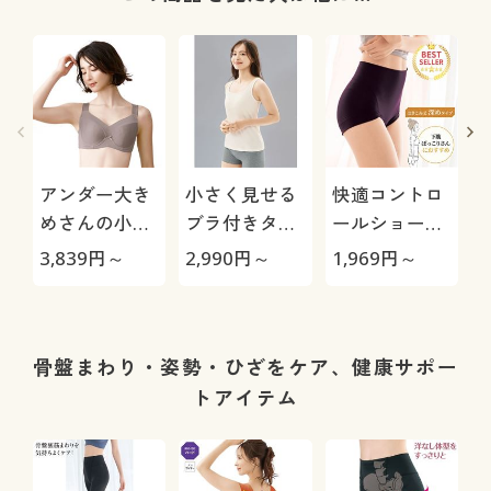
アンダー大き
小さく見せる
快適コントロ
めさんの小さ
ブラ付きタン
ールショーツ/
く見せるブラ
クトップ(ノン
下腹を心地よ
3,839
円～
2,990
円～
1,969
円～
3
(ワイヤー入
ワイヤー)
くおさえる(は
り・フルカッ
きこみ丈深め)
プ)
骨盤まわり・姿勢・ひざをケア、健康サポー
トアイテム