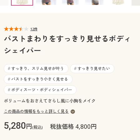
カタログ無料プレゼント
マイページ
会員メニュー
閲覧履歴
12件
マイページ
バストまわりをすっきり見せるボディ
お気に入り
シェイパー
閲覧履歴
サポート
お気に入り
すっきり、スリム見せが叶う
すっきり見せたい
#
#
ご利用ガイド
バストをすっきり小さく見せる
#
サポート
ボディスーツ・ボディシェイパー
#
よくある質問とお問い合わせ
ご利用ガイド
ボリュームをおさえてさらし風に小胸をメイク
この商品の情報をもっと詳しく見る
よくある質問とお問い合わせ
5,280
円
税抜価格 4,800円
(税込)