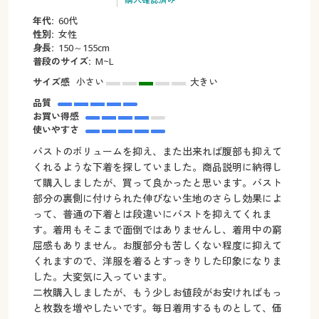
年代:
60代
性別:
女性
身長:
150～155cm
普段のサイズ:
M~L
サイズ感
小さい
大きい
品質
お買い得感
使いやすさ
バストのボリュームを抑え、また出来れば腹部も抑えて
くれるような下着を探していました。商品説明に納得し
て購入しましたが、買って良かったと思います。バスト
部分の裏側に付けられた伸びない生地のさらし効果によ
って、普通の下着とは段違いにバストを抑えてくれま
す。着用もそこまで面倒ではありませんし、着用中の窮
屈感もありません。お腹部分も苦しくない程度に抑えて
くれますので、洋服を着るとすっきりした印象になりま
した。大変気に入っています。
二枚購入しましたが、もう少しお値段がお安ければもっ
と枚数を増やしたいです。毎日着用するものとして、価