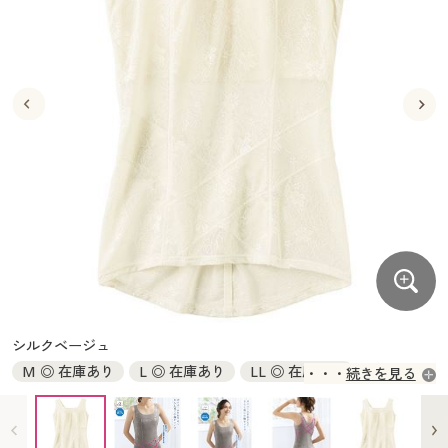
大きいサイズ
制服・スクールすべて
美容・健康・サプリメント
寝具・ベッド
制服・スクール
美容・健康通販すべて
家具・収納
キッチン・雑貨・日用品
バーゲン
大きいサイズ通販すべて
制服・学生服
カーテン・ラグ・ファブリック
大きいサイズ
制服・スクールすべて
美容・健康・サプリメント
寝具・ベッド
詳細検索
バーゲンセール
大きいサイズ レディース服
ジュニア・ティーンズ下着
バーゲン
大きいサイズ通販すべて
制服・学生服
カーテン・ラグ・ファブリック
商品カテゴリ一覧
シークレットセール
大きいサイズ レディース下着
詳細検索
バーゲンセール
大きいサイズ レディース服
ジュニア・ティーンズ下着
カタログ
大きいサイズ メンズ
商品カテゴリ一覧
シークレットセール
大きいサイズ レディース下着
カタログ・チラシからのご注文
カタログ
大きいサイズ 事務・制服
大きいサイズ メンズ
デジタルカタログ
カタログ・チラシからのご注文
シルクベージュ
大きいサイズ 事務・制服
M ◎ 在庫あり
L ◎ 在庫あり
LL ◎ 在庫あり
続きを見る
カタログ無料プレゼント
デジタルカタログ
3L ◎ 在庫あり
4L ◎ 在庫あり
会員メニュー