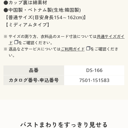
●カップ裏は綿素材
●中国製・ベトナム製(生地:韓国製)
【普通サイズ(目安身長154～162cm)】
【ミディアムタイプ】
※ サイズの測り方、衣料品のヌード寸法については
共通サイズガイ
ド
をご確認ください。
※ 返品などサービスについては
ご利用ガイド
をご確認くださ
い。
品番
DS-166
カタログ番号-申込番号
7501-151583
バストまわりをすっきり見せる