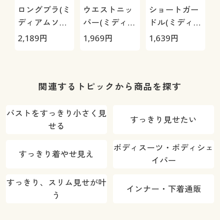
ロングブラ(ミ
ウエストニッ
ショートガー
ディアムソフ
パー(ミディア
ドル(ミディア
トタイプ・ソ
ムソフトタイ
ムソフトタイ
2,189
円
1,969
円
1,639
円
1
フトワイヤー
プ)
プ)
入り)
1
関連するトピックから商品を探す
バストをすっきり小さく見
すっきり見せたい
せる
ボディスーツ・ボディシェ
すっきり着やせ見え
イパー
すっきり、スリム見せが叶
インナー・下着通販
う