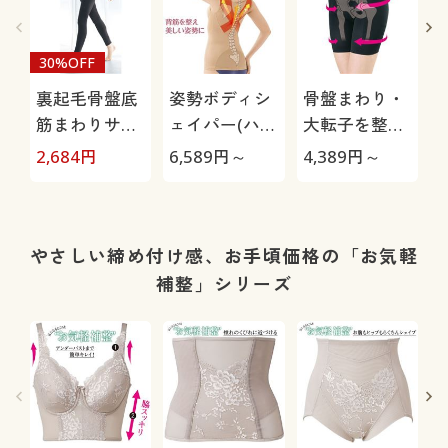
30%OFF
裏起毛骨盤底
姿勢ボディシ
骨盤まわり・
筋まわりサポ
ェイパー(ハー
大転子を整え
ートレギンス
ドタイプ・ノ
るロングガー
2,684
円
6,589
円～
4,389
円～
5
9分丈(ミディ
ンワイヤー)
ドル(ミディア
アムソフトタ
ムソフトタイ
イプ)
プ・股下約
16cm)
やさしい締め付け感、お手頃価格の「お気軽
補整」シリーズ