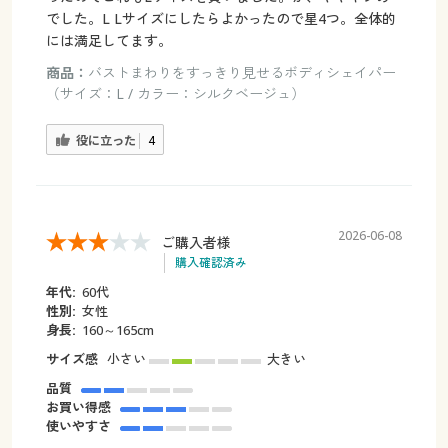
でした。L Lサイズにしたらよかったので星4つ。全体的
には満足してます。
商品：
バストまわりをすっきり見せるボディシェイパー
（サイズ：L / カラー：シルクベージュ）
役に立った
4
2026-06-08
ご購入者様
購入確認済み
年代:
60代
性別:
女性
身長:
160～165cm
サイズ感
小さい
大きい
品質
お買い得感
使いやすさ