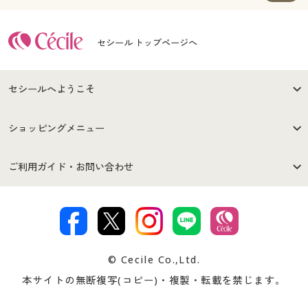
セシール トップページへ
セシールへようこそ
はじめての方へ
ご利用環境について
ショッピングメニュー
セシールご利用規約
プライバシーポリシー
商品カテゴリ
バーゲンセール
ご利用ガイド・お問い合わせ
特定商取引法に基づく表示
古物営業法に基づく表示
カタログ・チラシからのご注
デジタルカタログ
ご注文は
お届けは
文
著作権・商標について
会社案内
交換・返品は
お支払は
カタログ無料プレゼント
特集一覧
© Cecile Co.,Ltd.
会員登録・お客様情報変更に
お客様番号・パスワードをお
本サイトの無断複写(コピー)・複製・転載を禁じます。
プレゼント＆キャンペーン
サイトマップ
ついて
忘れの場合