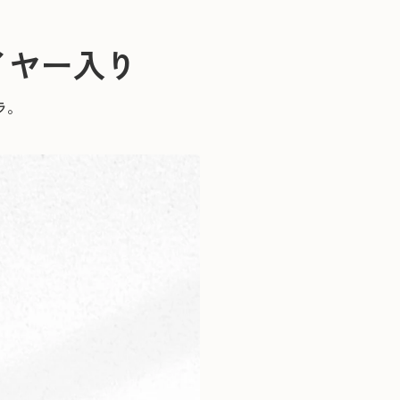
イヤー入り
ラ。