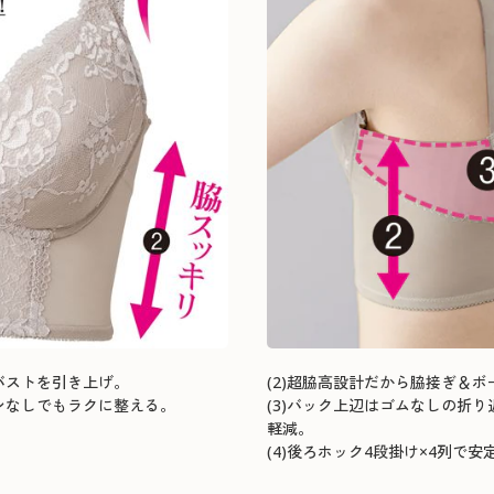
バストを引き上げ。
(2)超脇高設計だから脇接ぎ＆
ーンなしでもラクに整える。
(3)バック上辺はゴムなしの折
軽減。
(4)後ろホック4段掛け×4列で安