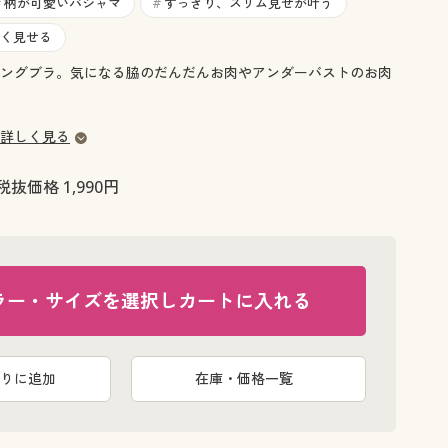
大きいサイズ 事務・制服
柄が可愛いパジャマ
すっきり、スリム見せが叶う
#
#
く見せる
ングブラ。気になる脇のだんだんお肉やアンダーバストのお肉
詳しく見る
税抜価格 1,990円
ラー・サイズを選択しカートに入れる
りに追加
在庫・価格一覧
グレージュ 