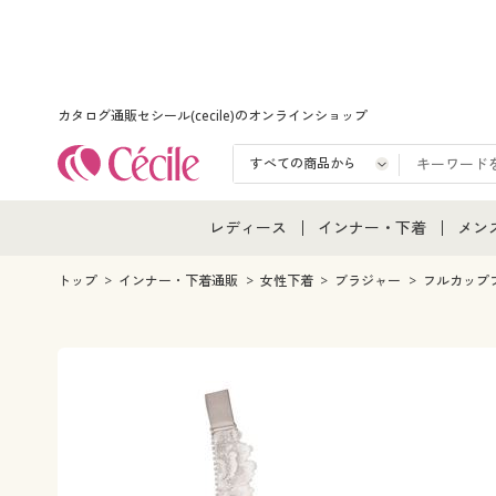
カタログ通販セシール(cecile)のオンラインショップ
レディース
インナー・下着
メン
レディース通販すべて
インナー・下着通販すべ
メン
トップ
インナー・下着通販
女性下着
ブラジャー
フルカップ
レディースファッション
女性下着
メン
女性下着
メンズ下着
メン
ジュニア・ティーンズ下