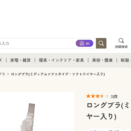
詳細検索
ズ
家電・雑貨
寝具・インテリア・家具
美容・健康
制服
て
ズ通販すべて
家電・雑貨すべて
寝具・インテリア・家具通販すべて
美容・健康通販すべ
制服
ブラ
ロングブラ(ミディアムソフトタイプ・ソフトワイヤー入り)
ズファッション
家電
家具・収納
美容・健康・サプリ
制服
10件
ズ下着
キッチン・雑貨・日用品
寝具・ベッド
ジュ
ロングブラ(
ヤー入り)
着
カーテン・ラグ・ファブリック