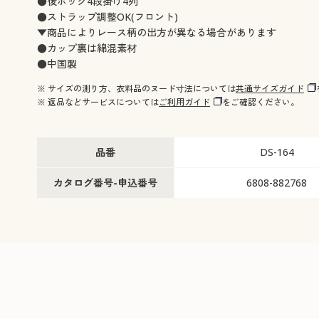
●後ホック4段掛け4列
●ストラップ調整OK(フロント)
▼商品によりレース柄の出方が異なる場合があります
●カップ裏は綿混素材
●中国製
※ サイズの測り方、衣料品のヌード寸法については
共通サイズガイド
※ 返品などサービスについては
ご利用ガイド
をご確認ください。
品番
DS-164
カタログ番号-申込番号
6808-882768