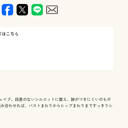
ラクに整え
ズはこちら
ェイプ。段差のないシルエットに整え、跡がつきにくいのもポ
組み合わせれば、バストまわりからヒップまわりまですっきりシ