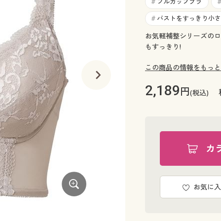
フルカップブラ
#
バストをすっきり小さ
#
お気軽補整シリーズのロ
もすっきり!
この商品の情報をもっと
2,189
円
(税込)
カ
お気に入
気になる脇のお肉すっきりロクグブラ