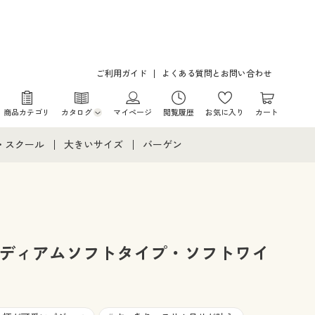
ご利用ガイド
よくある質問とお問い合わせ
商品カテゴリ
カタログ
マイページ
閲覧履歴
お気に入り
カート
カタログ・チラシからのご注文
・スクール
大きいサイズ
バーゲン
デジタルカタログ
て
・スクールすべて
大きいサイズ通販すべて
バーゲンセール
カタログ無料プレゼント
メント
・学生服
大きいサイズ レディース服
シークレットセール
ニア・ティーンズ下着
大きいサイズ レディース下着
ミディアムソフトタイプ・ソフトワイ
大きいサイズ メンズ