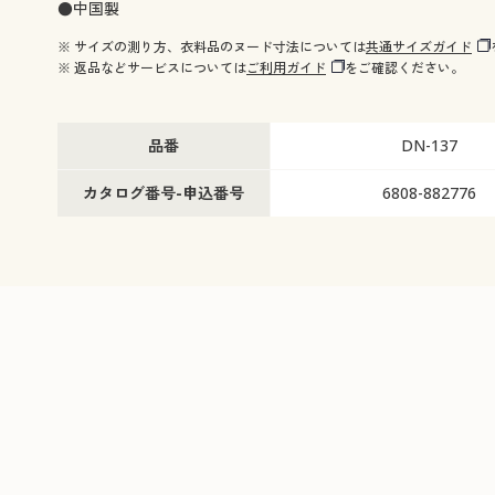
●中国製
※ サイズの測り方、衣料品のヌード寸法については
共通サイズガイド
※ 返品などサービスについては
ご利用ガイド
をご確認ください。
品番
DN-137
カタログ番号-申込番号
6808-882776