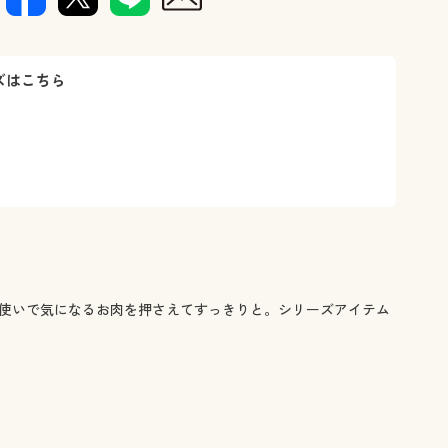
おさえる。(
ズはこちら
重使いで気になるお肉を押さえてすっきりと。シリーズアイテム