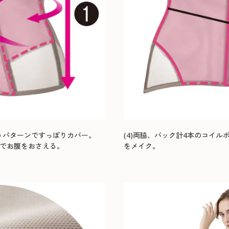
覆うパターンですっぽりカバー。
(4)両脇、バック計4本のコイ
てでお腹をおさえる。
をメイク。
。