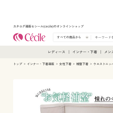
カタログ通販セシール(cecile)のオンラインショップ
レディース
インナー・下着
メン
レディース通販すべて
インナー・下着通販すべ
メン
トップ
インナー・下着通販
女性下着
補整下着
ウエストニッ
レディースファッション
女性下着
メン
女性下着
メンズ下着
メン
ジュニア・ティーンズ下