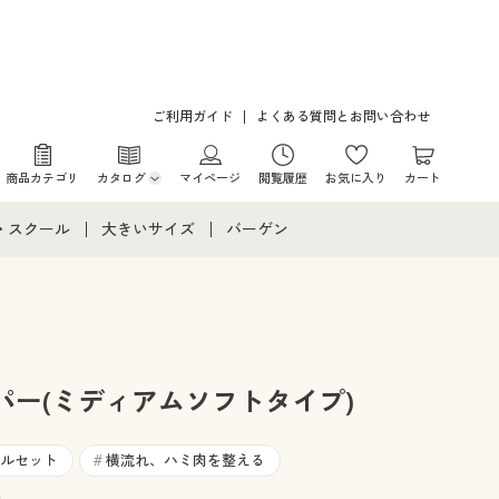
ご利用ガイド
よくある質問とお問い合わせ
商品カテゴリ
カタログ
マイページ
閲覧履歴
お気に入り
カート
カタログ・チラシからのご注文
・スクール
大きいサイズ
バーゲン
デジタルカタログ
て
・スクールすべて
大きいサイズ通販すべて
バーゲンセール
カタログ無料プレゼント
メント
・学生服
大きいサイズ レディース服
シークレットセール
ニア・ティーンズ下着
大きいサイズ レディース下着
パー(ミディアムソフトタイプ)
大きいサイズ メンズ
ルセット
横流れ、ハミ肉を整える
#