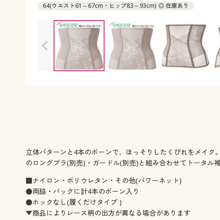
64(ウエスト61～67cm・ヒップ83～93cm) ◎ 在庫あり
70(ウエスト67～73cm・ヒップ86～96cm) ◎ 在庫あり
76(ウエスト73～79cm・ヒップ89～99cm) ◎ 在庫あり
82(ウエスト78～86cm・ヒップ91～103cm) ◎ 在庫あり
90(ウエスト86～94cm・ヒップ94～106cm) ◎ 在庫あり
立体パターンと4本のボーンで、ほっそりしたくびれをメイク
のロングプラ(別売)・ガードル(別売)と組み合わせてトータル
■ナイロン・ポリウレタン・その他(パワーネット)
●両脇・バックに計4本のボーン入り
●ホックなし(履くだけタイプ )
▼商品によりレース柄の出方が異なる場合があります