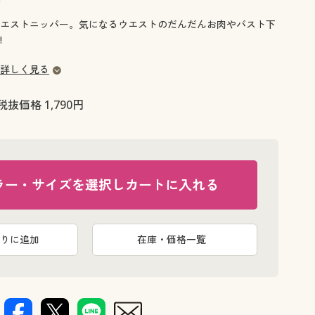
大きいサイズ 事務・制服
エストニッパー。気になるウエストのだんだんお肉やバスト下
!
詳しく見る
税抜価格 1,790円
ラー・サイズを選択しカートに入れる
りに追加
在庫・価格一覧
を♪
(1)アンダ