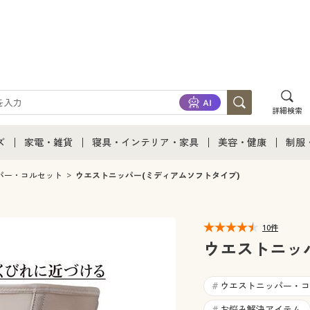
詳細検索
ズ
家電・雑貨
寝具・インテリア・家具
美容・健康
制服
て
ズ通販すべて
家電・雑貨すべて
寝具・インテリア・家具通販すべて
美容・健康通販すべ
制服
パー・コルセット
ウエストニッパー(ミディアムソフトタイプ)
ズファッション
家電
家具・収納
美容・健康・サプリ
制服
10件
ズ下着
キッチン・雑貨・日用品
寝具・ベッド
ジュ
ウエストニッ
着
カーテン・ラグ・ファブリック
ウエストニッパー・コ
#
お悩み解決アイテム
#