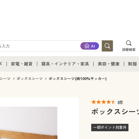
詳細検索
ズ
家電・雑貨
寝具・インテリア・家具
美容・健康
制服
て
ズ通販すべて
家電・雑貨すべて
寝具・インテリア・家具通販すべて
美容・健康通販すべ
制服
シーツ
ボックスシーツ
ボックスシーツ(綿100%サッカー)
ズファッション
家電
家具・収納
美容・健康・サプリ
制服
8件
ズ下着
キッチン・雑貨・日用品
寝具・ベッド
ジュ
ボックスシーツ
着
カーテン・ラグ・ファブリック
一部ポイント対象外