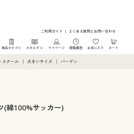
ご利用ガイド
よくある質問とお問い合わせ
商品カテゴリ
カタログ
マイページ
閲覧履歴
お気に入り
カート
カタログ・チラシからのご注文
・スクール
大きいサイズ
バーゲン
デジタルカタログ
て
・スクールすべて
大きいサイズ通販すべて
バーゲンセール
カタログ無料プレゼント
メント
・学生服
大きいサイズ レディース服
シークレットセール
ニア・ティーンズ下着
大きいサイズ レディース下着
(綿100%サッカー)
大きいサイズ メンズ