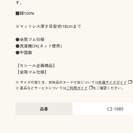
す。
■綿100%
※マットレス厚さ目安:約18cmまで
●全周ゴム仕様
●洗濯機OK(ネット使用)
●中国製
【セシール企画商品】
【全周ゴム仕様】
※ サイズの測り方、衣料品のヌード寸法については
共通サイズガイド
※ 返品などサービスについては
ご利用ガイド
をご確認ください。
品番
CZ-1085