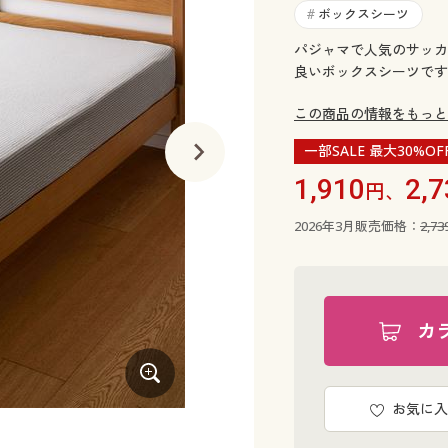
ボックスシーツ
#
パジャマで人気のサッカ
良いボックスシーツです
この商品の情報をもっと
一部SALE 最大30%OF
1,910
2,7
円、
2026年3月販売価格：
2,7
カ
お気に入
サックス