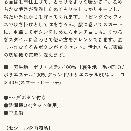
る面は毛布仕上げで、とろけるような暖かさに。なめ
らかな毛足が発熱したぬくもりをしっかりキープし、
冷たい外気からも守ってくれます。リビングやオフィ
スでひざ掛けとしてはもちろん、腰に巻いてスカート
に、羽織ってボタンをしめたらポンチョにも。くつろ
ぎスタイルに合わせて使い方をアレンジできます。お
しゃれなくるみボタンがアクセント。汚れたらご家庭
の洗濯機で気軽に洗えます。
■［表生地］ポリエステル100% ［裏生地］毛羽部分/
ポリエステル100% グランド/ポリエステル60% レーヨ
ン40%(スマートヒート®)
●3ケ所ボタン付き
●洗濯機OK(ネット使用)
●中国製
【セシール企画商品】