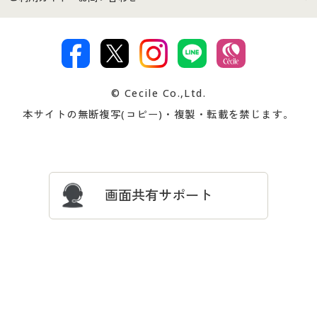
特定商取引法に基づく表示
古物営業法に基づく表示
カタログ・チラシからのご注
デジタルカタログ
ご注文は
お届けは
文
著作権・商標について
会社案内
交換・返品は
お支払は
カタログ無料プレゼント
特集一覧
© Cecile Co.,Ltd.
会員登録・お客様情報変更に
お客様番号・パスワードをお
本サイトの無断複写(コピー)・複製・転載を禁じます。
プレゼント＆キャンペーン
サイトマップ
ついて
忘れの場合
サイズガイド
よくある質問とお問い合わせ
画面共有サポート