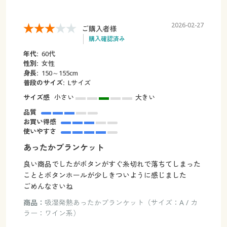
2026-02-27
ご購入者様
購入確認済み
年代:
60代
性別:
女性
身長:
150～155cm
普段のサイズ:
Lサイズ
サイズ感
小さい
大きい
品質
お買い得感
使いやすさ
あったかブランケット
良い商品でしたがボタンがすぐ糸切れで落ちてしまった
こととボタンホールが少しきついように感じました
ごめんなさいね
商品：
吸湿発熱あったかブランケット（サイズ：A / カ
ラー：ワイン系）