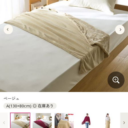
大きいサイズ
制服・スクールすべて
美容・健康・サプリメント
寝具・ベッド
制服・スクール
美容・健康通販すべて
家具・収納
キッチン・雑貨・日用品
バーゲン
大きいサイズ通販すべて
制服・学生服
カーテン・ラグ・ファブリック
大きいサイズ
制服・スクールすべて
美容・健康・サプリメント
寝具・ベッド
詳細検索
バーゲンセール
大きいサイズ レディース服
ジュニア・ティーンズ下着
バーゲン
大きいサイズ通販すべて
制服・学生服
カーテン・ラグ・ファブリック
商品カテゴリ一覧
シークレットセール
大きいサイズ レディース下着
詳細検索
バーゲンセール
大きいサイズ レディース服
ジュニア・ティーンズ下着
カタログ
大きいサイズ メンズ
商品カテゴリ一覧
シークレットセール
大きいサイズ レディース下着
カタログ・チラシからのご注文
カタログ
大きいサイズ 事務・制服
大きいサイズ メンズ
デジタルカタログ
カタログ・チラシからのご注文
ベージュ
大きいサイズ 事務・制服
A(130×80cm) ◎ 在庫あり
カタログ無料プレゼント
デジタルカタログ
会員メニュー