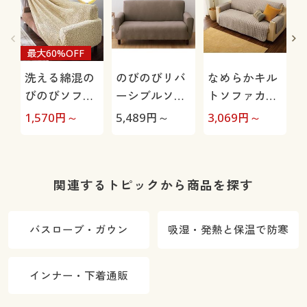
最大60%OFF
洗える綿混の
のびのびリバ
なめらかキル
びのびソファ
ーシブルソフ
トソファカバ
カバー(のびる
ァカバー
ー(中掛けタイ
1,570
円～
5,489
円～
3,069
円～
4
んフィット®)
プ)
ストレッチ生
地で着脱簡単
関連するトピックから商品を探す
バスローブ・ガウン
吸湿・発熱と保温で防寒
インナー・下着通販