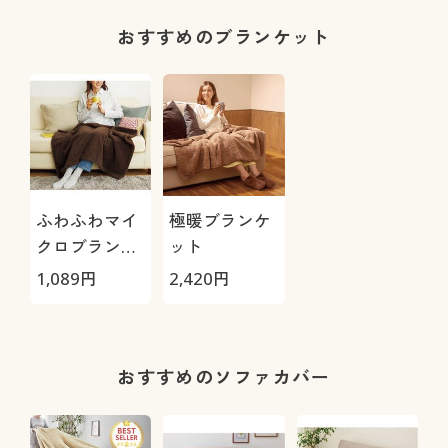
ったか/洗濯機
OK)
おすすめのブランケット
ふわふわマイ
極暖ブランケ
クロブランケ
ット
ット
1,089
円
2,420
円
おすすめのソファカバー