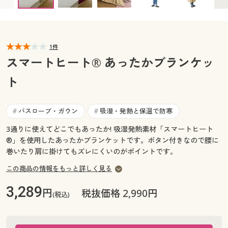
カタログ無料プレゼント
マイページ
会員メニュー
閲覧履歴
1件
マイページ
スマートヒート® あったかブランケッ
お気に入り
ト
閲覧履歴
サポート
お気に入り
バスローブ・ガウン
吸湿・発熱と保温で防寒
#
#
ご利用ガイド
3通りに使えてどこでもあったか! 吸湿発熱素材「スマートヒート
サポート
®」を使用したあったかブランケットです。ボタン付きなので腰に
巻いたり肩に掛けてもズレにくいのがポイントです。
よくある質問とお問い合わせ
ご利用ガイド
この商品の情報をもっと詳しく見る
よくある質問とお問い合わせ
3,289
円
税抜価格 2,990円
(税込)