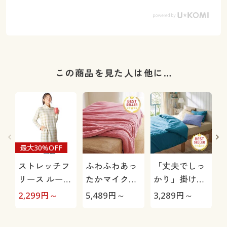
この商品を見た人は他に…
最大30%OFF
ストレッチフ
ふわふわあっ
「丈夫でしっ
リース ルーズ
たかマイクロ
かり」掛け布
ネックロング
2枚合わせ毛
団カバー(綿
極
2,299
円～
5,489
円～
3,289
円～
1
プルオーバー
布
100%ツイル)
(冷え対策/あ