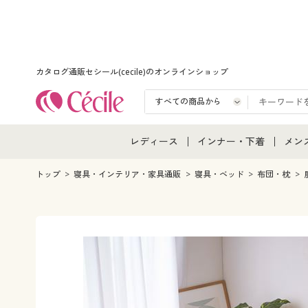
カタログ通販セシール(cecile)のオンラインショップ
レディース
インナー・下着
メン
レディース通販すべて
インナー・下着通販すべ
メン
トップ
寝具・インテリア・家具通販
寝具・ベッド
布団・枕
レディースファッション
女性下着
メン
女性下着
メンズ下着
メン
ジュニア・ティーンズ下