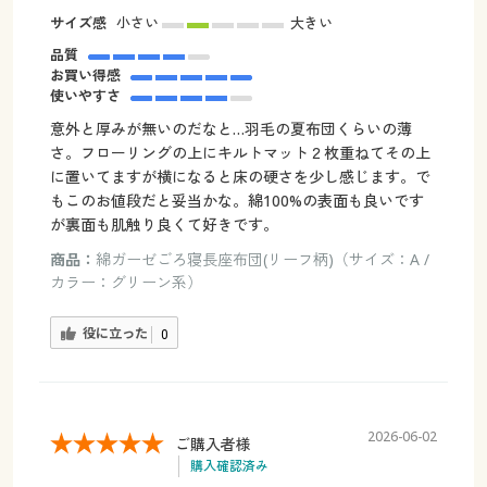
サイズ感
小さい
大きい
品質
お買い得感
使いやすさ
意外と厚みが無いのだなと…羽毛の夏布団くらいの薄
さ。フローリングの上にキルトマット２枚重ねてその上
に置いてますが横になると床の硬さを少し感じます。で
もこのお値段だと妥当かな。綿100%の表面も良いです
が裏面も肌触り良くて好きです。
商品：
綿ガーゼごろ寝長座布団(リーフ柄)（サイズ：A /
カラー：グリーン系）
役に立った
0
2026-06-02
ご購入者様
購入確認済み