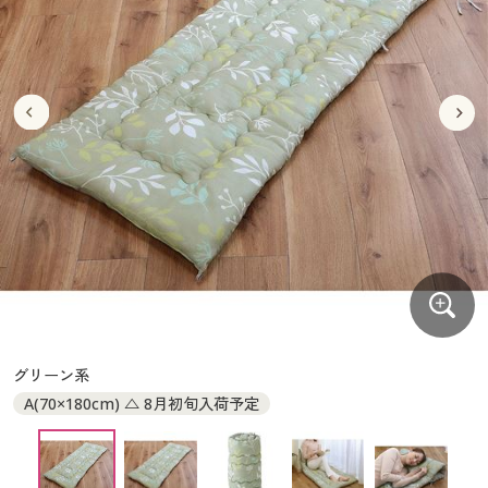
大きいサイズ
制服・スクールすべて
美容・健康・サプリメント
寝具・ベッド
制服・スクール
美容・健康通販すべて
家具・収納
キッチン・雑貨・日用品
バーゲン
大きいサイズ通販すべて
制服・学生服
カーテン・ラグ・ファブリック
大きいサイズ
制服・スクールすべて
美容・健康・サプリメント
寝具・ベッド
詳細検索
バーゲンセール
大きいサイズ レディース服
ジュニア・ティーンズ下着
バーゲン
大きいサイズ通販すべて
制服・学生服
カーテン・ラグ・ファブリック
商品カテゴリ一覧
シークレットセール
大きいサイズ レディース下着
詳細検索
バーゲンセール
大きいサイズ レディース服
ジュニア・ティーンズ下着
カタログ
大きいサイズ メンズ
商品カテゴリ一覧
シークレットセール
大きいサイズ レディース下着
カタログ・チラシからのご注文
カタログ
大きいサイズ 事務・制服
大きいサイズ メンズ
デジタルカタログ
カタログ・チラシからのご注文
グリーン系
大きいサイズ 事務・制服
A(70×180cm) △ 8月初旬入荷予定
カタログ無料プレゼント
デジタルカタログ
会員メニュー