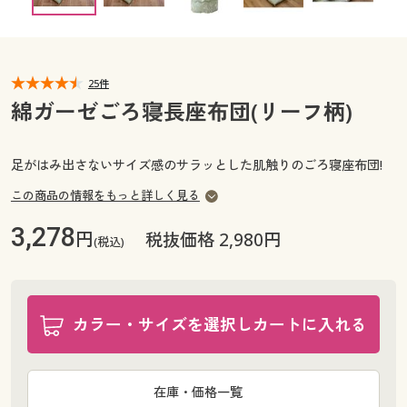
カタログ無料プレゼント
マイページ
会員メニュー
閲覧履歴
25件
マイページ
綿ガーゼごろ寝長座布団(リーフ柄)
お気に入り
閲覧履歴
足がはみ出さないサイズ感のサラッとした肌触りのごろ寝座布団!
サポート
お気に入り
この商品の情報をもっと詳しく見る
ご利用ガイド
3,278
円
サポート
税抜価格 2,980円
(税込)
よくある質問とお問い合わせ
ご利用ガイド
カラー・サイズを選択しカートに入れる
よくある質問とお問い合わせ
在庫・価格一覧