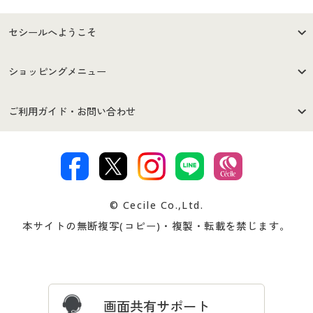
セシールへようこそ
はじめての方へ
ご利用環境について
ショッピングメニュー
セシールご利用規約
プライバシーポリシー
商品カテゴリ
バーゲンセール
ご利用ガイド・お問い合わせ
特定商取引法に基づく表示
古物営業法に基づく表示
カタログ・チラシからのご注
デジタルカタログ
ご注文は
お届けは
文
著作権・商標について
会社案内
交換・返品は
お支払は
カタログ無料プレゼント
特集一覧
© Cecile Co.,Ltd.
会員登録・お客様情報変更に
お客様番号・パスワードをお
本サイトの無断複写(コピー)・複製・転載を禁じます。
プレゼント＆キャンペーン
サイトマップ
ついて
忘れの場合
サイズガイド
よくある質問とお問い合わせ
画面共有サポート