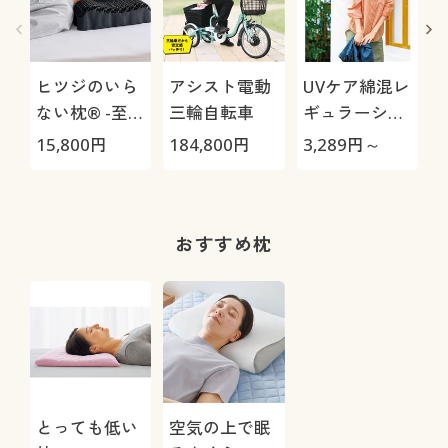
ヒツジのいら
アシスト電動
UVケア綿混レ
ない枕® -至
三輪自転車
ギュラーシャ
極-
ツ(UVカッ
15,800
円
184,800
円
3,289
円～
3
ト・洗濯機
OK・洗濯後シ
ワになりにく
1
い)
おすすめ枕
とっても低い
空気の上で眠