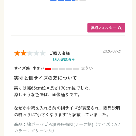
詳細フィルター
2026-07-21
ご購入者様
購入確認済み
サイズ感
小さい
大きい
実寸と側サイズの差について
実寸は幅65cm位✕長さ170cm位でした。
涼しそうな色味は、画像通りです。
なぜか中綿を入れる前の側サイズが表記され、商品説明
の終わりに”小さくなります”と記載していました。
商品：
綿ガーゼごろ寝長座布団(リーフ柄)（サイズ：A /
カラー：グリーン系）