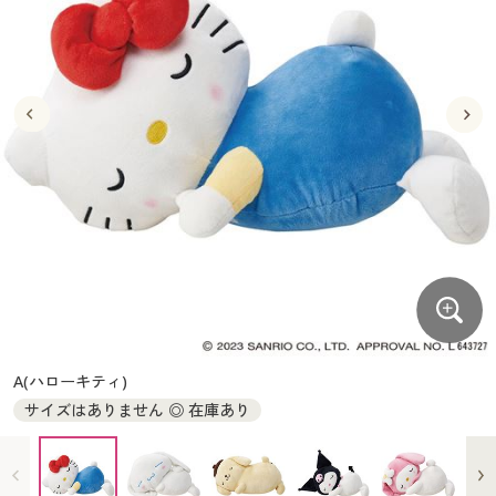
大きいサイズ
制服・スクールすべて
美容・健康・サプリメント
寝具・ベッド
制服・スクール
美容・健康通販すべて
家具・収納
キッチン・雑貨・日用品
バーゲン
大きいサイズ通販すべて
制服・学生服
カーテン・ラグ・ファブリック
大きいサイズ
制服・スクールすべて
美容・健康・サプリメント
寝具・ベッド
詳細検索
バーゲンセール
大きいサイズ レディース服
ジュニア・ティーンズ下着
バーゲン
大きいサイズ通販すべて
制服・学生服
カーテン・ラグ・ファブリック
商品カテゴリ一覧
シークレットセール
大きいサイズ レディース下着
詳細検索
バーゲンセール
大きいサイズ レディース服
ジュニア・ティーンズ下着
カタログ
大きいサイズ メンズ
商品カテゴリ一覧
シークレットセール
大きいサイズ レディース下着
カタログ・チラシからのご注文
カタログ
大きいサイズ 事務・制服
大きいサイズ メンズ
デジタルカタログ
カタログ・チラシからのご注文
A(ハローキティ)
大きいサイズ 事務・制服
サイズはありません ◎ 在庫あり
カタログ無料プレゼント
デジタルカタログ
会員メニュー