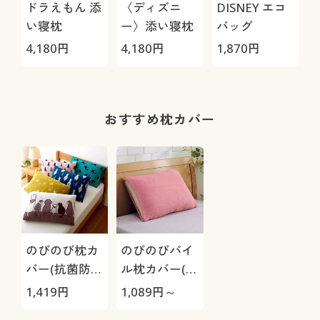
ドラえもん 添
〈ディズニ
DISNEY エコ
い寝枕
ー〉添い寝枕
バッグ
4,180
円
4,180
円
1,870
円
おすすめ枕カバー
のびのび枕カ
のびのびパイ
バー(抗菌防
ル枕カバー(無
臭・パイル)
地)
1,419
円
1,089
円～