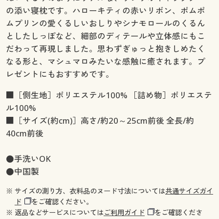
の添い寝枕です。ハローキティの赤いリボン、ポムポ
ムプリンの愛くるしいおしりやシナモロールのくるん
としたしっぽなど、細部のディテールや立体感にもこ
だわって再現しました。思わずぎゅっと抱きしめたく
なる形と、マシュマロみたいな感触に癒されます。プ
レゼントにもおすすめです。
■［側生地］ポリエステル100% ［詰め物］ポリエステ
ル100%
■［サイズ(約cm)］高さ/約20～25cm前後 全長/約
40cm前後
●手洗いOK
●中国製
※ サイズの測り方、衣料品のヌード寸法については
共通サイズガイ
ド
をご確認ください。
※ 返品などサービスについては
ご利用ガイド
をご確認くださ