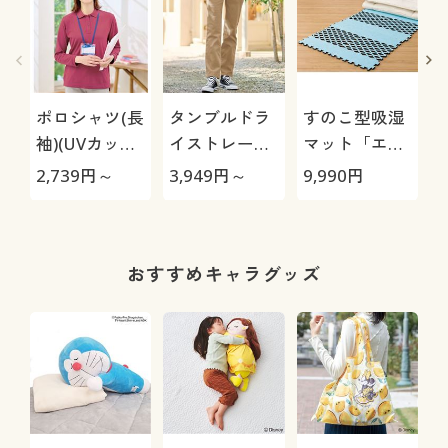
ポロシャツ(長
タンブルドラ
すのこ型吸湿
袖)(UVカッ
イストレート
マット「エア
ト・洗濯機
パンツ(ストレ
ージョブ®」
極
2,739
円～
3,949
円～
9,990
円
1
OK・吸汗速
ッチ・乾燥機
Max
乾・S～5L)
OK・毎日パン
ツ・綿混・UV
カット・静電
おすすめキャラグッズ
気がたまりに
くい)