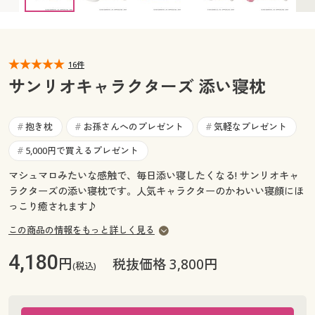
カタログ無料プレゼント
マイページ
会員メニュー
閲覧履歴
16件
マイページ
サンリオキャラクターズ 添い寝枕
お気に入り
閲覧履歴
抱き枕
お孫さんへのプレゼント
気軽なプレゼント
#
#
#
サポート
お気に入り
5,000円で買えるプレゼント
#
ご利用ガイド
マシュマロみたいな感触で、毎日添い寝したくなる! サンリオキャ
サポート
ラクターズの添い寝枕です。人気キャラクターのかわいい寝顔にほ
っこり癒されます♪
よくある質問とお問い合わせ
ご利用ガイド
この商品の情報をもっと詳しく見る
よくある質問とお問い合わせ
4,180
円
税抜価格 3,800円
(税込)