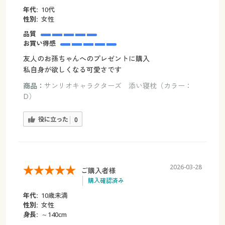
年代:
10代
性別:
女性
品質
お買い得感
友人のお孫ちゃんへのプレゼントに購入
私自身が欲しくなる可愛さです
商品：
サンリオキャラクターズ 添い寝枕（カラー：
D）
役に立った
0
2026-03-28
ご購入者様
購入確認済み
年代:
10歳未満
性別:
女性
身長:
～140cm