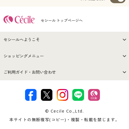
セシール トップページへ
セシールへようこそ
はじめての方へ
ご利用環境について
ショッピングメニュー
セシールご利用規約
プライバシーポリシー
商品カテゴリ
バーゲンセール
ご利用ガイド・お問い合わせ
特定商取引法に基づく表示
古物営業法に基づく表示
カタログ・チラシからのご注
デジタルカタログ
ご注文は
お届けは
文
著作権・商標について
会社案内
交換・返品は
お支払は
カタログ無料プレゼント
特集一覧
© Cecile Co.,Ltd.
会員登録・お客様情報変更に
お客様番号・パスワードをお
本サイトの無断複写(コピー)・複製・転載を禁じます。
プレゼント＆キャンペーン
サイトマップ
ついて
忘れの場合