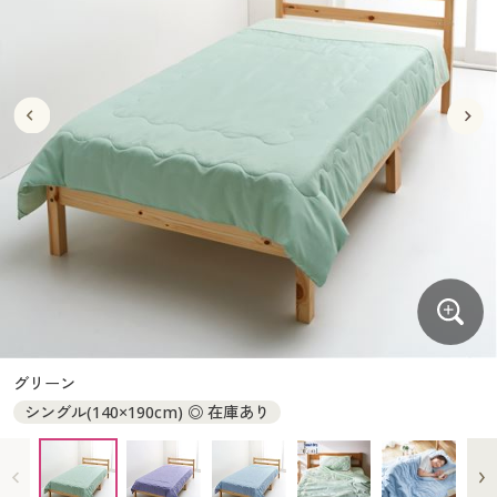
大きいサイズ
制服・スクールすべて
美容・健康・サプリメント
寝具・ベッド
制服・スクール
美容・健康通販すべて
家具・収納
キッチン・雑貨・日用品
バーゲン
大きいサイズ通販すべて
制服・学生服
カーテン・ラグ・ファブリック
大きいサイズ
制服・スクールすべて
美容・健康・サプリメント
寝具・ベッド
詳細検索
バーゲンセール
大きいサイズ レディース服
ジュニア・ティーンズ下着
バーゲン
大きいサイズ通販すべて
制服・学生服
カーテン・ラグ・ファブリック
商品カテゴリ一覧
シークレットセール
大きいサイズ レディース下着
詳細検索
バーゲンセール
大きいサイズ レディース服
ジュニア・ティーンズ下着
カタログ
大きいサイズ メンズ
商品カテゴリ一覧
シークレットセール
大きいサイズ レディース下着
カタログ・チラシからのご注文
カタログ
大きいサイズ 事務・制服
大きいサイズ メンズ
デジタルカタログ
カタログ・チラシからのご注文
グリーン
大きいサイズ 事務・制服
シングル(140×190cm) ◎ 在庫あり
カタログ無料プレゼント
デジタルカタログ
会員メニュー