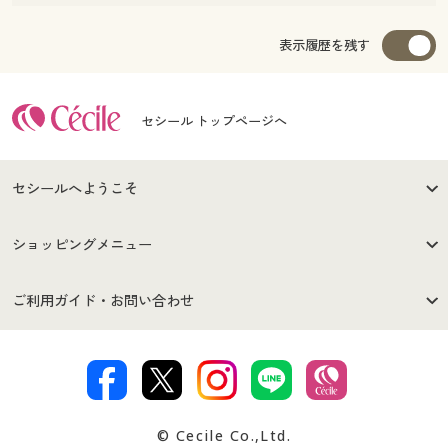
表示履歴を残す
セシール トップページへ
セシールへようこそ
はじめての方へ
ご利用環境について
ショッピングメニュー
セシールご利用規約
プライバシーポリシー
商品カテゴリ
バーゲンセール
ご利用ガイド・お問い合わせ
特定商取引法に基づく表示
古物営業法に基づく表示
カタログ・チラシからのご注
デジタルカタログ
ご注文は
お届けは
文
著作権・商標について
会社案内
交換・返品は
お支払は
カタログ無料プレゼント
特集一覧
© Cecile Co.,Ltd.