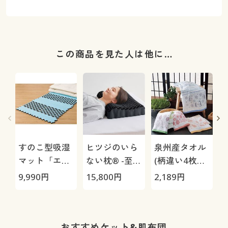
この商品を見た人は他に…
すのこ型吸湿
ヒツジのいら
泉州産タオル
マット「エア
ない枕® -至
(柄違い4枚
ージョブ®」
極-
組・軽くて使
9,990
円
15,800
円
2,189
円
1
Max
いやすい薄手)
おすすめケット&肌布団