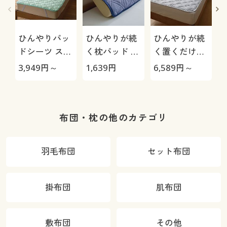
ひんやりパッ
ひんやりが続
ひんやりが続
ドシーツ スマ
く枕パッド ス
く置くだけパ
ートドライ®
マートドライ
ッドシーツ ス
3,949
円～
1,639
円
6,589
円～
1
プラスクール
®プラスクー
マートドライ
ル「極」
®プラスクー
ル「極」
布団・枕の他のカテゴリ
羽毛布団
セット布団
掛布団
肌布団
敷布団
その他