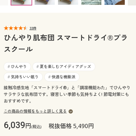
カタログ無料プレゼント
マイページ
会員メニュー
閲覧履歴
33件
マイページ
ひんやり肌布団 スマートドライ®プラ
お気に入り
スクール
閲覧履歴
サポート
お気に入り
ひんやり
夏を楽しむアイディアグッズ
#
#
ご利用ガイド
気持ちいい眠り
快適な機能派
#
#
サポート
接触冷感生地「スマートドライ®」と「調湿機能わた」でひんやり
よくある質問とお問い合わせ
ご利用ガイド
サラサラな肌布団です。寝苦しい季節も気持ちよく! 節電対策にも
おすすめです。
よくある質問とお問い合わせ
この商品の情報をもっと詳しく見る
6,039
円
税抜価格 5,490円
(税込)