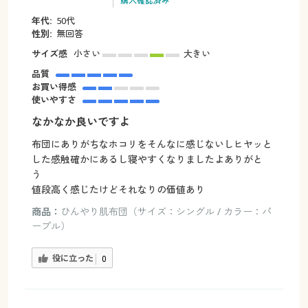
購入確認済み
年代:
50代
性別:
無回答
サイズ感
小さい
大きい
品質
お買い得感
使いやすさ
なかなか良いですよ
布団にありがちなホコリをそんなに感じないしヒヤッと
した感触確かにあるし寝やすくなりましたよありがと
う
値段高く感じたけどそれなりの価値あり
商品：
ひんやり肌布団（サイズ：シングル / カラー：パ
ープル）
役に立った
0