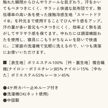
触れた瞬間からひんやりクールな肌ざわり。汗をかい
てもベタつきにくく、サラッと快適な肌布団です。熱
伝導率の高い糸を使った接触冷感生地「スマートドラ
イ®」を衿元まで使用することでひんやり感をアップ。
汗の量が多い首元もベタつきにくく、効率よく熱を逃
がしてサラサラ感を保てます。中わたには調湿機能わ
たを使用し、寝具にこもりがちなムレを防いで快適
に。ご家庭の洗濯機で気軽に洗えるので、いつも清潔
にお使いいただけます。
■［表生地］ポリエステル100% ［衿・裏生地］複合繊
維(ナイロン・ポリエチレン)85% ナイロン15% ［中わ
た］ポリエステル55% レーヨン45%
●4ケ所カバー止めループ付き
●洗濯機OK(ネット使用)
●中国製