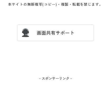
会員登録・お客様情報変更に
お客様番号・パスワードをお
本サイトの無断複写(コピー)・複製・転載を禁じます。
プレゼント＆キャンペーン
サイトマップ
ついて
忘れの場合
サイズガイド
よくある質問とお問い合わせ
画面共有サポート
- スポンサーリンク -
カラー・サイズを選択しカートに入れる