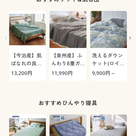
【今治産】肌
【泉州産】ふ
洗えるダウン
ばなれの良い
んわり8重ガ
ケット(ロイヤ
ワッフルケッ
ーゼケット
ルゴールド)
13,200
円
11,990
円
9,900
円～
6
ト
おすすめひんやり寝具