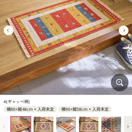
大きいサイズ
制服・スクールすべて
美容・健康・サプリメント
寝具・ベッド
制服・スクール
美容・健康通販すべて
家具・収納
キッチン・雑貨・日用品
バーゲン
大きいサイズ通販すべて
制服・学生服
カーテン・ラグ・ファブリック
大きいサイズ
制服・スクールすべて
美容・健康・サプリメント
寝具・ベッド
詳細検索
バーゲンセール
大きいサイズ レディース服
ジュニア・ティーンズ下着
バーゲン
大きいサイズ通販すべて
制服・学生服
カーテン・ラグ・ファブリック
商品カテゴリ一覧
シークレットセール
大きいサイズ レディース下着
詳細検索
バーゲンセール
大きいサイズ レディース服
ジュニア・ティーンズ下着
カタログ
大きいサイズ メンズ
商品カテゴリ一覧
シークレットセール
大きいサイズ レディース下着
カタログ・チラシからのご注文
カタログ
大きいサイズ 事務・制服
大きいサイズ メンズ
デジタルカタログ
カタログ・チラシからのご注文
A(ギャッベ柄)
大きいサイズ 事務・制服
横80×縦48cm × 入荷未定
横90×縦58cm × 入荷未定
カタログ無料プレゼント
デジタルカタログ
会員メニュー