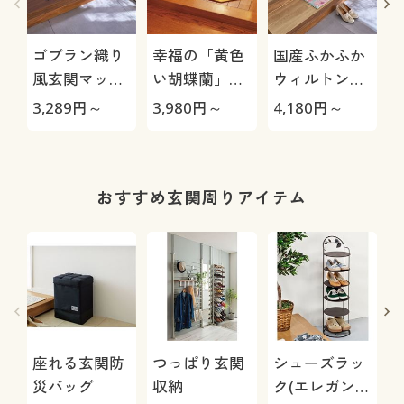
ゴブラン織り
幸福の「黄色
国産ふかふか
風玄関マット
い胡蝶蘭」八
ウィルトン織
(オーナメント
角玄関マット
り玄関マット
3,289
円～
3,980
円～
4,180
円～
1
柄)
おすすめ玄関周りアイテム
座れる玄関防
つっぱり玄関
シューズラッ
災バッグ
収納
ク(エレガント