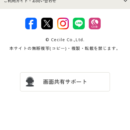
ご利用ガイド・お問い合わせ
特定商取引法に基づく表示
古物営業法に基づく表示
カタログ・チラシからのご注
デジタルカタログ
ご注文は
お届けは
文
著作権・商標について
会社案内
交換・返品は
お支払は
カタログ無料プレゼント
特集一覧
© Cecile Co.,Ltd.
会員登録・お客様情報変更に
お客様番号・パスワードをお
本サイトの無断複写(コピー)・複製・転載を禁じます。
プレゼント＆キャンペーン
サイトマップ
ついて
忘れの場合
サイズガイド
よくある質問とお問い合わせ
画面共有サポート