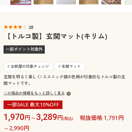
カタログ無料プレゼント
マイページ
会員メニュー
閲覧履歴
3件
マイページ
【トルコ製】玄関マット(キリム)
お気に入り
閲覧履歴
一部ポイント対象外
サポート
お気に入り
お部屋の印象チェンジ
玄関マット
#
#
ご利用ガイド
サポート
玄関を明るく楽しく! エスニック調の色柄が印象的なトルコ製の玄
関マットです。
よくある質問とお問い合わせ
ご利用ガイド
この商品の情報をもっと詳しく見る
一部SALE 最大10%OFF
よくある質問とお問い合わせ
1,970
3,289
円～
円
税抜価格 1,791円
(税込)
～2,990円