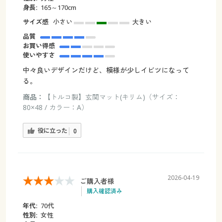
身長:
165～170cm
サイズ感
小さい
大きい
品質
お買い得感
使いやすさ
中々良いデザインだけど、模様が少しイビツになって
る。
商品：
【トルコ製】玄関マット(キリム)（サイズ：
80×48 / カラー：A）
役に立った
0
2026-04-19
ご購入者様
購入確認済み
年代:
70代
性別:
女性