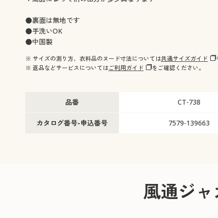
●裏面は無地です
●手洗いOK
●中国製
※ サイズの測り方、衣料品のヌード寸法については
共通サイズガイド
※ 返品などサービスについては
ご利用ガイド
をご確認ください。
品番
CT-738
カタログ番号-申込番号
7579-139663
風通ジャ