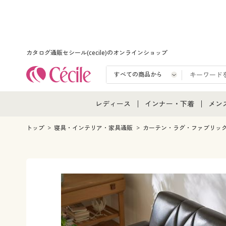
カタログ通販セシール(cecile)のオンラインショップ
レディース
インナー・下着
メン
レディース通販すべて
インナー・下着通販すべ
メン
トップ
寝具・インテリア・家具通販
カーテン・ラグ・ファブリッ
レディースファッション
女性下着
メン
女性下着
メンズ下着
メン
ジュニア・ティーンズ下