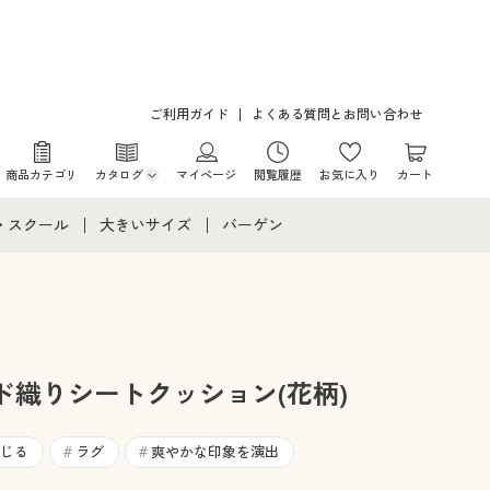
ご利用ガイド
よくある質問とお問い合わせ
商品カテゴリ
カタログ
マイページ
閲覧履歴
お気に入り
カート
カタログ・チラシからのご注文
・スクール
大きいサイズ
バーゲン
デジタルカタログ
て
・スクールすべて
大きいサイズ通販すべて
バーゲンセール
カタログ無料プレゼント
メント
・学生服
大きいサイズ レディース服
シークレットセール
ニア・ティーンズ下着
大きいサイズ レディース下着
ド織りシートクッション(花柄)
大きいサイズ メンズ
じる
ラグ
爽やかな印象を演出
#
#