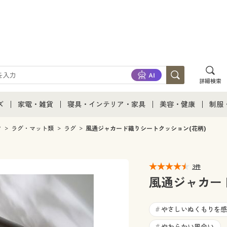
詳細検索
ズ
家電・雑貨
寝具・インテリア・家具
美容・健康
制服
て
ズ通販すべて
家電・雑貨すべて
寝具・インテリア・家具通販すべて
美容・健康通販すべ
制服
ク
ラグ・マット類
ラグ
風通ジャカード織りシートクッション(花柄)
ズファッション
家電
家具・収納
美容・健康・サプリ
制服
3件
ズ下着
キッチン・雑貨・日用品
寝具・ベッド
ジュ
風通ジャカー
着
カーテン・ラグ・ファブリック
やさしいぬくもりを感
#
やわらかい風合い
#