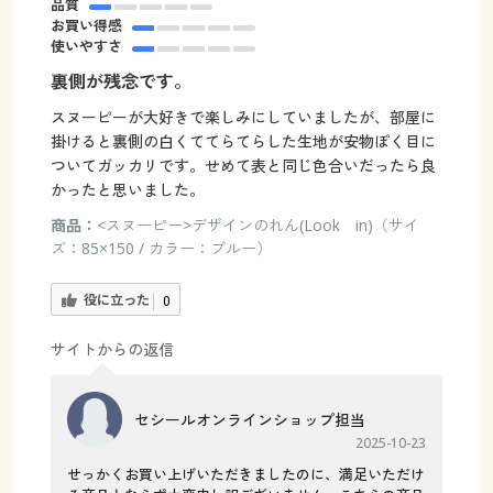
品質
お買い得感
使いやすさ
裏側が残念です。
スヌーピーが大好きで楽しみにしていましたが、部屋に
掛けると裏側の白くててらてらした生地が安物ぽく目に
ついてガッカリです。せめて表と同じ色合いだったら良
かったと思いました。
商品：
<スヌーピー>デザインのれん(Look in)（サイ
ズ：85×150 / カラー：ブルー）
役に立った
0
サイトからの返信
セシールオンラインショップ担当
2025-10-23
せっかくお買い上げいただきましたのに、満足いただけ