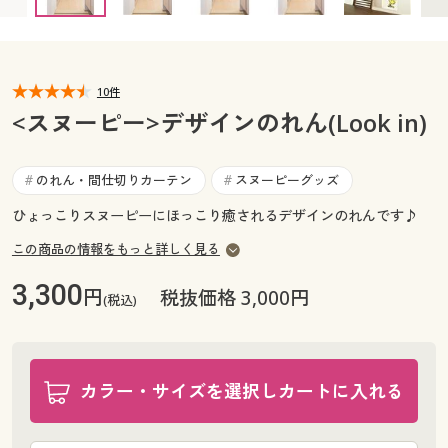
カタログ無料プレゼント
マイページ
会員メニュー
閲覧履歴
10件
マイページ
<スヌーピー>デザインのれん(Look in)
お気に入り
閲覧履歴
のれん・間仕切りカーテン
スヌーピーグッズ
#
#
サポート
お気に入り
ひょっこりスヌーピーにほっこり癒されるデザインのれんです♪
ご利用ガイド
この商品の情報をもっと詳しく見る
サポート
3,300
円
税抜価格 3,000円
よくある質問とお問い合わせ
(税込)
ご利用ガイド
よくある質問とお問い合わせ
カラー・サイズを選択しカートに入れる