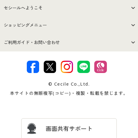
セシールへようこそ
はじめての方へ
ご利用環境について
ショッピングメニュー
セシールご利用規約
プライバシーポリシー
商品カテゴリ
バーゲンセール
ご利用ガイド・お問い合わせ
特定商取引法に基づく表示
古物営業法に基づく表示
カタログ・チラシからのご注
デジタルカタログ
ご注文は
お届けは
文
著作権・商標について
会社案内
交換・返品は
お支払は
カタログ無料プレゼント
特集一覧
© Cecile Co.,Ltd.
会員登録・お客様情報変更に
お客様番号・パスワードをお
本サイトの無断複写(コピー)・複製・転載を禁じます。
プレゼント＆キャンペーン
サイトマップ
ついて
忘れの場合
サイズガイド
よくある質問とお問い合わせ
画面共有サポート