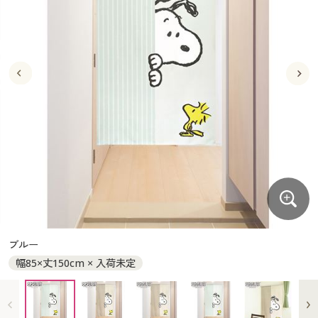
大きいサイズ
制服・スクールすべて
美容・健康・サプリメント
寝具・ベッド
制服・スクール
美容・健康通販すべて
家具・収納
キッチン・雑貨・日用品
バーゲン
大きいサイズ通販すべて
制服・学生服
カーテン・ラグ・ファブリック
大きいサイズ
制服・スクールすべて
美容・健康・サプリメント
寝具・ベッド
詳細検索
バーゲンセール
大きいサイズ レディース服
ジュニア・ティーンズ下着
バーゲン
大きいサイズ通販すべて
制服・学生服
カーテン・ラグ・ファブリック
商品カテゴリ一覧
シークレットセール
大きいサイズ レディース下着
詳細検索
バーゲンセール
大きいサイズ レディース服
ジュニア・ティーンズ下着
カタログ
大きいサイズ メンズ
商品カテゴリ一覧
シークレットセール
大きいサイズ レディース下着
カタログ・チラシからのご注文
カタログ
大きいサイズ 事務・制服
大きいサイズ メンズ
デジタルカタログ
カタログ・チラシからのご注文
ブルー
大きいサイズ 事務・制服
幅85×丈150cm × 入荷未定
カタログ無料プレゼント
デジタルカタログ
会員メニュー