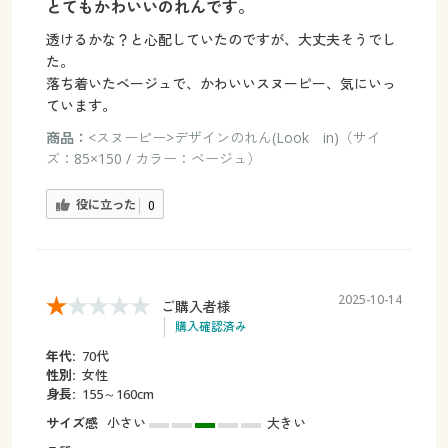
とてもかわいいのれんです。
透けるかな？と心配していたのですが、大丈夫そうでし
た。
落ち着いたベージュで、かわいいスヌーピー、気にいっ
ています。
商品：
<スヌーピー>デザインのれん(Look in)（サイ
ズ：85×150 / カラー：ベージュ）
役に立った
0
2025-10-14
ご購入者様
購入確認済み
年代:
70代
性別:
女性
身長:
155～160cm
サイズ感
小さい
大きい