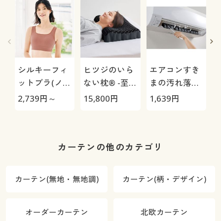
シルキーフィ
ヒツジのいら
エアコンすき
ットブラ(ノン
ない枕® -至
まの汚れ落と
ワイヤー)
極-
し(2本組)
2,739
円～
15,800
円
1,639
円
3
カーテンの他のカテゴリ
カーテン(無地・無地調)
カーテン(柄・デザイン)
オーダーカーテン
北欧カーテン