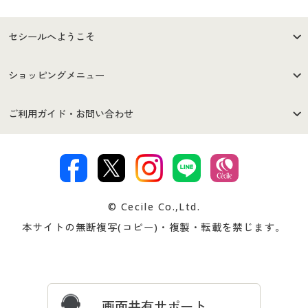
セシールへようこそ
はじめての方へ
ご利用環境について
ショッピングメニュー
セシールご利用規約
プライバシーポリシー
商品カテゴリ
バーゲンセール
ご利用ガイド・お問い合わせ
特定商取引法に基づく表示
古物営業法に基づく表示
カタログ・チラシからのご注
デジタルカタログ
ご注文は
お届けは
文
著作権・商標について
会社案内
交換・返品は
お支払は
カタログ無料プレゼント
特集一覧
© Cecile Co.,Ltd.
会員登録・お客様情報変更に
お客様番号・パスワードをお
本サイトの無断複写(コピー)・複製・転載を禁じます。
プレゼント＆キャンペーン
サイトマップ
ついて
忘れの場合
サイズガイド
よくある質問とお問い合わせ
画面共有サポート