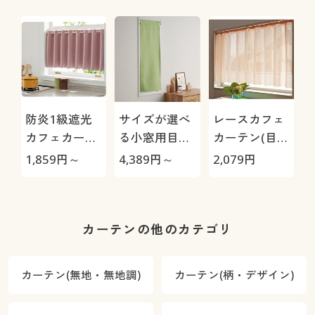
防炎1級遮光
サイズが選べ
レースカフェ
カフェカーテ
る小窓用目隠
カーテン(目隠
ン
しカーテン(防
し・UVカッ
1,859
円～
4,389
円～
2,079
円
炎1級遮光)
ト・防炎)
カーテンの他のカテゴリ
カーテン(無地・無地調)
カーテン(柄・デザイン)