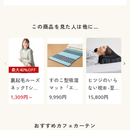
この商品を見た人は他に…
最大40%OFF
裏起毛ルーズ
すのこ型吸湿
ヒツジのいら
ネックTシャ
マット「エア
ない枕® -至
ツ(綿100%・
ージョブ®」
極-
1,309
円～
9,990
円
15,800
円
3
洗濯機OK)
Max
おすすめカフェカーテン