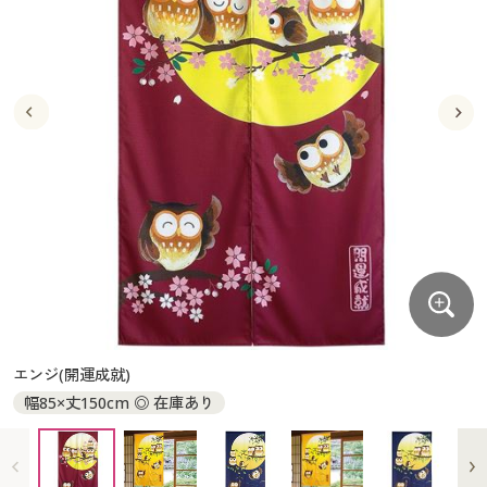
大きいサイズ
制服・スクールすべて
美容・健康・サプリメント
寝具・ベッド
制服・スクール
美容・健康通販すべて
家具・収納
キッチン・雑貨・日用品
バーゲン
大きいサイズ通販すべて
制服・学生服
カーテン・ラグ・ファブリック
大きいサイズ
制服・スクールすべて
美容・健康・サプリメント
寝具・ベッド
詳細検索
バーゲンセール
大きいサイズ レディース服
ジュニア・ティーンズ下着
バーゲン
大きいサイズ通販すべて
制服・学生服
カーテン・ラグ・ファブリック
商品カテゴリ一覧
シークレットセール
大きいサイズ レディース下着
詳細検索
バーゲンセール
大きいサイズ レディース服
ジュニア・ティーンズ下着
カタログ
大きいサイズ メンズ
商品カテゴリ一覧
シークレットセール
大きいサイズ レディース下着
カタログ・チラシからのご注文
カタログ
大きいサイズ 事務・制服
大きいサイズ メンズ
デジタルカタログ
カタログ・チラシからのご注文
エンジ(開運成就)
大きいサイズ 事務・制服
幅85×丈150cm ◎ 在庫あり
カタログ無料プレゼント
デジタルカタログ
会員メニュー