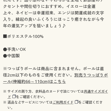
クセントや間仕切りにおすすめ。イエローは金運
上々、ネイビーは幸運招来、エンジは開運成就の文字
入り。縁起の良いふくろうにほっこり癒されながら今
年の運気アップを狙いましょう♪
■ポリエステル100%
●手洗いOK
●中国製
※つっぱりポールは商品に含まれません。ポールは直
径2cm以下のものをご使用ください。
別売りつっぱりポ
ール(伸縮約66～110cm)はこちら
※ サイズの測り方、衣料品のヌード寸法については
共通サイズガイ
ド
をご確認ください。
※ 返品などサービスについては
ご利用ガイド
をご確認くださ
い。