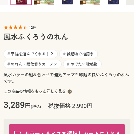
カタログ無料プレゼント
マイページ
会員メニュー
閲覧履歴
12件
マイページ
風水ふくろうのれん
お気に入り
閲覧履歴
幸福を運んでくれる！？
縁起物で福招き
#
#
サポート
お気に入り
のれん・間仕切りカーテン
めでたい縁起物
#
#
ご利用ガイド
風水カラーの組み合わせで運気アップ!? 縁起の良いふくろうのれん
サポート
です。
よくある質問とお問い合わせ
この商品の情報をもっと詳しく見る
ご利用ガイド
3,289
円
税抜価格 2,990円
(税込)
よくある質問とお問い合わせ
カラー・サイズを選択しカートに入れる